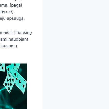
iama, [pagal
ov.uk/),
idėjų apsaugą.
nis ir finansinę
ojami naudojant
riklausomų