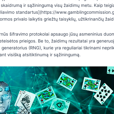
 skaidrumą ir sąžiningumą visų žaidimų metu. Kaip teig
guliavimo standartus](https://www.gamblingcommission.g
formos privalo laikytis griežtų taisyklių, užtikrinančių ža
ūs šifravimo protokolai apsaugo jūsų asmeninius duome
eteisėtos prieigos. Be to, žaidimų rezultatai yra generu
ių generatorius (RNG), kurie yra reguliariai tikrinami nep
nant visišką atsitiktinumą ir sąžiningumą.