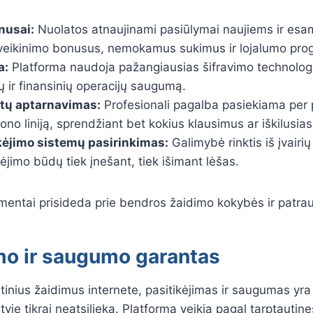
nusai:
Nuolatos atnaujinami pasiūlymai naujiems ir es
sveikinimo bonusus, nemokamus sukimus ir lojalumo pro
a:
Platforma naudoja pažangiausias šifravimo technologi
 ir finansinių operacijų saugumą.
ntų aptarnavimas:
Profesionali pagalba pasiekiama per p
fono liniją, sprendžiant bet kokius klausimus ar iškilusi
ėjimo sistemų pasirinkimas:
Galimybė rinktis iš įvairių 
jimo būdų tiek įnešant, tiek išimant lėšas.
mentai prisideda prie bendros žaidimo kokybės ir patra
imo ir saugumo garantas
tinius žaidimus internete, pasitikėjimas ir saugumas yra
ityje tikrai neatsilieka. Platforma veikia pagal tarptautine