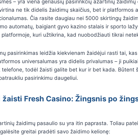
ės – yra viena geriausių pasirinkčių azartinių žaidimų
virtina ne tik didelis žaidimų skaičius, bet ir platformos
cionalumas. Čia rasite daugiau nei 5000 skirtingų žaid
šimo automatų, baigiant gyvo kazino stalais ir sporto laž
platformoje, kuri užtikrina, kad nuobodžiauti tikrai nete
ų pasirinkimas leidžia kiekvienam žaidėjui rasti tai, kas
atformos universalumas yra didelis privalumas – ji puikiai
 telefone, todėl žaisti galite bet kur ir bet kada. Būtent ši
traukliu pasirinkimu daugeliui.
 žaisti Fresh Casino: Žingsnis po žing
zartinių žaidimų pasaulio su yra itin paprasta. Toliau pate
galėsite greitai pradėti savo žaidimo kelionę: