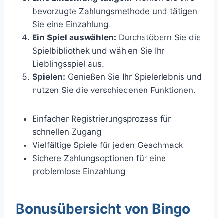
bevorzugte Zahlungsmethode und tätigen
Sie eine Einzahlung.
Ein Spiel auswählen:
Durchstöbern Sie die
Spielbibliothek und wählen Sie Ihr
Lieblingsspiel aus.
Spielen:
Genießen Sie Ihr Spielerlebnis und
nutzen Sie die verschiedenen Funktionen.
Einfacher Registrierungsprozess für
schnellen Zugang
Vielfältige Spiele für jeden Geschmack
Sichere Zahlungsoptionen für eine
problemlose Einzahlung
Bonusübersicht von Bingo