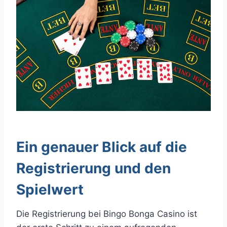
Ein genauer Blick auf die
Registrierung und den
Spielwert
Die Registrierung bei Bingo Bonga Casino ist