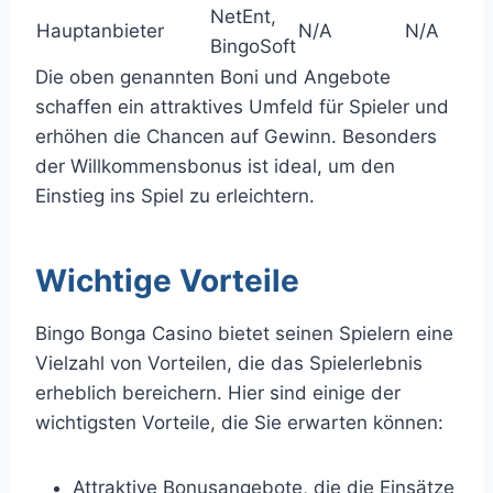
NetEnt,
Hauptanbieter
N/A
N/A
BingoSoft
Die oben genannten Boni und Angebote
schaffen ein attraktives Umfeld für Spieler und
erhöhen die Chancen auf Gewinn. Besonders
der Willkommensbonus ist ideal, um den
Einstieg ins Spiel zu erleichtern.
Wichtige Vorteile
Bingo Bonga Casino bietet seinen Spielern eine
Vielzahl von Vorteilen, die das Spielerlebnis
erheblich bereichern. Hier sind einige der
wichtigsten Vorteile, die Sie erwarten können:
Attraktive Bonusangebote, die die Einsätze