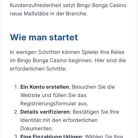
Kundenzufriedenheit setzt Bingo Bonga Casino
neue Maßstäbe in der Branche.
Wie man startet
In wenigen Schritten können Spieler ihre Reise
im Bingo Bonga Casino beginnen. Hier sind die
erforderlichen Schritte:
Ein Konto erstellen:
Besuchen Sie die
Website und füllen Sie das
Registrierungsformular aus.
Details verifizieren:
Bestätigen Sie Ihre
Identität mit den erforderlichen
Dokumenten.
Eine Einzahlung tätigen:
Wählen Sie Ihre