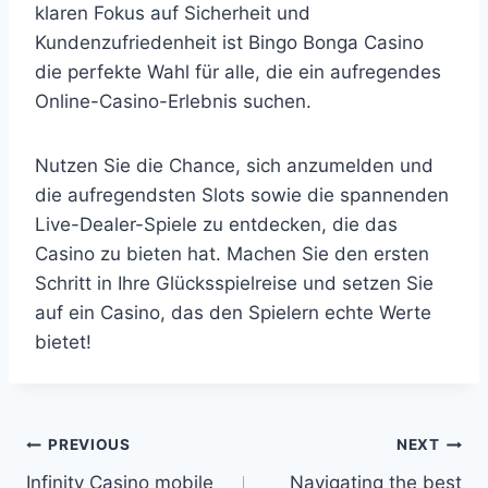
klaren Fokus auf Sicherheit und
Kundenzufriedenheit ist Bingo Bonga Casino
die perfekte Wahl für alle, die ein aufregendes
Online-Casino-Erlebnis suchen.
Nutzen Sie die Chance, sich anzumelden und
die aufregendsten Slots sowie die spannenden
Live-Dealer-Spiele zu entdecken, die das
Casino zu bieten hat. Machen Sie den ersten
Schritt in Ihre Glücksspielreise und setzen Sie
auf ein Casino, das den Spielern echte Werte
bietet!
Post
PREVIOUS
NEXT
Infinity Casino mobile
Navigating the best