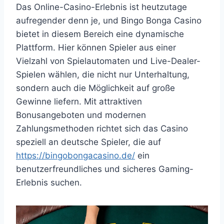
Das Online-Casino-Erlebnis ist heutzutage
aufregender denn je, und Bingo Bonga Casino
bietet in diesem Bereich eine dynamische
Plattform. Hier können Spieler aus einer
Vielzahl von Spielautomaten und Live-Dealer-
Spielen wählen, die nicht nur Unterhaltung,
sondern auch die Möglichkeit auf große
Gewinne liefern. Mit attraktiven
Bonusangeboten und modernen
Zahlungsmethoden richtet sich das Casino
speziell an deutsche Spieler, die auf
https://bingobongacasino.de/
ein
benutzerfreundliches und sicheres Gaming-
Erlebnis suchen.