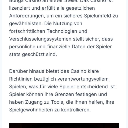
Bonga Casino an erster Stelle. Das Casino ist
lizenziert und erfüllt alle gesetzlichen
Anforderungen, um ein sicheres Spielumfeld zu
gewährleisten. Die Nutzung von
fortschrittlichen Technologien und
Verschlüsselungssystemen stellt sicher, dass
persönliche und finanzielle Daten der Spieler
stets geschützt sind.
Darüber hinaus bietet das Casino klare
Richtlinien bezüglich verantwortungsvollem
Spielen, was für viele Spieler entscheidend ist.
Spieler können ihre Grenzen festlegen und
haben Zugang zu Tools, die ihnen helfen, ihre
Spielgewohnheiten zu kontrollieren.