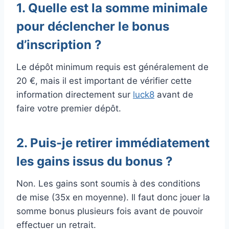
1. Quelle est la somme minimale
pour déclencher le bonus
d’inscription ?
Le dépôt minimum requis est généralement de
20 €, mais il est important de vérifier cette
information directement sur
luck8
avant de
faire votre premier dépôt.
2. Puis-je retirer immédiatement
les gains issus du bonus ?
Non. Les gains sont soumis à des conditions
de mise (35x en moyenne). Il faut donc jouer la
somme bonus plusieurs fois avant de pouvoir
effectuer un retrait.