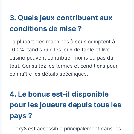
3. Quels jeux contribuent aux
conditions de mise ?
La plupart des machines à sous comptent à
100 %, tandis que les jeux de table et live
casino peuvent contribuer moins ou pas du
tout. Consultez les termes et conditions pour
connaître les détails spécifiques.
4. Le bonus est-il disponible
pour les joueurs depuis tous les
pays ?
Lucky8 est accessible principalement dans les