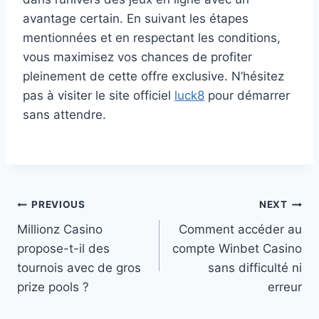
avantage certain. En suivant les étapes
mentionnées et en respectant les conditions,
vous maximisez vos chances de profiter
pleinement de cette offre exclusive. N’hésitez
pas à visiter le site officiel
luck8
pour démarrer
sans attendre.
Post
PREVIOUS
NEXT
Millionz Casino
Comment accéder au
navigation
propose-t-il des
compte Winbet Casino
tournois avec de gros
sans difficulté ni
prize pools ?
erreur