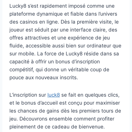
Lucky8 s’est rapidement imposé comme une
plateforme dynamique et fiable dans l’univers
des casinos en ligne. Dès la première visite, le
joueur est séduit par une interface claire, des
offres attractives et une expérience de jeu
fluide, accessible aussi bien sur ordinateur que
sur mobile. La force de Lucky8 réside dans sa
capacité à offrir un bonus d’inscription
compétitif, qui donne un véritable coup de
pouce aux nouveaux inscrits.
L’inscription sur
luck8
se fait en quelques clics,
et le bonus d’accueil est conçu pour maximiser
les chances de gains dès les premiers tours de
jeu. Découvrons ensemble comment profiter
pleinement de ce cadeau de bienvenue.