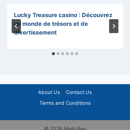
Lucky Treasure casino : Découvrez
un monde de trésors et de
divertissement
About Us
Contact Us
Terms and Conditions
© 2026 Math Bee