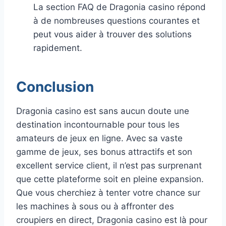
La section FAQ de Dragonia casino répond
à de nombreuses questions courantes et
peut vous aider à trouver des solutions
rapidement.
Conclusion
Dragonia casino est sans aucun doute une
destination incontournable pour tous les
amateurs de jeux en ligne. Avec sa vaste
gamme de jeux, ses bonus attractifs et son
excellent service client, il n’est pas surprenant
que cette plateforme soit en pleine expansion.
Que vous cherchiez à tenter votre chance sur
les machines à sous ou à affronter des
croupiers en direct, Dragonia casino est là pour