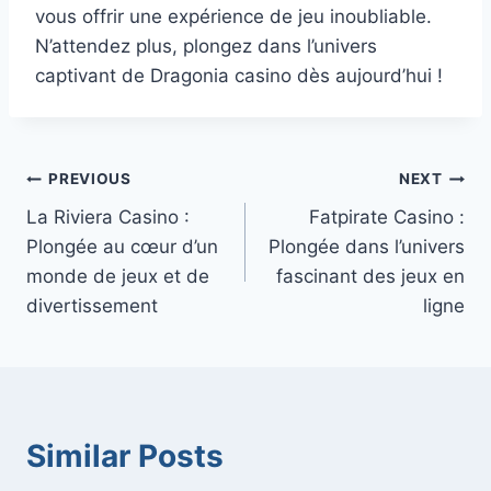
vous offrir une expérience de jeu inoubliable.
N’attendez plus, plongez dans l’univers
captivant de Dragonia casino dès aujourd’hui !
Post
PREVIOUS
NEXT
La Riviera Casino :
Fatpirate Casino :
navigation
Plongée au cœur d’un
Plongée dans l’univers
monde de jeux et de
fascinant des jeux en
divertissement
ligne
Similar Posts