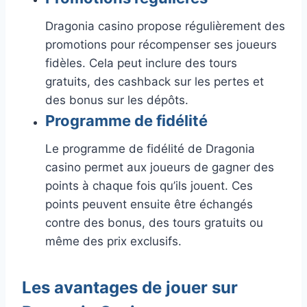
Dragonia casino propose régulièrement des
promotions pour récompenser ses joueurs
fidèles. Cela peut inclure des tours
gratuits, des cashback sur les pertes et
des bonus sur les dépôts.
Programme de fidélité
Le programme de fidélité de Dragonia
casino permet aux joueurs de gagner des
points à chaque fois qu’ils jouent. Ces
points peuvent ensuite être échangés
contre des bonus, des tours gratuits ou
même des prix exclusifs.
Les avantages de jouer sur