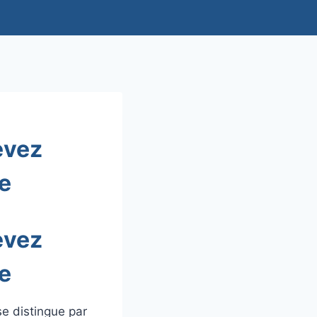
evez
le
evez
le
e distingue par