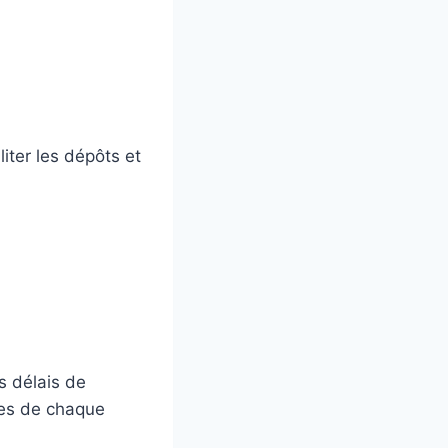
ter les dépôts et
s délais de
ues de chaque