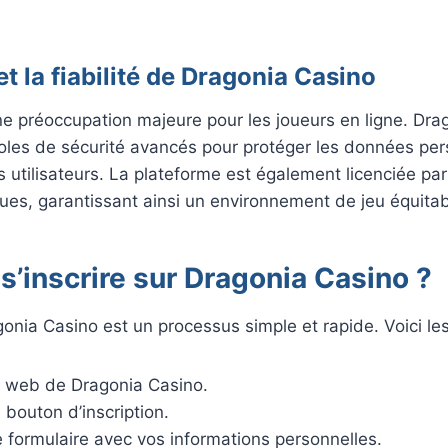
et la fiabilité de Dragonia Casino
ne préoccupation majeure pour les joueurs en ligne. Dra
coles de sécurité avancés pour protéger les données per
s utilisateurs. La plateforme est également licenciée pa
ues, garantissant ainsi un environnement de jeu équitabl
’inscrire sur Dragonia Casino ?
agonia Casino est un processus simple et rapide. Voici les
te web de Dragonia Casino.
e bouton d’inscription.
 formulaire avec vos informations personnelles.