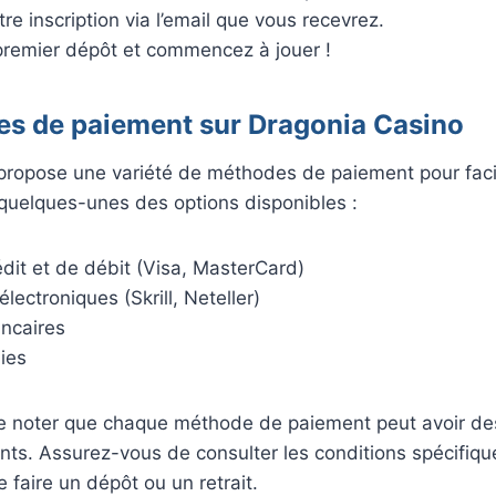
re inscription via l’email que vous recevrez.
 premier dépôt et commencez à jouer !
s de paiement sur Dragonia Casino
propose une variété de méthodes de paiement pour facili
ci quelques-unes des options disponibles :
dit et de débit (Visa, MasterCard)
électroniques (Skrill, Neteller)
ncaires
ies
 de noter que chaque méthode de paiement peut avoir de
ents. Assurez-vous de consulter les conditions spécifiq
faire un dépôt ou un retrait.