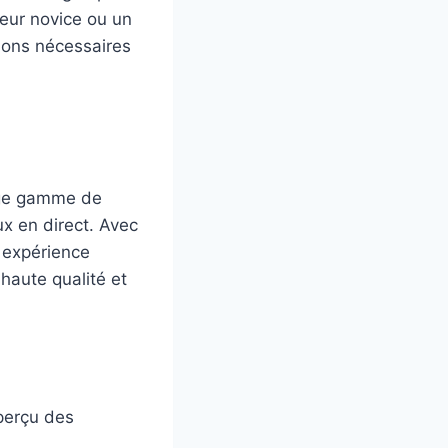
ueur novice ou un
tions nécessaires
arge gamme de
ux en direct. Avec
e expérience
haute qualité et
aperçu des