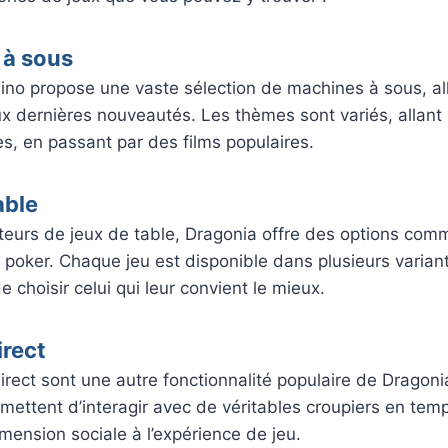
 à sous
ino propose une vaste sélection de machines à sous, al
x dernières nouveautés. Les thèmes sont variés, allant 
s, en passant par des films populaires.
able
eurs de jeux de table, Dragonia offre des options comme
le poker. Chaque jeu est disponible dans plusieurs varian
e choisir celui qui leur convient le mieux.
irect
irect sont une autre fonctionnalité populaire de Dragon
mettent d’interagir avec de véritables croupiers en temp
mension sociale à l’expérience de jeu.