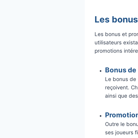
Les bonus
Les bonus et prom
utilisateurs exis
promotions intére
Bonus de
Le bonus de 
reçoivent. Ch
ainsi que des
Promotion
Outre le bon
ses joueurs f