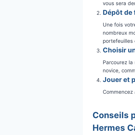
vous sera de
Dépôt de 
Une fois votr
nombreux moy
portefeuilles
Choisir un
Parcourez la 
novice, comm
Jouer et p
Commencez à 
Conseils 
Hermes C