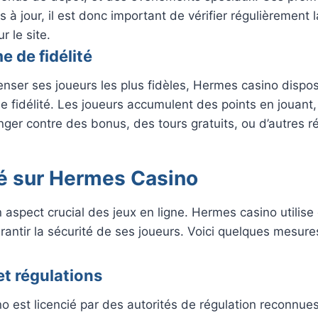
 à jour, il est donc important de vérifier régulièrement 
r le site.
 de fidélité
nser ses joueurs les plus fidèles, Hermes casino dispo
fidélité. Les joueurs accumulent des points en jouant, 
nger contre des bonus, des tours gratuits, ou d’autres 
té sur Hermes Casino
n aspect crucial des jeux en ligne. Hermes casino utilis
rantir la sécurité de ses joueurs. Voici quelques mesure
et régulations
 est licencié par des autorités de régulation reconnues,