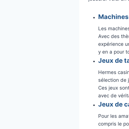
Machines
Les machines
Avec des thè
expérience un
y en a pour t
Jeux de t
Hermes casin
sélection de 
Ces jeux sont
avec de vérit
Jeux de c
Pour les amat
compris le po