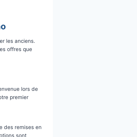
no
er les anciens.
es offres que
envenue lors de
otre premier
e des remises en
otions sont