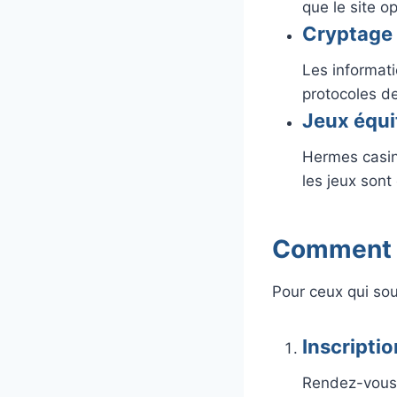
que le site o
Cryptage
Les informati
protocoles d
Jeux équi
Hermes casin
les jeux sont
Comment c
Pour ceux qui so
Inscriptio
Rendez-vous 