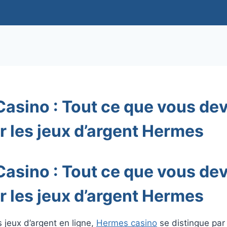
asino : Tout ce que vous de
r les jeux d’argent Hermes
asino : Tout ce que vous de
r les jeux d’argent Hermes
s jeux d’argent en ligne,
Hermes casino
se distingue par 