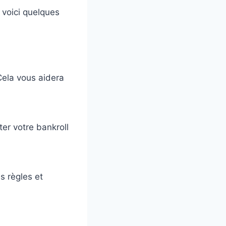
 voici quelques
Cela vous aidera
er votre bankroll
 règles et