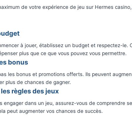
 maximum de votre expérience de jeu sur Hermes casino,
budget
mencer à jouer, établissez un budget et respectez-le. 
dépenser plus que ce que vous pouvez vous permettre.
des bonus
as les bonus et promotions offerts. Ils peuvent augment
er plus de chances de gagner.
les règles des jeux
s engager dans un jeu, assurez-vous de comprendre ses
Cela peut augmenter vos chances de succès.