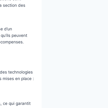
la section des
se d’un
qu’ils peuvent
récompenses.
e des technologies
s mises en place :
 ce qui garantit