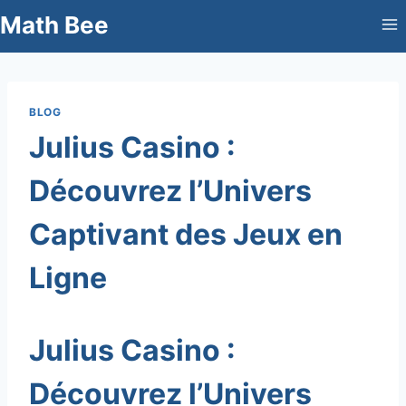
Skip
Math Bee
to
content
BLOG
Julius Casino :
Découvrez l’Univers
Captivant des Jeux en
Ligne
Julius Casino :
Découvrez l’Univers