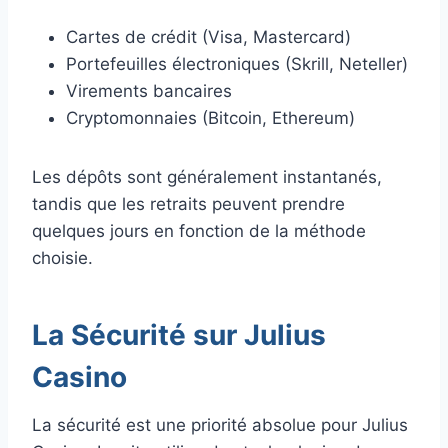
Cartes de crédit (Visa, Mastercard)
Portefeuilles électroniques (Skrill, Neteller)
Virements bancaires
Cryptomonnaies (Bitcoin, Ethereum)
Les dépôts sont généralement instantanés,
tandis que les retraits peuvent prendre
quelques jours en fonction de la méthode
choisie.
La Sécurité sur Julius
Casino
La sécurité est une priorité absolue pour Julius