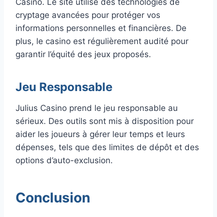
Casino. Le site utilise des technologies de
cryptage avancées pour protéger vos
informations personnelles et financières. De
plus, le casino est régulièrement audité pour
garantir l’équité des jeux proposés.
Jeu Responsable
Julius Casino prend le jeu responsable au
sérieux. Des outils sont mis à disposition pour
aider les joueurs à gérer leur temps et leurs
dépenses, tels que des limites de dépôt et des
options d’auto-exclusion.
Conclusion