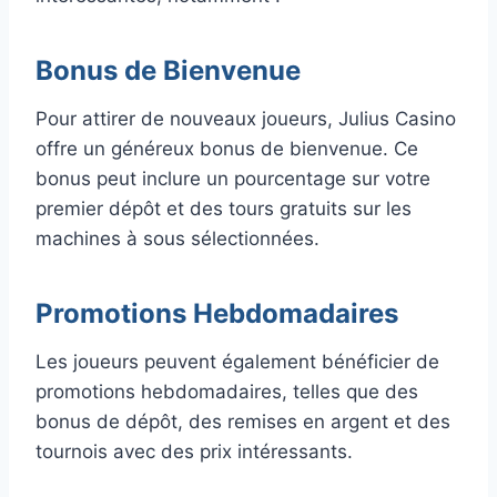
Bonus de Bienvenue
Pour attirer de nouveaux joueurs, Julius Casino
offre un généreux bonus de bienvenue. Ce
bonus peut inclure un pourcentage sur votre
premier dépôt et des tours gratuits sur les
machines à sous sélectionnées.
Promotions Hebdomadaires
Les joueurs peuvent également bénéficier de
promotions hebdomadaires, telles que des
bonus de dépôt, des remises en argent et des
tournois avec des prix intéressants.