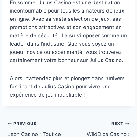
En somme, Julius Casino est une destination
incontournable pour tous les amateurs de jeux
en ligne. Avec sa vaste sélection de jeux, ses
promotions attractives et son engagement en
matière de sécurité, il a su s’imposer comme un
leader dans l’industrie. Que vous soyez un
joueur novice ou expérimenté, vous trouverez
certainement votre bonheur sur Julius Casino.
Alors, n’attendez plus et plongez dans l’univers
fascinant de Julius Casino pour vivre une
expérience de jeu inoubliable !
Post
PREVIOUS
NEXT
Leon Casino : Tout ce
WildDice Casino :