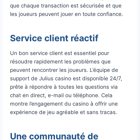
que chaque transaction est sécurisée et que
les joueurs peuvent jouer en toute confiance.
Service client réactif
Un bon service client est essentiel pour
résoudre rapidement les problèmes que
peuvent rencontrer les joueurs. L’équipe de
support de Julius casino est disponible 24/7,
prête à répondre à toutes les questions via
chat en direct, e-mail ou téléphone. Cela
montre l’engagement du casino à offrir une
expérience de jeu agréable et sans tracas.
Une communauté de