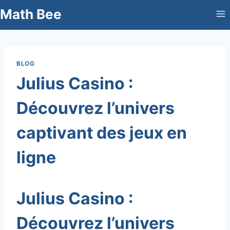
Skip
Math Bee
to
content
BLOG
Julius Casino :
Découvrez l’univers
captivant des jeux en
ligne
Julius Casino :
Découvrez l’univers