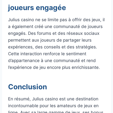
joueurs engagée
Julius casino ne se limite pas à offrir des jeux, il
a également créé une communauté de joueurs
engagés. Des forums et des réseaux sociaux
permettent aux joueurs de partager leurs
expériences, des conseils et des stratégies.
Cette interaction renforce le sentiment
d’appartenance à une communauté et rend
l’expérience de jeu encore plus enrichissante.
Conclusion
En résumé, Julius casino est une destination
incontournable pour les amateurs de jeux en
ligne. Avec sa large gamme de jeux, ses bonus