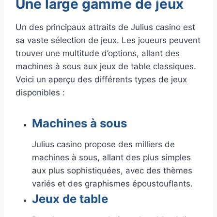
Une large gamme de jeux
Un des principaux attraits de Julius casino est
sa vaste sélection de jeux. Les joueurs peuvent
trouver une multitude d’options, allant des
machines à sous aux jeux de table classiques.
Voici un aperçu des différents types de jeux
disponibles :
Machines à sous
Julius casino propose des milliers de
machines à sous, allant des plus simples
aux plus sophistiquées, avec des thèmes
variés et des graphismes époustouflants.
Jeux de table