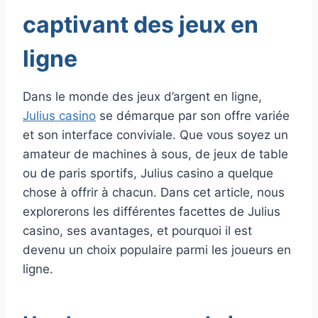
captivant des jeux en
ligne
Dans le monde des jeux d’argent en ligne,
Julius casino
se démarque par son offre variée
et son interface conviviale. Que vous soyez un
amateur de machines à sous, de jeux de table
ou de paris sportifs, Julius casino a quelque
chose à offrir à chacun. Dans cet article, nous
explorerons les différentes facettes de Julius
casino, ses avantages, et pourquoi il est
devenu un choix populaire parmi les joueurs en
ligne.