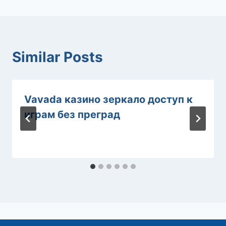
Similar Posts
Vavada казино зеркало доступ к
играм без преград