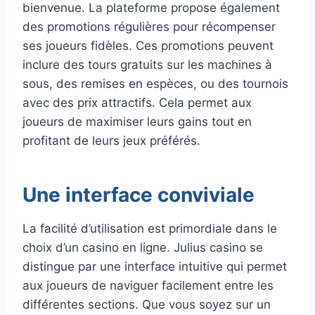
bienvenue. La plateforme propose également
des promotions régulières pour récompenser
ses joueurs fidèles. Ces promotions peuvent
inclure des tours gratuits sur les machines à
sous, des remises en espèces, ou des tournois
avec des prix attractifs. Cela permet aux
joueurs de maximiser leurs gains tout en
profitant de leurs jeux préférés.
Une interface conviviale
La facilité d’utilisation est primordiale dans le
choix d’un casino en ligne. Julius casino se
distingue par une interface intuitive qui permet
aux joueurs de naviguer facilement entre les
différentes sections. Que vous soyez sur un