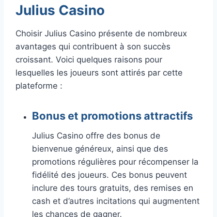
Julius Casino
Choisir Julius Casino présente de nombreux
avantages qui contribuent à son succès
croissant. Voici quelques raisons pour
lesquelles les joueurs sont attirés par cette
plateforme :
Bonus et promotions attractifs
Julius Casino offre des bonus de
bienvenue généreux, ainsi que des
promotions régulières pour récompenser la
fidélité des joueurs. Ces bonus peuvent
inclure des tours gratuits, des remises en
cash et d’autres incitations qui augmentent
les chances de gagner.