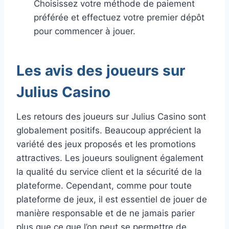
Choisissez votre méthode de paiement
préférée et effectuez votre premier dépôt
pour commencer à jouer.
Les avis des joueurs sur
Julius Casino
Les retours des joueurs sur Julius Casino sont
globalement positifs. Beaucoup apprécient la
variété des jeux proposés et les promotions
attractives. Les joueurs soulignent également
la qualité du service client et la sécurité de la
plateforme. Cependant, comme pour toute
plateforme de jeux, il est essentiel de jouer de
manière responsable et de ne jamais parier
plus que ce que l’on peut se permettre de