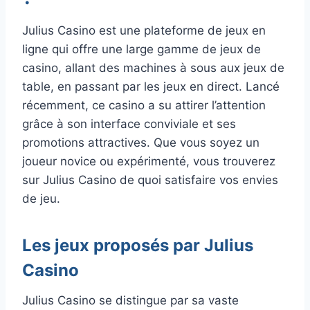
Julius Casino est une plateforme de jeux en
ligne qui offre une large gamme de jeux de
casino, allant des machines à sous aux jeux de
table, en passant par les jeux en direct. Lancé
récemment, ce casino a su attirer l’attention
grâce à son interface conviviale et ses
promotions attractives. Que vous soyez un
joueur novice ou expérimenté, vous trouverez
sur Julius Casino de quoi satisfaire vos envies
de jeu.
Les jeux proposés par Julius
Casino
Julius Casino se distingue par sa vaste