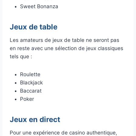
Sweet Bonanza
Jeux de table
Les amateurs de jeux de table ne seront pas
en reste avec une sélection de jeux classiques
tels que :
Roulette
Blackjack
Baccarat
Poker
Jeux en direct
Pour une expérience de casino authentique,