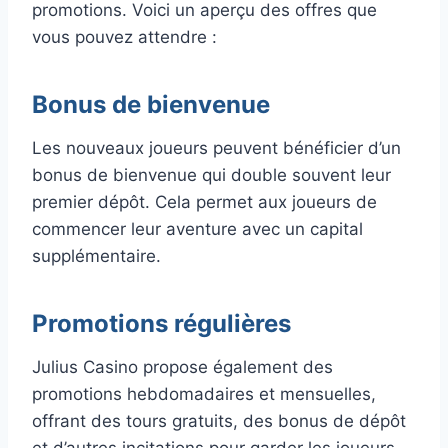
promotions. Voici un aperçu des offres que
vous pouvez attendre :
Bonus de bienvenue
Les nouveaux joueurs peuvent bénéficier d’un
bonus de bienvenue qui double souvent leur
premier dépôt. Cela permet aux joueurs de
commencer leur aventure avec un capital
supplémentaire.
Promotions régulières
Julius Casino propose également des
promotions hebdomadaires et mensuelles,
offrant des tours gratuits, des bonus de dépôt
et d’autres incitations pour garder les joueurs