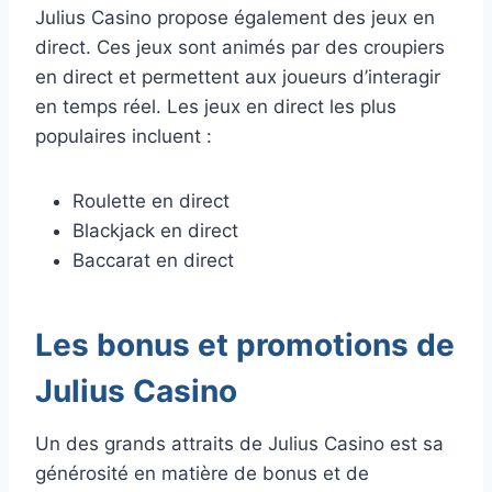
Julius Casino propose également des jeux en
direct. Ces jeux sont animés par des croupiers
en direct et permettent aux joueurs d’interagir
en temps réel. Les jeux en direct les plus
populaires incluent :
Roulette en direct
Blackjack en direct
Baccarat en direct
Les bonus et promotions de
Julius Casino
Un des grands attraits de Julius Casino est sa
générosité en matière de bonus et de