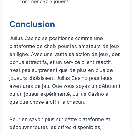
commencez à jouer !
Conclusion
Julius Casino se positionne comme une
plateforme de choix pour les amateurs de jeux
en ligne. Avec une vaste sélection de jeux, des
bonus attractifs, et un service client réactif, il
n’est pas surprenant que de plus en plus de
joueurs choisissent Julius Casino pour leurs
aventures de jeu. Que vous soyez un débutant
ou un joueur expérimenté, Julius Casino a
quelque chose à offrir à chacun.
Pour en savoir plus sur cette plateforme et
découvrir toutes les offres disponibles,