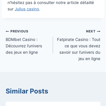
n’hésitez pas à consulter notre article détaillé
sur
Julius casino
.
Post
PREVIOUS
NEXT
BDMbet Casino :
Fatpirate Casino : Tout
navigation
Découvrez l’univers
ce que vous devez
des jeux en ligne
savoir sur l’univers du
jeu en ligne
Similar Posts