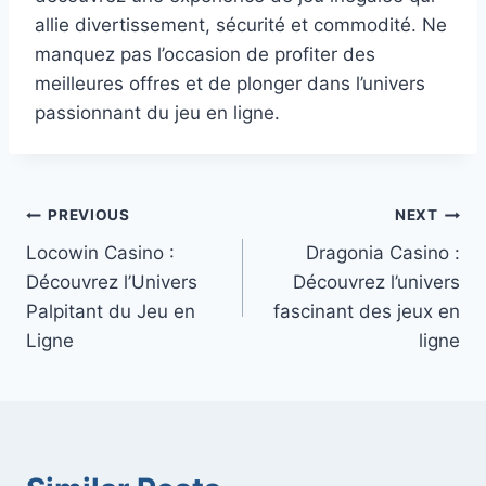
allie divertissement, sécurité et commodité. Ne
manquez pas l’occasion de profiter des
meilleures offres et de plonger dans l’univers
passionnant du jeu en ligne.
Post
PREVIOUS
NEXT
Locowin Casino :
Dragonia Casino :
navigation
Découvrez l’Univers
Découvrez l’univers
Palpitant du Jeu en
fascinant des jeux en
Ligne
ligne