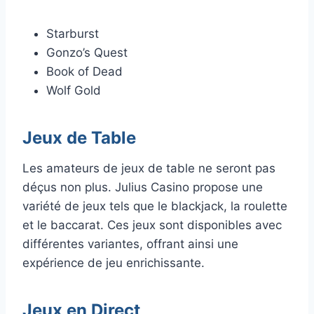
Starburst
Gonzo’s Quest
Book of Dead
Wolf Gold
Jeux de Table
Les amateurs de jeux de table ne seront pas
déçus non plus. Julius Casino propose une
variété de jeux tels que le blackjack, la roulette
et le baccarat. Ces jeux sont disponibles avec
différentes variantes, offrant ainsi une
expérience de jeu enrichissante.
Jeux en Direct