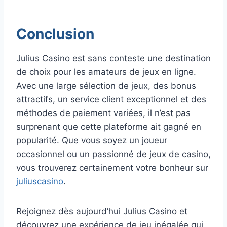
Conclusion
Julius Casino est sans conteste une destination
de choix pour les amateurs de jeux en ligne.
Avec une large sélection de jeux, des bonus
attractifs, un service client exceptionnel et des
méthodes de paiement variées, il n’est pas
surprenant que cette plateforme ait gagné en
popularité. Que vous soyez un joueur
occasionnel ou un passionné de jeux de casino,
vous trouverez certainement votre bonheur sur
juliuscasino
.
Rejoignez dès aujourd’hui Julius Casino et
découvrez une expérience de jeu inégalée qui