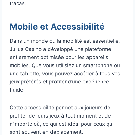
tracas.
Mobile et Accessibilité
Dans un monde où la mobilité est essentielle,
Julius Casino a développé une plateforme
entièrement optimisée pour les appareils
mobiles. Que vous utilisiez un smartphone ou
une tablette, vous pouvez accéder à tous vos
jeux préférés et profiter d’une expérience
fluide.
Cette accessibilité permet aux joueurs de
profiter de leurs jeux à tout moment et de
n’importe où, ce qui est idéal pour ceux qui
sont souvent en déplacement.