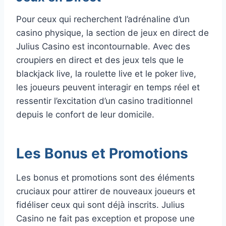
Pour ceux qui recherchent l’adrénaline d’un
casino physique, la section de jeux en direct de
Julius Casino est incontournable. Avec des
croupiers en direct et des jeux tels que le
blackjack live, la roulette live et le poker live,
les joueurs peuvent interagir en temps réel et
ressentir l’excitation d’un casino traditionnel
depuis le confort de leur domicile.
Les Bonus et Promotions
Les bonus et promotions sont des éléments
cruciaux pour attirer de nouveaux joueurs et
fidéliser ceux qui sont déjà inscrits. Julius
Casino ne fait pas exception et propose une