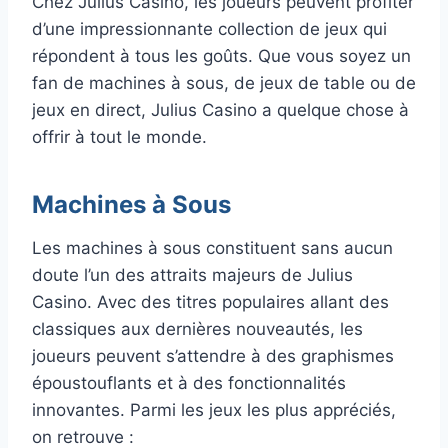
Chez Julius Casino, les joueurs peuvent profiter
d’une impressionnante collection de jeux qui
répondent à tous les goûts. Que vous soyez un
fan de machines à sous, de jeux de table ou de
jeux en direct, Julius Casino a quelque chose à
offrir à tout le monde.
Machines à Sous
Les machines à sous constituent sans aucun
doute l’un des attraits majeurs de Julius
Casino. Avec des titres populaires allant des
classiques aux dernières nouveautés, les
joueurs peuvent s’attendre à des graphismes
époustouflants et à des fonctionnalités
innovantes. Parmi les jeux les plus appréciés,
on retrouve :