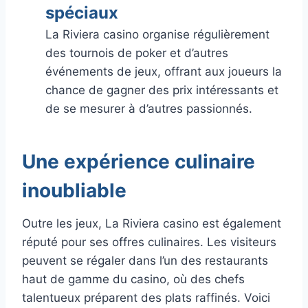
spéciaux
La Riviera casino organise régulièrement
des tournois de poker et d’autres
événements de jeux, offrant aux joueurs la
chance de gagner des prix intéressants et
de se mesurer à d’autres passionnés.
Une expérience culinaire
inoubliable
Outre les jeux, La Riviera casino est également
réputé pour ses offres culinaires. Les visiteurs
peuvent se régaler dans l’un des restaurants
haut de gamme du casino, où des chefs
talentueux préparent des plats raffinés. Voici