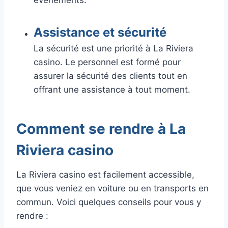
Assistance et sécurité
La sécurité est une priorité à La Riviera
casino. Le personnel est formé pour
assurer la sécurité des clients tout en
offrant une assistance à tout moment.
Comment se rendre à La
Riviera casino
La Riviera casino est facilement accessible,
que vous veniez en voiture ou en transports en
commun. Voici quelques conseils pour vous y
rendre :