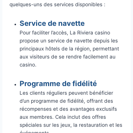
quelques-uns des services disponibles :
Service de navette
Pour faciliter l’accès, La Riviera casino
propose un service de navette depuis les
principaux hôtels de la région, permettant
aux visiteurs de se rendre facilement au
casino.
Programme de fidélité
Les clients réguliers peuvent bénéficier
d’un programme de fidélité, offrant des
récompenses et des avantages exclusifs
aux membres. Cela inclut des offres
spéciales sur les jeux, la restauration et les
événements.