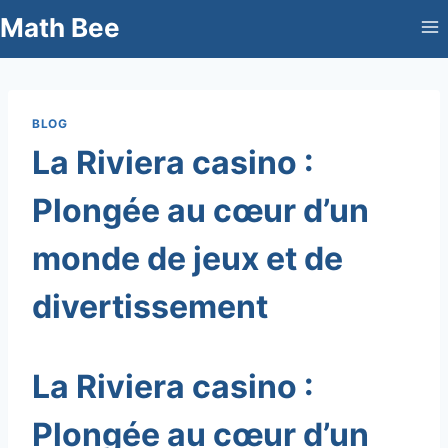
Skip
Math Bee
to
content
BLOG
La Riviera casino :
Plongée au cœur d’un
monde de jeux et de
divertissement
La Riviera casino :
Plongée au cœur d’un