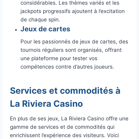
considérables. Les thèmes variés et les
jackpots progressifs ajoutent à l’excitation
de chaque spin.
Jeux de cartes
Pour les passionnés de jeux de cartes, des
tournois réguliers sont organisés, offrant
une plateforme pour tester vos
compétences contre d’autres joueurs.
Services et commodités à
La Riviera Casino
En plus de ses jeux, La Riviera Casino offre une
gamme de services et de commodités qui
enrichissent l’expérience des visiteurs. Voici