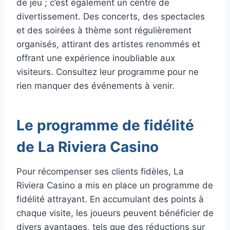
de jeu ; c’est également un centre de
divertissement. Des concerts, des spectacles
et des soirées à thème sont régulièrement
organisés, attirant des artistes renommés et
offrant une expérience inoubliable aux
visiteurs. Consultez leur programme pour ne
rien manquer des événements à venir.
Le programme de fidélité
de La Riviera Casino
Pour récompenser ses clients fidèles, La
Riviera Casino a mis en place un programme de
fidélité attrayant. En accumulant des points à
chaque visite, les joueurs peuvent bénéficier de
divers avantages, tels que des réductions sur