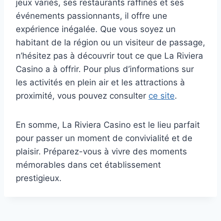
jeux variés, ses restaurants raffinés et ses
événements passionnants, il offre une
expérience inégalée. Que vous soyez un
habitant de la région ou un visiteur de passage,
n’hésitez pas à découvrir tout ce que La Riviera
Casino a à offrir. Pour plus d’informations sur
les activités en plein air et les attractions à
proximité, vous pouvez consulter
ce site
.
En somme, La Riviera Casino est le lieu parfait
pour passer un moment de convivialité et de
plaisir. Préparez-vous à vivre des moments
mémorables dans cet établissement
prestigieux.