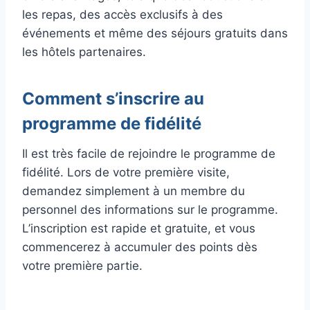
les repas, des accès exclusifs à des
événements et même des séjours gratuits dans
les hôtels partenaires.
Comment s’inscrire au
programme de fidélité
Il est très facile de rejoindre le programme de
fidélité. Lors de votre première visite,
demandez simplement à un membre du
personnel des informations sur le programme.
L’inscription est rapide et gratuite, et vous
commencerez à accumuler des points dès
votre première partie.