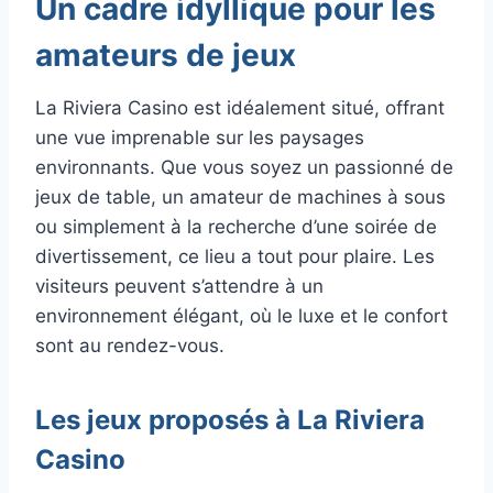
Un cadre idyllique pour les
amateurs de jeux
La Riviera Casino est idéalement situé, offrant
une vue imprenable sur les paysages
environnants. Que vous soyez un passionné de
jeux de table, un amateur de machines à sous
ou simplement à la recherche d’une soirée de
divertissement, ce lieu a tout pour plaire. Les
visiteurs peuvent s’attendre à un
environnement élégant, où le luxe et le confort
sont au rendez-vous.
Les jeux proposés à La Riviera
Casino