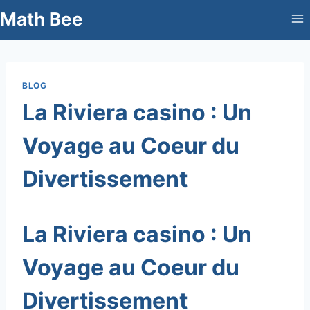
Skip
Math Bee
to
content
BLOG
La Riviera casino : Un
Voyage au Coeur du
Divertissement
La Riviera casino : Un
Voyage au Coeur du
Divertissement