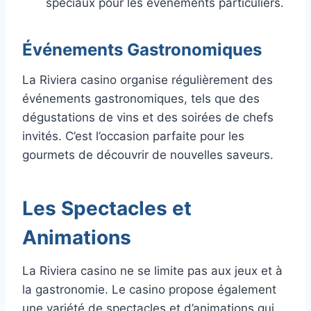
spéciaux pour les événements particuliers.
Événements Gastronomiques
La Riviera casino organise régulièrement des
événements gastronomiques, tels que des
dégustations de vins et des soirées de chefs
invités. C’est l’occasion parfaite pour les
gourmets de découvrir de nouvelles saveurs.
Les Spectacles et
Animations
La Riviera casino ne se limite pas aux jeux et à
la gastronomie. Le casino propose également
une variété de spectacles et d’animations qui