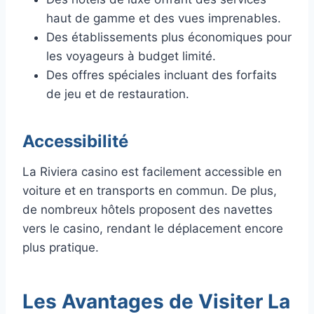
haut de gamme et des vues imprenables.
Des établissements plus économiques pour
les voyageurs à budget limité.
Des offres spéciales incluant des forfaits
de jeu et de restauration.
Accessibilité
La Riviera casino est facilement accessible en
voiture et en transports en commun. De plus,
de nombreux hôtels proposent des navettes
vers le casino, rendant le déplacement encore
plus pratique.
Les Avantages de Visiter La