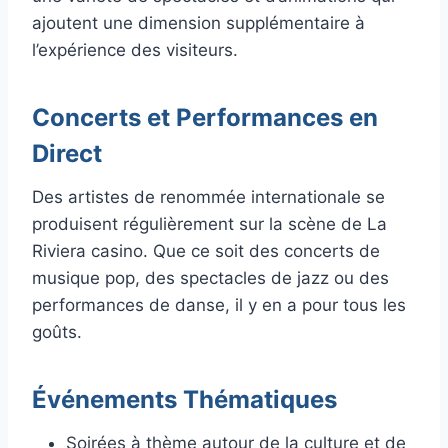
ajoutent une dimension supplémentaire à
l’expérience des visiteurs.
Concerts et Performances en
Direct
Des artistes de renommée internationale se
produisent régulièrement sur la scène de La
Riviera casino. Que ce soit des concerts de
musique pop, des spectacles de jazz ou des
performances de danse, il y en a pour tous les
goûts.
Événements Thématiques
Soirées à thème autour de la culture et de