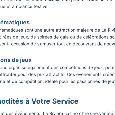
ue et ambiance festive.
hématiques
hématiques sont une autre attraction majeure de La Rivie
oirées de jeux, de soirées de gala ou de célébrations sa
ont l’occasion de s’amuser tout en découvrant de nouve
ons de jeux
asino organise également des compétitions de jeux, per
affronter pour des prix attractifs. Ces événements cré
e et de compétition, idéale pour les passionnés de jeu
dités à Votre Service
 et des événements, La Riviera casino offre une variét