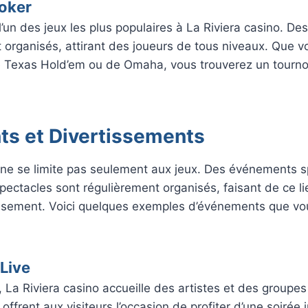
oker
l’un des jeux les plus populaires à La Riviera casino. Des
t organisés, attirant des joueurs de tous niveaux. Que 
 Texas Hold’em ou de Omaha, vous trouverez un tourno
s et Divertissements
o ne se limite pas seulement aux jeux. Des événements 
pectacles sont régulièrement organisés, faisant de ce li
issement. Voici quelques exemples d’événements que vo
Live
 La Riviera casino accueille des artistes et des group
offrent aux visiteurs l’occasion de profiter d’une soirée 