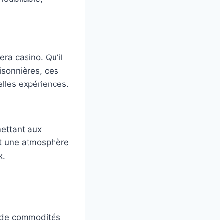
ra casino. Qu’il
isonnières, ces
lles expériences.
mettant aux
ent une atmosphère
x.
é de commodités