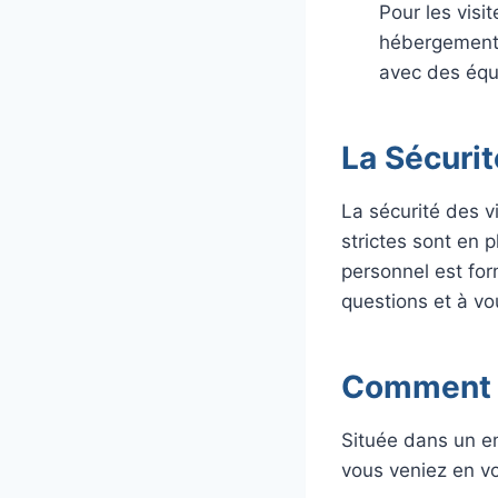
Pour les visi
hébergement 
avec des équ
La Sécurit
La sécurité des v
strictes sont en 
personnel est for
questions et à vou
Comment 
Située dans un em
vous veniez en vo