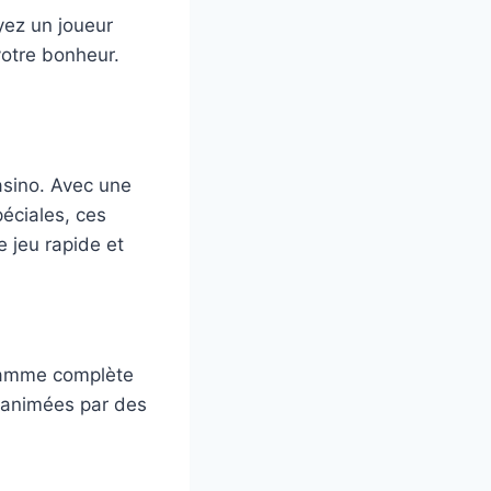
yez un joueur
votre bonheur.
asino. Avec une
péciales, ces
 jeu rapide et
 gamme complète
nt animées par des