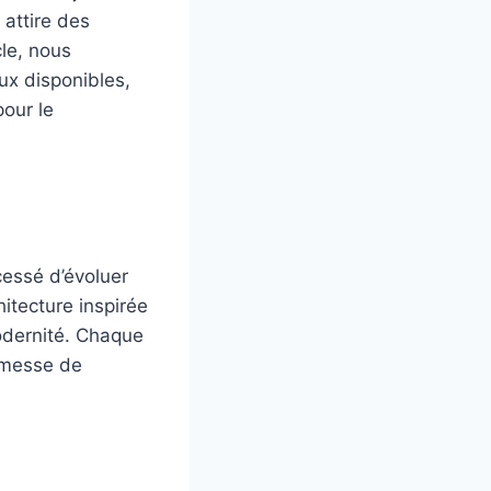
 attire des
cle, nous
eux disponibles,
our le
cessé d’évoluer
itecture inspirée
odernité. Chaque
romesse de