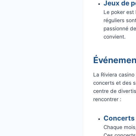
Jeux de p
Le poker est 
réguliers son
passionné de
convient.
Événement
La Riviera casin
concerts et des s
centre de divert
rencontrer :
Concerts 
Chaque mois,
Ces concerts 