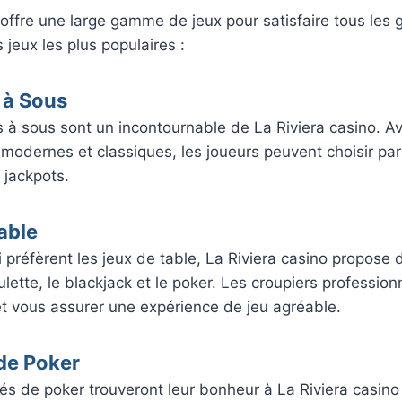
 offre une large gamme de jeux pour satisfaire tous les g
jeux les plus populaires :
 à Sous
 à sous sont un incontournable de La Riviera casino. A
modernes et classiques, les joueurs peuvent choisir par
 jackpots.
able
 préfèrent les jeux de table, La Riviera casino propose 
oulette, le blackjack et le poker. Les croupiers profession
et vous assurer une expérience de jeu agréable.
de Poker
és de poker trouveront leur bonheur à La Riviera casino