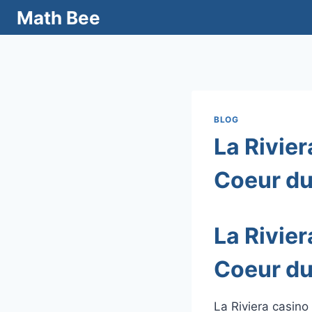
Skip
Math Bee
to
content
BLOG
La Rivier
Coeur du
La Rivier
Coeur du
La Riviera casino 