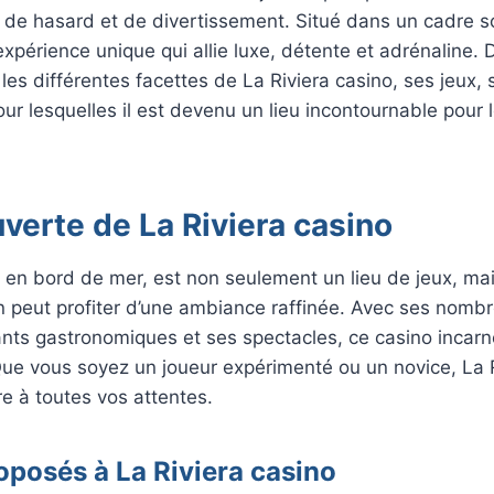
 de hasard et de divertissement. Situé dans un cadre 
xpérience unique qui allie luxe, détente et adrénaline. D
les différentes facettes de La Riviera casino, ses jeux, s
our lesquelles il est devenu un lieu incontournable pour
verte de La Riviera casino
, en bord de mer, est non seulement un lieu de jeux, ma
on peut profiter d’une ambiance raffinée. Avec ses nom
ants gastronomiques et ses spectacles, ce casino incarne
ue vous soyez un joueur expérimenté ou un novice, La R
 à toutes vos attentes.
oposés à La Riviera casino