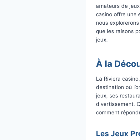
amateurs de jeux
casino offre une e
nous explorerons 
que les raisons p
jeux.
À la Décou
La Riviera casino
destination où l’
jeux, ses restaur
divertissement. Q
comment répondre
Les Jeux Pr