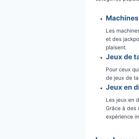
Machines
Les machines
et des jackpo
plaisent.
Jeux de t
Pour ceux qui
de jeux de ta
Jeux en d
Les jeux en d
Grâce à des c
expérience i