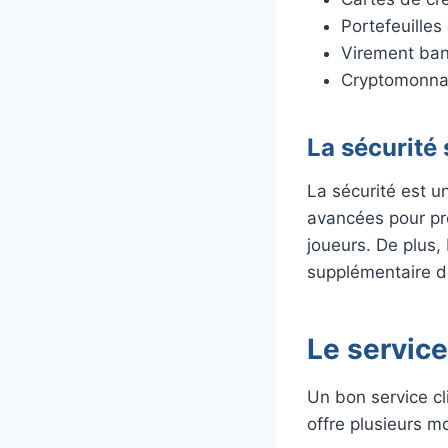
Portefeuilles 
Virement ban
Cryptomonnaie
La sécurité
La sécurité est u
avancées pour pro
joueurs. De plus,
supplémentaire de
Le service
Un bon service cl
offre plusieurs m