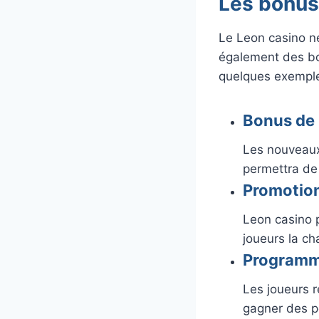
Les bonus
Le Leon casino ne
également des bonu
quelques exemple
Bonus de
Les nouveaux
permettra de 
Promotion
Leon casino 
joueurs la ch
Programme
Les joueurs r
gagner des p