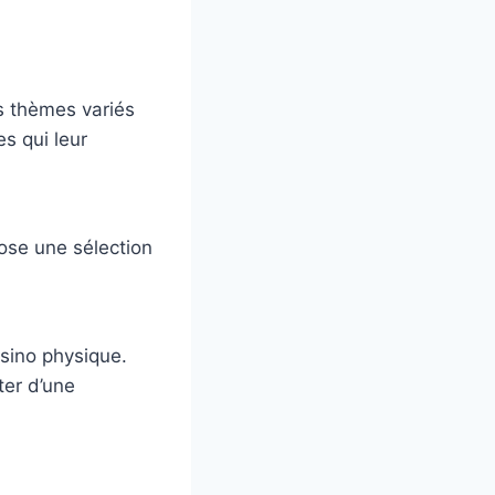
s thèmes variés
s qui leur
ose une sélection
asino physique.
ter d’une