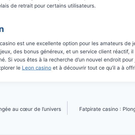
ais de retrait pour certains utilisateurs.
n
asino est une excellente option pour les amateurs de j
eux, des bonus généreux, et un service client réactif, il
hé. Si vous êtes à la recherche d’un nouvel endroit pour 
xplorer le
Leon casino
et à découvrir tout ce qu’il a à offri
ngée au cœur de l’univers
Fatpirate casino : Plon