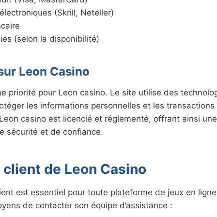
électroniques (Skrill, Neteller)
caire
s (selon la disponibilité)
 sur Leon Casino
ne priorité pour Leon casino. Le site utilise des technol
téger les informations personnelles et les transactions
 Leon casino est licencié et réglementé, offrant ainsi un
 sécurité et de confiance.
 client de Leon Casino
ient est essentiel pour toute plateforme de jeux en lign
oyens de contacter son équipe d’assistance :