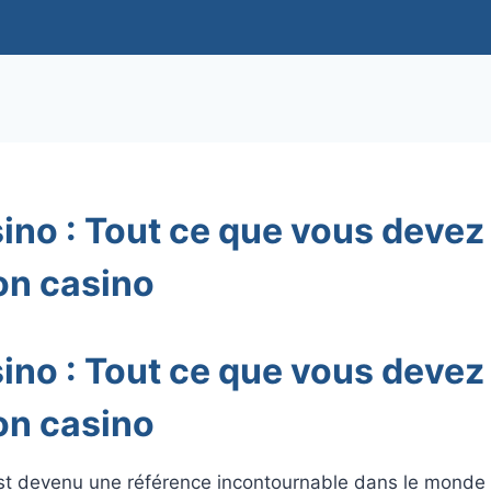
ino : Tout ce que vous devez
on casino
ino : Tout ce que vous devez
on casino
st devenu une référence incontournable dans le monde d