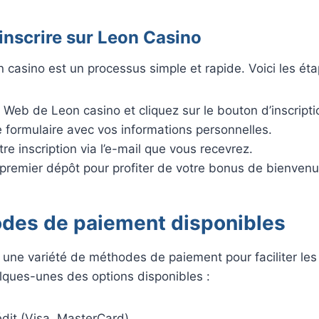
nscrire sur Leon Casino
n casino est un processus simple et rapide. Voici les éta
te Web de Leon casino et cliquez sur le bouton d’inscripti
 formulaire avec vos informations personnelles.
re inscription via l’e-mail que vous recevrez.
 premier dépôt pour profiter de votre bonus de bienvenu
des de paiement disponibles
 une variété de méthodes de paiement pour faciliter les
uelques-unes des options disponibles :
dit (Visa, MasterCard)