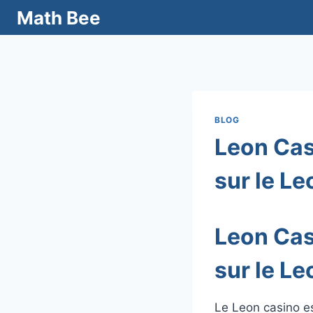
Skip
Math Bee
to
content
BLOG
Leon Cas
sur le Le
Leon Cas
sur le Le
Le Leon casino e