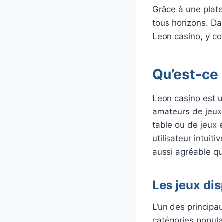
Grâce à une plate
tous horizons. Dan
Leon casino, y co
Qu’est-ce
Leon casino est u
amateurs de jeux
table ou de jeux 
utilisateur intuit
aussi agréable qu
Les jeux di
L’un des principa
catégories popula