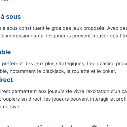
 à sous
 à sous constituent le gros des jeux proposés. Avec de
ts impressionnants, les joueurs peuvent trouver des titre
able
 préfèrent des jeux plus stratégiques, Leon casino prop
ble, notamment le blackjack, la roulette et le poker.
irect
irect permettent aux joueurs de vivre l’excitation d’un c
roupiers en direct, les joueurs peuvent interagir et profi
mmersive.