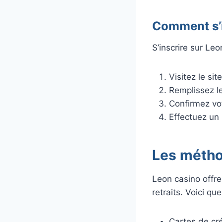
Comment s’i
S’inscrire sur Leo
Visitez le si
Remplissez le
Confirmez vot
Effectuez un
Les métho
Leon casino offre
retraits. Voici q
Cartes de cré