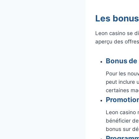
Les bonus
Leon casino se d
aperçu des offre
Bonus de
Pour les nou
peut inclure 
certaines ma
Promotion
Leon casino 
bénéficier d
bonus sur dép
Programme