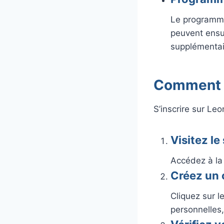
Le programme
peuvent ensu
supplémentai
Comment s
S’inscrire sur Leo
Visitez le
Accédez à la 
Créez un
Cliquez sur l
personnelles,