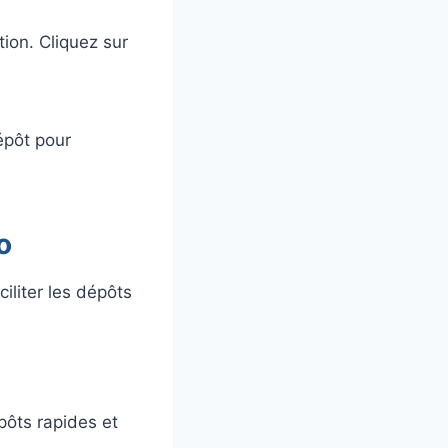
tion. Cliquez sur
épôt pour
o
liter les dépôts
pôts rapides et