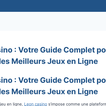
ino : Votre Guide Complet p
des Meilleurs Jeux en Ligne
ino : Votre Guide Complet p
des Meilleurs Jeux en Ligne
 jeu en ligne,
Leon casino
s’impose comme une platefor