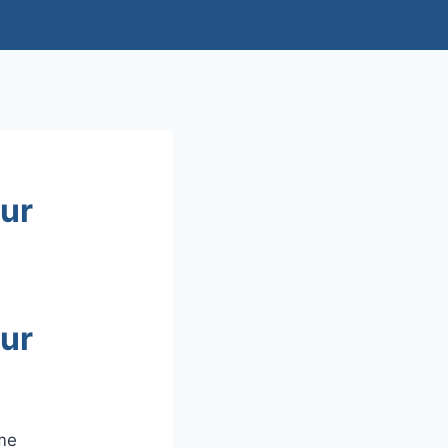
our
our
me