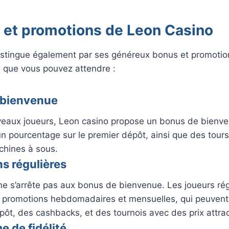
 et promotions de Leon Casino
istingue également par ses généreux bonus et promotion
s que vous pouvez attendre :
 bienvenue
veaux joueurs, Leon casino propose un bonus de bienven
un pourcentage sur le premier dépôt, ainsi que des tours
chines à sous.
s régulières
ne s’arrête pas aux bonus de bienvenue. Les joueurs ré
e promotions hebdomadaires et mensuelles, qui peuvent 
ôt, des cashbacks, et des tournois avec des prix attrac
 de fidélité