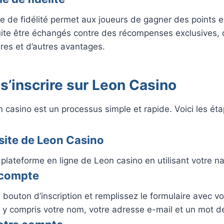
 de fidélité permet aux joueurs de gagner des points en
ite être échangés contre des récompenses exclusives,
res et d’autres avantages.
’inscrire sur Leon Casino
n casino est un processus simple et rapide. Voici les éta
 site de Leon Casino
plateforme en ligne de Leon casino en utilisant votre n
 compte
e bouton d’inscription et remplissez le formulaire avec v
 y compris votre nom, votre adresse e-mail et un mot d