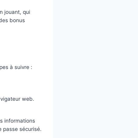
 jouant, qui
 des bonus
pes à suivre :
avigateur web.
os informations
e passe sécurisé.