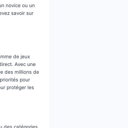
un novice ou un
evez savoir sur
gamme de jeux
direct. Avec une
re des millions de
priorités pour
ur protéger les
u des catégories