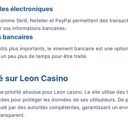
lles électroniques
omme Skrill, Neteller et PayPal permettent des transac
r vos informations bancaires.
 bancaires
ts plus importants, le virement bancaire est une option
un peu plus de temps pour être traité.
é sur Leon Casino
ne priorité absolue pour Leon casino. Le site utilise des
ées pour protéger les données de ses utilisateurs. De 
égulé par des autorités compétentes, garantissant un e
transparent.