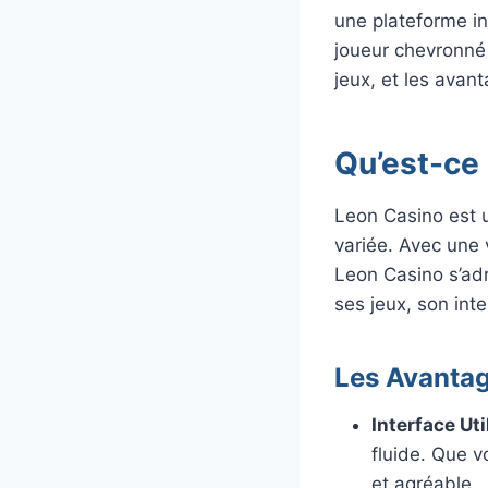
une plateforme i
joueur chevronné 
jeux, et les avan
Qu’est-ce
Leon Casino est u
variée. Avec une 
Leon Casino s’adr
ses jeux, son int
Les Avantag
Interface Uti
fluide. Que v
et agréable.