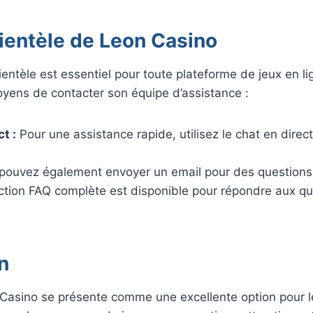
lientèle de Leon Casino
ientèle est essentiel pour toute plateforme de jeux en l
oyens de contacter son équipe d’assistance :
t :
Pour une assistance rapide, utilisez le chat en direct
pouvez également envoyer un email pour des questions
tion FAQ complète est disponible pour répondre aux qu
n
Casino se présente comme une excellente option pour 