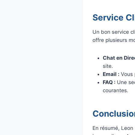
Service C
Un bon service cl
offre plusieurs m
Chat en Direc
site.
Email :
Vous 
FAQ :
Une sec
courantes.
Conclusio
En résumé, Leon 