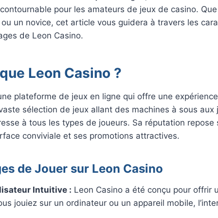
ncontournable pour les amateurs de jeux de casino. Qu
ou un novice, cet article vous guidera à travers les cara
tages de Leon Casino.
 que Leon Casino ?
ne plateforme de jeux en ligne qui offre une expérienc
vaste sélection de jeux allant des machines à sous aux 
esse à tous les types de joueurs. Sa réputation repose s
erface conviviale et ses promotions attractives.
es de Jouer sur Leon Casino
lisateur Intuitive :
Leon Casino a été conçu pour offrir 
ous jouiez sur un ordinateur ou un appareil mobile, l’inte