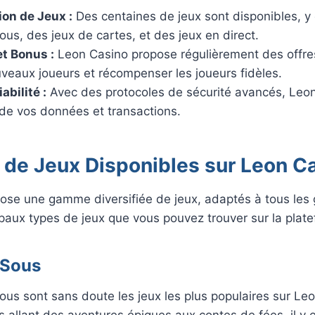
ion de Jeux :
Des centaines de jeux sont disponibles, y
us, des jeux de cartes, et des jeux en direct.
t Bonus :
Leon Casino propose régulièrement des offre
uveaux joueurs et récompenser les joueurs fidèles.
abilité :
Avec des protocoles de sécurité avancés, Leon
 de vos données et transactions.
 de Jeux Disponibles sur Leon C
se une gamme diversifiée de jeux, adaptés à tous les g
paux types de jeux que vous pouvez trouver sur la plate
 Sous
us sont sans doute les jeux les plus populaires sur Le
 allant des aventures épiques aux contes de fées, il y e