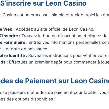
’inscrire sur Leon Casino
n Casino est un processus simple et rapide. Voici les éta
te Web :
Accédez au site officiel de Leon Casino.
’inscrire :
Trouvez le bouton d’inscription et cliquez de
e Formulaire :
Entrez vos informations personnelles c
il, et date de naissance.
tre Identité :
Suivez les instructions pour vérifier votre 
ds :
Effectuez un premier dépôt pour commencer à joue
des de Paiement sur Leon Casin
se plusieurs méthodes de paiement pour faciliter vos dé
es des options disponibles :