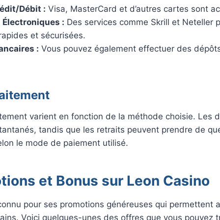
édit/Débit :
Visa, MasterCard et d’autres cartes sont a
 Électroniques :
Des services comme Skrill et Neteller 
rapides et sécurisées.
ancaires :
Vous pouvez également effectuer des dépôts
raitement
itement varient en fonction de la méthode choisie. Les 
antanés, tandis que les retraits peuvent prendre de qu
selon le mode de paiement utilisé.
tions et Bonus sur Leon Casino
connu pour ses promotions généreuses qui permettent a
ains. Voici quelques-unes des offres que vous pouvez t