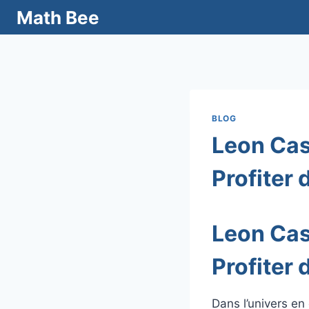
Skip
Math Bee
to
content
BLOG
Leon Cas
Profiter 
Leon Cas
Profiter 
Dans l’univers en