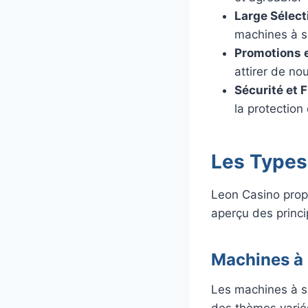
Large Sélect
machines à so
Promotions e
attirer de no
Sécurité et Fi
la protection
Les Types
Leon Casino propo
aperçu des princi
Machines à
Les machines à so
des thèmes variés