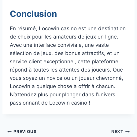
Conclusion
En résumé, Locowin casino est une destination
de choix pour les amateurs de jeux en ligne.
Avec une interface conviviale, une vaste
sélection de jeux, des bonus attractifs, et un
service client exceptionnel, cette plateforme
répond à toutes les attentes des joueurs. Que
vous soyez un novice ou un joueur chevronné,
Locowin a quelque chose à offrir à chacun.
N’attendez plus pour plonger dans l’univers
passionnant de Locowin casino !
Post
PREVIOUS
NEXT