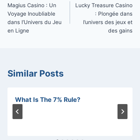
Magius Casino : Un
Lucky Treasure Casino
navigation
Voyage Inoubliable
: Plongée dans
dans l’Univers du Jeu
l’univers des jeux et
en Ligne
des gains
Similar Posts
What Is The 7% Rule?