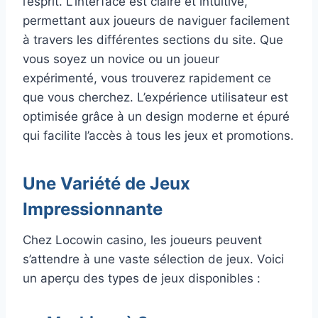
l’esprit. L’interface est claire et intuitive,
permettant aux joueurs de naviguer facilement
à travers les différentes sections du site. Que
vous soyez un novice ou un joueur
expérimenté, vous trouverez rapidement ce
que vous cherchez. L’expérience utilisateur est
optimisée grâce à un design moderne et épuré
qui facilite l’accès à tous les jeux et promotions.
Une Variété de Jeux
Impressionnante
Chez Locowin casino, les joueurs peuvent
s’attendre à une vaste sélection de jeux. Voici
un aperçu des types de jeux disponibles :