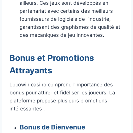
ailleurs. Ces jeux sont développés en
partenariat avec certains des meilleurs
fournisseurs de logiciels de l’industrie,
garantissant des graphismes de qualité et
des mécaniques de jeu innovantes.
Bonus et Promotions
Attrayants
Locowin casino comprend l’importance des
bonus pour attirer et fidéliser les joueurs. La
plateforme propose plusieurs promotions
intéressantes :
Bonus de Bienvenue