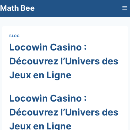
Skip
Math Bee
to
content
BLOG
Locowin Casino :
Découvrez l’Univers des
Jeux en Ligne
Locowin Casino :
Découvrez l’Univers des
Jeux en Ligne