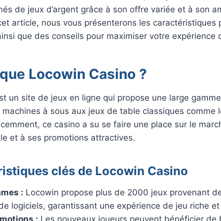
nnés de jeux d’argent grâce à son offre variée et à son 
cet article, nous vous présenterons les caractéristiques 
insi que des conseils pour maximiser votre expérience d
 que Locowin Casino ?
t un site de jeux en ligne qui propose une large gamme
s machines à sous aux jeux de table classiques comme le
écemment, ce casino a su se faire une place sur le marc
le et à ses promotions attractives.
ristiques clés de Locowin Casino
ames :
Locowin propose plus de 2000 jeux provenant de
de logiciels, garantissant une expérience de jeu riche et
motions :
Les nouveaux joueurs peuvent bénéficier de