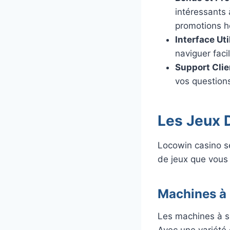
intéressants 
promotions 
Interface Uti
naviguer faci
Support Clie
vos question
Les Jeux 
Locowin casino se
de jeux que vous 
Machines à
Les machines à so
Avec une variété 