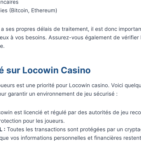
ncaires
es (Bitcoin, Ethereum)
ses propres délais de traitement, il est donc important
ieux à vos besoins. Assurez-vous également de vérifier l
e.
té sur Locowin Casino
oueurs est une priorité pour Locowin casino. Voici quel
ur garantir un environnement de jeu sécurisé :
owin est licencié et régulé par des autorités de jeu rec
otection pour les joueurs.
 :
Toutes les transactions sont protégées par un crypt
que vos informations personnelles et financières restent