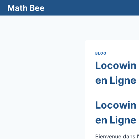
Skip
Math Bee
to
content
BLOG
Locowin 
en Ligne
Locowin 
en Ligne
Bienvenue dans l