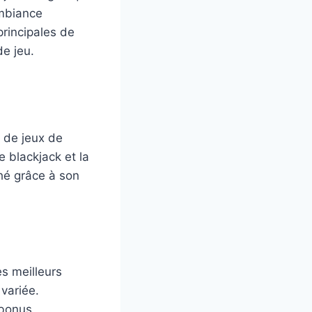
ambiance
principales de
e jeu.
 de jeux de
 blackjack et la
hé grâce à son
s meilleurs
 variée.
 bonus