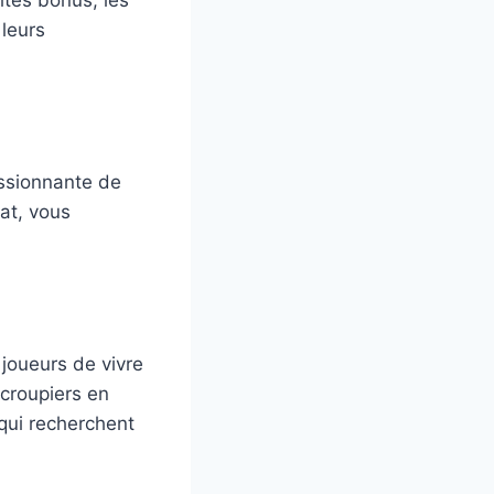
leurs
essionnante de
at, vous
joueurs de vivre
 croupiers en
 qui recherchent