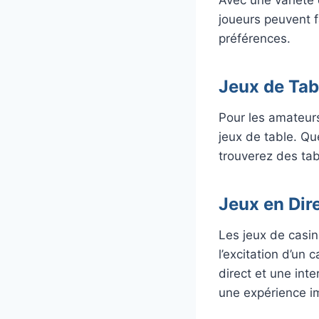
joueurs peuvent f
préférences.
Jeux de Tab
Pour les amateurs
jeux de table. Qu
trouverez des ta
Jeux en Dir
Les jeux de casin
l’excitation d’un 
direct et une int
une expérience i