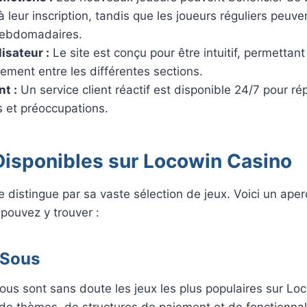
à leur inscription, tandis que les joueurs réguliers peuve
hebdomadaires.
lisateur :
Le site est conçu pour être intuitif, permettan
lement entre les différentes sections.
nt :
Un service client réactif est disponible 24/7 pour r
s et préoccupations.
Disponibles sur Locowin Casino
 distingue par sa vaste sélection de jeux. Voici un ape
pouvez y trouver :
 Sous
us sont sans doute les jeux les plus populaires sur Lo
de thèmes, de structures de paiement et de fonctionnal