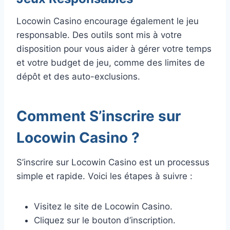
Locowin Casino encourage également le jeu
responsable. Des outils sont mis à votre
disposition pour vous aider à gérer votre temps
et votre budget de jeu, comme des limites de
dépôt et des auto-exclusions.
Comment S’inscrire sur
Locowin Casino ?
S’inscrire sur Locowin Casino est un processus
simple et rapide. Voici les étapes à suivre :
Visitez le site de Locowin Casino.
Cliquez sur le bouton d’inscription.