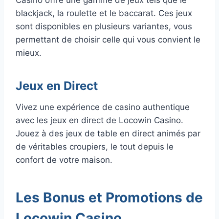
blackjack, la roulette et le baccarat. Ces jeux
sont disponibles en plusieurs variantes, vous
permettant de choisir celle qui vous convient le
mieux.
Jeux en Direct
Vivez une expérience de casino authentique
avec les jeux en direct de Locowin Casino.
Jouez à des jeux de table en direct animés par
de véritables croupiers, le tout depuis le
confort de votre maison.
Les Bonus et Promotions de
Locowin Casino