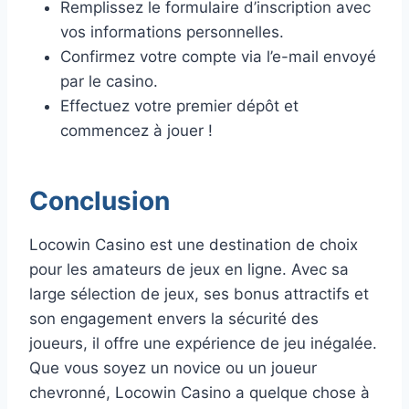
Remplissez le formulaire d’inscription avec
vos informations personnelles.
Confirmez votre compte via l’e-mail envoyé
par le casino.
Effectuez votre premier dépôt et
commencez à jouer !
Conclusion
Locowin Casino est une destination de choix
pour les amateurs de jeux en ligne. Avec sa
large sélection de jeux, ses bonus attractifs et
son engagement envers la sécurité des
joueurs, il offre une expérience de jeu inégalée.
Que vous soyez un novice ou un joueur
chevronné, Locowin Casino a quelque chose à