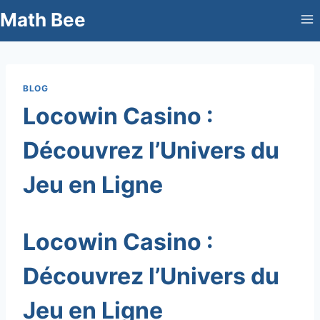
Skip
Math Bee
to
content
BLOG
Locowin Casino :
Découvrez l’Univers du
Jeu en Ligne
Locowin Casino :
Découvrez l’Univers du
Jeu en Ligne