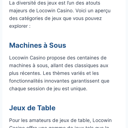
La diversité des jeux est l’un des atouts
majeurs de Locowin Casino. Voici un aperçu
des catégories de jeux que vous pouvez
explorer :
Machines à Sous
Locowin Casino propose des centaines de
machines à sous, allant des classiques aux
plus récentes. Les thèmes variés et les
fonctionnalités innovantes garantissent que
chaque session de jeu est unique.
Jeux de Table
Pour les amateurs de jeux de table, Locowin
Casino offre une gamme de jeux tels que le