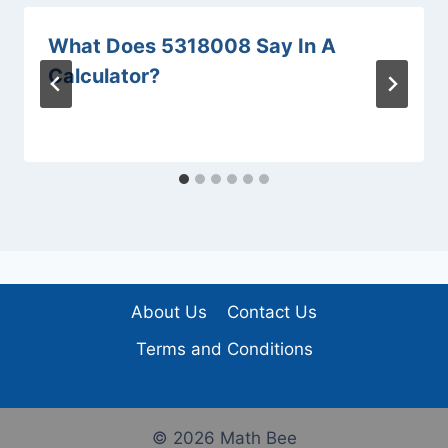
What Does 5318008 Say In A
Calculator?
About Us
Contact Us
Terms and Conditions
© 2026 Math Bee