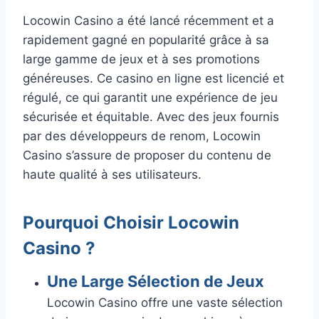
Locowin Casino a été lancé récemment et a
rapidement gagné en popularité grâce à sa
large gamme de jeux et à ses promotions
généreuses. Ce casino en ligne est licencié et
régulé, ce qui garantit une expérience de jeu
sécurisée et équitable. Avec des jeux fournis
par des développeurs de renom, Locowin
Casino s’assure de proposer du contenu de
haute qualité à ses utilisateurs.
Pourquoi Choisir Locowin
Casino ?
Une Large Sélection de Jeux
Locowin Casino offre une vaste sélection