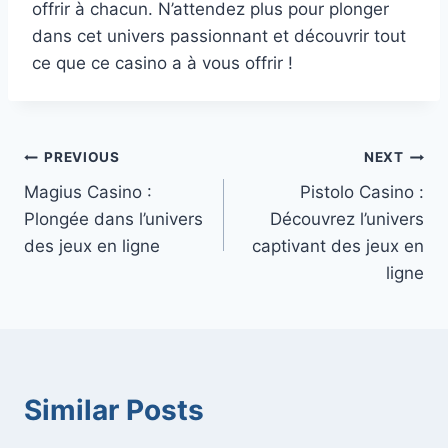
offrir à chacun. N’attendez plus pour plonger
dans cet univers passionnant et découvrir tout
ce que ce casino a à vous offrir !
Post
PREVIOUS
NEXT
Magius Casino :
Pistolo Casino :
navigation
Plongée dans l’univers
Découvrez l’univers
des jeux en ligne
captivant des jeux en
ligne
Similar Posts