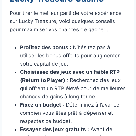
Pour tirer le meilleur parti de votre expérience
sur Lucky Treasure, voici quelques conseils
pour maximiser vos chances de gagner :
Profitez des bonus
: N’hésitez pas à
utiliser les bonus offerts pour augmenter
votre capital de jeu.
Choisissez des jeux avec un faible RTP
(Return to Player)
: Recherchez des jeux
qui offrent un RTP élevé pour de meilleures
chances de gains à long terme.
Fixez un budget
: Déterminez à l’avance
combien vous êtes prêt à dépenser et
respectez ce budget.
Essayez des jeux gratuits
: Avant de