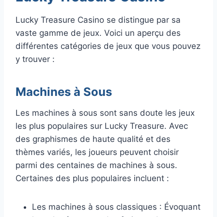
Lucky Treasure Casino se distingue par sa
vaste gamme de jeux. Voici un aperçu des
différentes catégories de jeux que vous pouvez
y trouver :
Machines à Sous
Les machines à sous sont sans doute les jeux
les plus populaires sur Lucky Treasure. Avec
des graphismes de haute qualité et des
thèmes variés, les joueurs peuvent choisir
parmi des centaines de machines à sous.
Certaines des plus populaires incluent :
Les machines à sous classiques : Évoquant