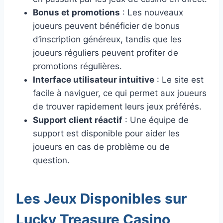
Bonus et promotions
: Les nouveaux
joueurs peuvent bénéficier de bonus
d’inscription généreux, tandis que les
joueurs réguliers peuvent profiter de
promotions régulières.
Interface utilisateur intuitive
: Le site est
facile à naviguer, ce qui permet aux joueurs
de trouver rapidement leurs jeux préférés.
Support client réactif
: Une équipe de
support est disponible pour aider les
joueurs en cas de problème ou de
question.
Les Jeux Disponibles sur
Lucky Treasure Casino