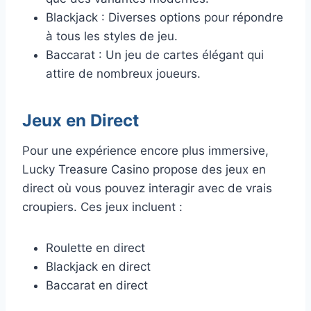
Blackjack : Diverses options pour répondre
à tous les styles de jeu.
Baccarat : Un jeu de cartes élégant qui
attire de nombreux joueurs.
Jeux en Direct
Pour une expérience encore plus immersive,
Lucky Treasure Casino propose des jeux en
direct où vous pouvez interagir avec de vrais
croupiers. Ces jeux incluent :
Roulette en direct
Blackjack en direct
Baccarat en direct