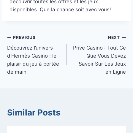
découvrir toutes les offres et les jeux
disponibles. Que la chance soit avec vous!
Post
PREVIOUS
NEXT
Découvrez l’univers
Prive Casino : Tout Ce
navigation
d’Hermès Casino : le
Que Vous Devez
plaisir du jeu à portée
Savoir Sur Les Jeux
de main
en Ligne
Similar Posts