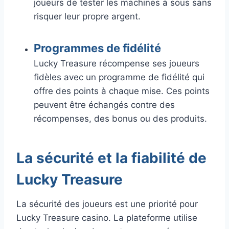
joueurs de tester les machines à sous sans
risquer leur propre argent.
Programmes de fidélité
Lucky Treasure récompense ses joueurs
fidèles avec un programme de fidélité qui
offre des points à chaque mise. Ces points
peuvent être échangés contre des
récompenses, des bonus ou des produits.
La sécurité et la fiabilité de
Lucky Treasure
La sécurité des joueurs est une priorité pour
Lucky Treasure casino. La plateforme utilise