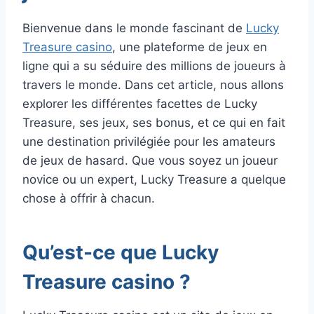
Bienvenue dans le monde fascinant de
Lucky
Treasure casino
, une plateforme de jeux en
ligne qui a su séduire des millions de joueurs à
travers le monde. Dans cet article, nous allons
explorer les différentes facettes de Lucky
Treasure, ses jeux, ses bonus, et ce qui en fait
une destination privilégiée pour les amateurs
de jeux de hasard. Que vous soyez un joueur
novice ou un expert, Lucky Treasure a quelque
chose à offrir à chacun.
Qu’est-ce que Lucky
Treasure casino ?