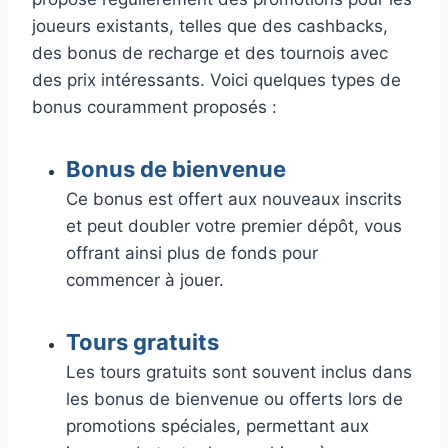
joueurs existants, telles que des cashbacks,
des bonus de recharge et des tournois avec
des prix intéressants. Voici quelques types de
bonus couramment proposés :
Bonus de bienvenue
Ce bonus est offert aux nouveaux inscrits
et peut doubler votre premier dépôt, vous
offrant ainsi plus de fonds pour
commencer à jouer.
Tours gratuits
Les tours gratuits sont souvent inclus dans
les bonus de bienvenue ou offerts lors de
promotions spéciales, permettant aux