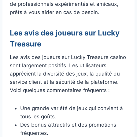
de professionnels expérimentés et amicaux,
prêts à vous aider en cas de besoin.
Les avis des joueurs sur Lucky
Treasure
Les avis des joueurs sur Lucky Treasure casino
sont largement positifs. Les utilisateurs
apprécient la diversité des jeux, la qualité du
service client et la sécurité de la plateforme.
Voici quelques commentaires fréquents :
Une grande variété de jeux qui convient à
tous les goûts.
Des bonus attractifs et des promotions
fréquentes.