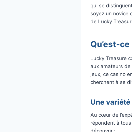
qui se distinguen
soyez un novice o
de Lucky Treasure
Qu’est-ce
Lucky Treasure ca
aux amateurs de j
jeux, ce casino e
cherchent à se di
Une variété
Au cœur de l’exp
répondent à tous 
découvrir :