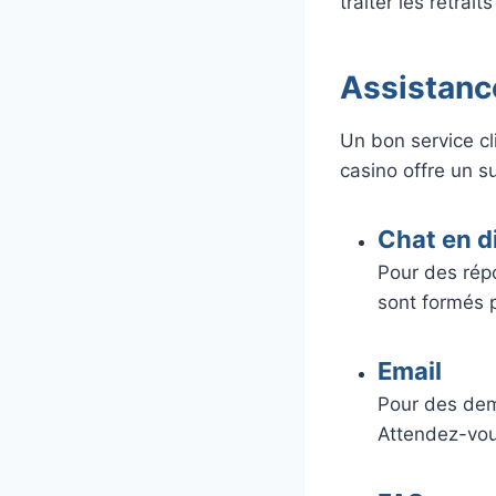
traiter les retrai
Assistance
Un bon service cl
casino offre un su
Chat en d
Pour des répo
sont formés 
Email
Pour des dem
Attendez-vou