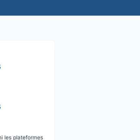
s
s
i les plateformes