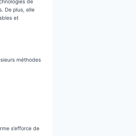
echnologies de
 De plus, elle
ables et
lusieurs méthodes
orme s’efforce de