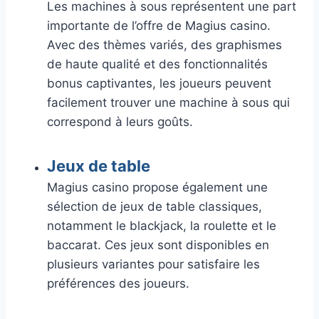
Les machines à sous représentent une part
importante de l’offre de Magius casino.
Avec des thèmes variés, des graphismes
de haute qualité et des fonctionnalités
bonus captivantes, les joueurs peuvent
facilement trouver une machine à sous qui
correspond à leurs goûts.
Jeux de table
Magius casino propose également une
sélection de jeux de table classiques,
notamment le blackjack, la roulette et le
baccarat. Ces jeux sont disponibles en
plusieurs variantes pour satisfaire les
préférences des joueurs.