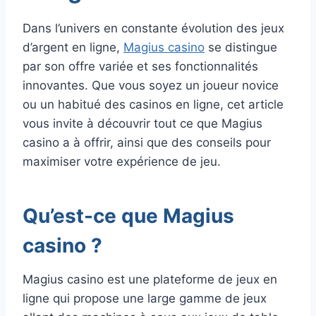
Dans l’univers en constante évolution des jeux
d’argent en ligne,
Magius casino
se distingue
par son offre variée et ses fonctionnalités
innovantes. Que vous soyez un joueur novice
ou un habitué des casinos en ligne, cet article
vous invite à découvrir tout ce que Magius
casino a à offrir, ainsi que des conseils pour
maximiser votre expérience de jeu.
Qu’est-ce que Magius
casino ?
Magius casino est une plateforme de jeux en
ligne qui propose une large gamme de jeux