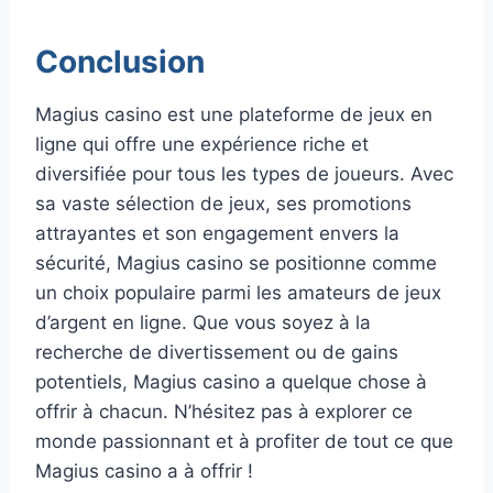
Conclusion
Magius casino est une plateforme de jeux en
ligne qui offre une expérience riche et
diversifiée pour tous les types de joueurs. Avec
sa vaste sélection de jeux, ses promotions
attrayantes et son engagement envers la
sécurité, Magius casino se positionne comme
un choix populaire parmi les amateurs de jeux
d’argent en ligne. Que vous soyez à la
recherche de divertissement ou de gains
potentiels, Magius casino a quelque chose à
offrir à chacun. N’hésitez pas à explorer ce
monde passionnant et à profiter de tout ce que
Magius casino a à offrir !