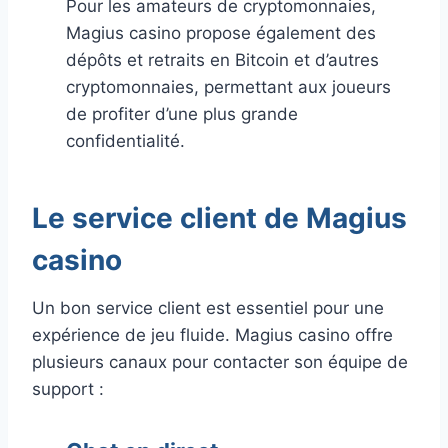
Pour les amateurs de cryptomonnaies,
Magius casino propose également des
dépôts et retraits en Bitcoin et d’autres
cryptomonnaies, permettant aux joueurs
de profiter d’une plus grande
confidentialité.
Le service client de Magius
casino
Un bon service client est essentiel pour une
expérience de jeu fluide. Magius casino offre
plusieurs canaux pour contacter son équipe de
support :