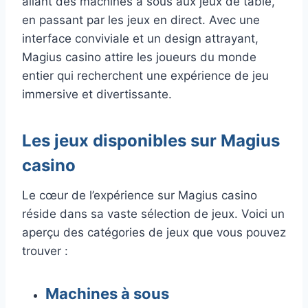
allant des machines à sous aux jeux de table,
en passant par les jeux en direct. Avec une
interface conviviale et un design attrayant,
Magius casino attire les joueurs du monde
entier qui recherchent une expérience de jeu
immersive et divertissante.
Les jeux disponibles sur Magius
casino
Le cœur de l’expérience sur Magius casino
réside dans sa vaste sélection de jeux. Voici un
aperçu des catégories de jeux que vous pouvez
trouver :
Machines à sous