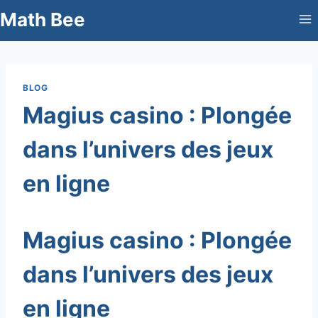
Skip
Math Bee
to
content
BLOG
Magius casino : Plongée
dans l’univers des jeux
en ligne
Magius casino : Plongée
dans l’univers des jeux
en ligne