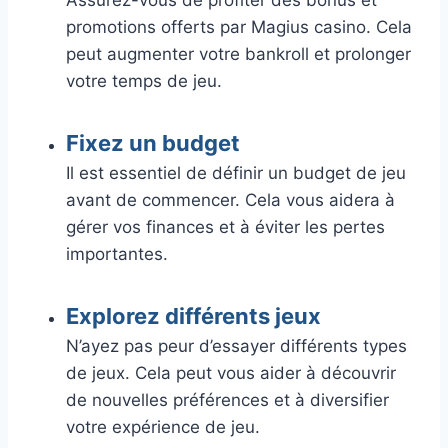
promotions offerts par Magius casino. Cela
peut augmenter votre bankroll et prolonger
votre temps de jeu.
Fixez un budget
Il est essentiel de définir un budget de jeu
avant de commencer. Cela vous aidera à
gérer vos finances et à éviter les pertes
importantes.
Explorez différents jeux
N’ayez pas peur d’essayer différents types
de jeux. Cela peut vous aider à découvrir
de nouvelles préférences et à diversifier
votre expérience de jeu.