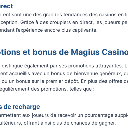
irect
direct sont une des grandes tendances des casinos en l
xception. Grâce à des croupiers en direct, les joueurs pe
endant l’expérience encore plus captivante.
tions et bonus de Magius Casin
 distingue également par ses promotions attrayantes. 
ent accueillis avec un bonus de bienvenue généreux, qu
s ou un bonus sur le premier dépôt. En plus des offres 
gulièrement des promotions, telles que :
 de recharge
rmettent aux joueurs de recevoir un pourcentage suppl
ultérieurs, offrant ainsi plus de chances de gagner.