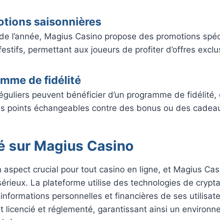
tions saisonnières
 de l’année, Magius Casino propose des promotions spéc
stifs, permettant aux joueurs de profiter d’offres exclu
mme de fidélité
éguliers peuvent bénéficier d’un programme de fidélité, 
s points échangeables contre des bonus ou des cadea
té sur Magius Casino
n aspect crucial pour tout casino en ligne, et Magius Ca
sérieux. La plateforme utilise des technologies de cryp
 informations personnelles et financières de ses utilisate
 licencié et réglementé, garantissant ainsi un environn