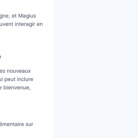
igne, et Magius
uvent interagir en
o
Les nouveaux
i peut inclure
de bienvenue,
émentaire sur