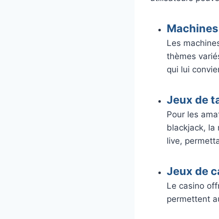
Machines
Les machines
thèmes varié
qui lui convie
Jeux de t
Pour les ama
blackjack, la
live, permett
Jeux de c
Le casino off
permettent au