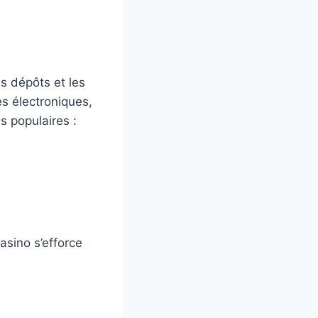
s dépôts et les
es électroniques,
 populaires :
asino s’efforce