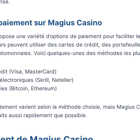
risé.
paiement sur Magius Casino
pose une variété d’options de paiement pour faciliter le
urs peuvent utiliser des cartes de crédit, des portefeuill
tomonnaies. Voici quelques-unes des méthodes les plus
dit (Visa, MasterCard)
électroniques (Skrill, Neteller)
es (Bitcoin, Ethereum)
itement varient selon la méthode choisie, mais Magius C
raits aussi rapidement que possible.
lient de Magius Casino