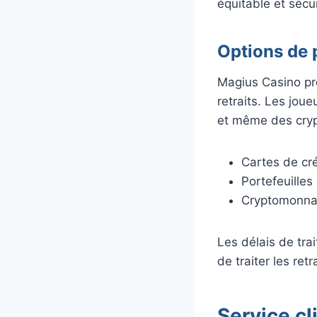
équitable et sécu
Options de 
Magius Casino pro
retraits. Les joue
et même des cryp
Cartes de cré
Portefeuilles 
Cryptomonnai
Les délais de tra
de traiter les ret
Service c