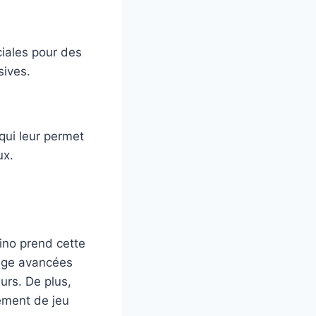
iales pour des
sives.
qui leur permet
ux.
sino prend cette
tage avancées
urs. De plus,
ement de jeu