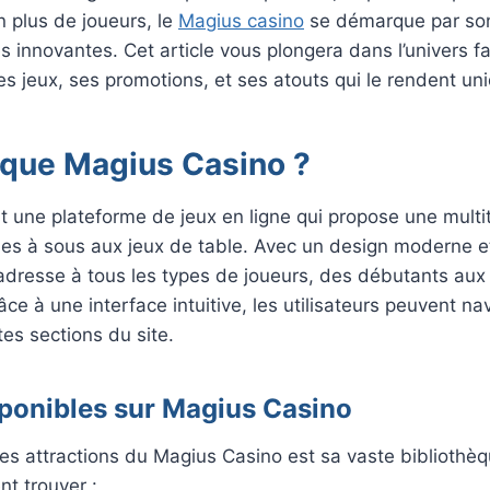
n plus de joueurs, le
Magius casino
se démarque par son 
és innovantes. Cet article vous plongera dans l’univers f
s jeux, ses promotions, et ses atouts qui le rendent un
 que Magius Casino ?
 une plateforme de jeux en ligne qui propose une multi
es à sous aux jeux de table. Avec un design moderne et
’adresse à tous les types de joueurs, des débutants aux
ce à une interface intuitive, les utilisateurs peuvent na
tes sections du site.
sponibles sur Magius Casino
es attractions du Magius Casino est sa vaste bibliothèq
nt trouver :