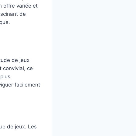
offre variée et
ascinant de
ique.
tude de jeux
 convivial, ce
 plus
viguer facilement
ue de jeux. Les