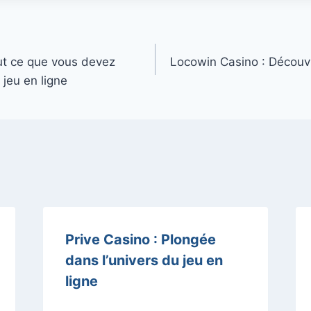
out ce que vous devez
Locowin Casino : Découvr
 jeu en ligne
Prive Casino : Plongée
dans l’univers du jeu en
ligne