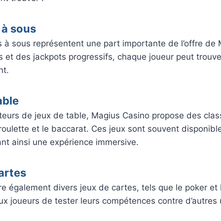
 à sous
 à sous représentent une part importante de l’offre de
s et des jackpots progressifs, chaque joueur peut trouv
nt.
able
teurs de jeux de table, Magius Casino propose des cla
 roulette et le baccarat. Ces jeux sont souvent disponibl
ant ainsi une expérience immersive.
artes
re également divers jeux de cartes, tels que le poker et 
x joueurs de tester leurs compétences contre d’autres u