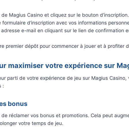
te de Magius Casino et cliquez sur le bouton d’inscription.
 formulaire d’inscription avec vos informations personne
e adresse e-mail en cliquant sur le lien de confirmation 
tre premier dépôt pour commencer à jouer et à profiter 
ur maximiser votre expérience sur Ma
lleur parti de votre expérience de jeu sur Magius Casino,
 :
des bonus
s de réclamer vos bonus et promotions. Cela peut augme
rolonger votre temps de jeu.