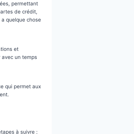
iées, permettant
artes de crédit,
o a quelque chose
tions et
er avec un temps
ce qui permet aux
ent.
étapes à suivre :