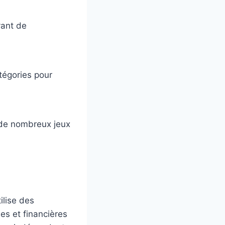
vant de
atégories pour
 de nombreux jeux
ilise des
es et financières