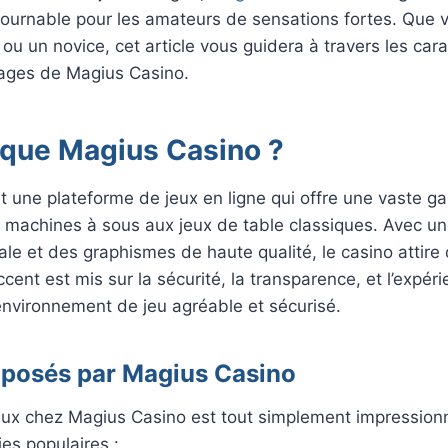
tournable pour les amateurs de sensations fortes. Que 
ou un novice, cet article vous guidera à travers les cara
tages de Magius Casino.
 que Magius Casino ?
t une plateforme de jeux en ligne qui offre une vaste 
s machines à sous aux jeux de table classiques. Avec un
viale et des graphismes de haute qualité, le casino attire
cent est mis sur la sécurité, la transparence, et l’expéri
environnement de jeu agréable et sécurisé.
oposés par Magius Casino
eux chez Magius Casino est tout simplement impressionn
es populaires :