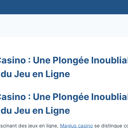
asino : Une Plongée Inoublia
 du Jeu en Ligne
asino : Une Plongée Inoublia
 du Jeu en Ligne
scinant des jeux en ligne,
Magius casino
se distingue 