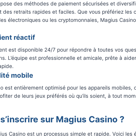
opose des méthodes de paiement sécurisées et diversif
 des retraits rapides et faciles. Que vous préfériez les c
illes électroniques ou les cryptomonnaies, Magius Casin
ient réactif
ient est disponible 24/7 pour répondre à toutes vos ques
s. L’équipe est professionnelle et amicale, prête à aid
apide.
lité mobile
o est entièrement optimisé pour les appareils mobiles, 
ofiter de leurs jeux préférés où qu’ils soient, à tout mom
’inscrire sur Magius Casino ?
gius Casino est un processus simple et rapide. Voici les 