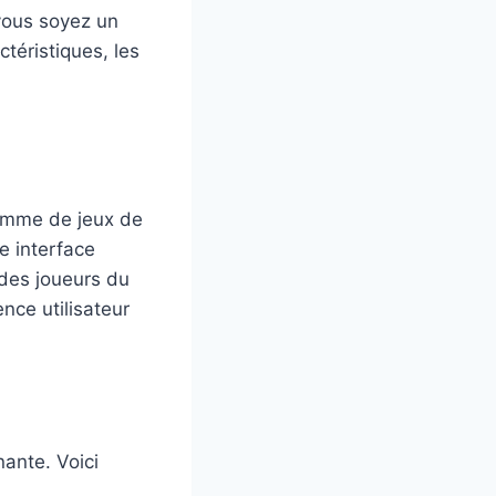
vous soyez un
ctéristiques, les
gamme de jeux de
e interface
 des joueurs du
ence utilisateur
ante. Voici