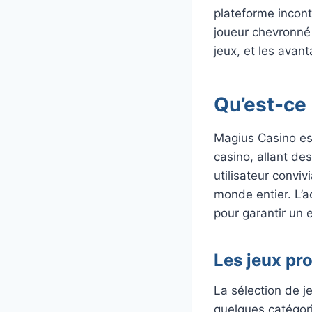
plateforme incon
joueur chevronné 
jeux, et les avan
Qu’est-ce
Magius Casino es
casino, allant de
utilisateur convi
monde entier. L’ac
pour garantir un 
Les jeux pr
La sélection de j
quelques catégori