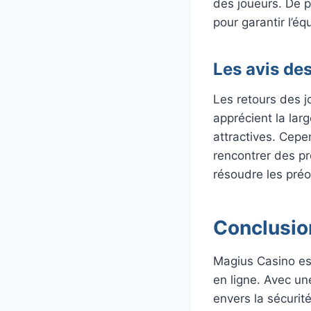
des joueurs. De p
pour garantir l’é
Les avis de
Les retours des j
apprécient la lar
attractives. Cep
rencontrer des pr
résoudre les pré
Conclusio
Magius Casino es
en ligne. Avec un
envers la sécurit