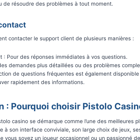
ou de résoudre des problèmes à tout moment.
contact
nt contacter le support client de plusieurs manières :
ct : Pour des réponses immédiates à vos questions.
 des demandes plus détaillées ou des problèmes comple
ction de questions fréquentes est également disponible 
uver rapidement des informations.
 : Pourquoi choisir Pistolo Casin
istolo casino se démarque comme l’une des meilleures p
e à son interface conviviale, son large choix de jeux, se
ue vous soyez un joueur occasionnel ou un passionné de