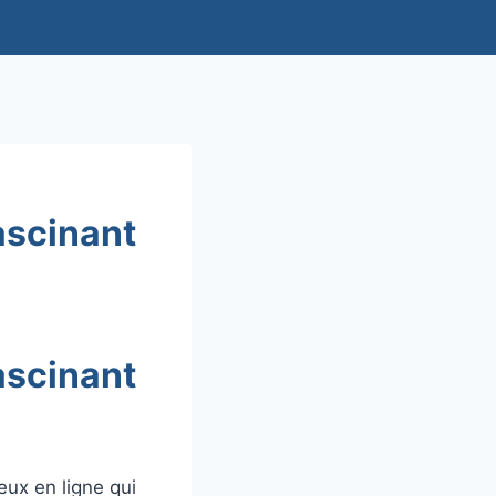
ascinant
ascinant
eux en ligne qui