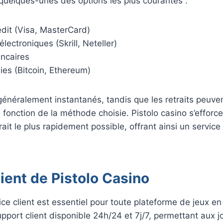
ci quelques-unes des options les plus courantes :
dit (Visa, MasterCard)
électroniques (Skrill, Neteller)
ncaires
es (Bitcoin, Ethereum)
énéralement instantanés, tandis que les retraits peuve
fonction de la méthode choisie. Pistolo casino s’efforce 
it le plus rapidement possible, offrant ainsi un service
ient de Pistolo Casino
ce client est essentiel pour toute plateforme de jeux en 
upport client disponible 24h/24 et 7j/7, permettant aux 