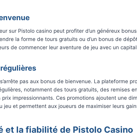
ienvenue
ur sur Pistolo casino peut profiter d’un généreux bonu
endre la forme de tours gratuits ou d’un bonus de dépô
teurs de commencer leur aventure de jeu avec un capita
régulières
e s’arrête pas aux bonus de bienvenue. La plateforme p
gulières, notamment des tours gratuits, des remises en
s prix impressionnants. Ces promotions ajoutent une di
 jeu et permettent aux joueurs de maximiser leurs gain
 et la fiabilité de Pistolo Casino