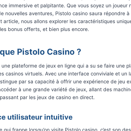
nce immersive et palpitante. Que vous soyez un joueur 
e nouvelles aventures, Pistolo casino saura répondre à
 article, nous allons explorer les caractéristiques uniqu
les bonus offerts, et bien plus encore.
que Pistolo Casino ?
t une plateforme de jeux en ligne qui a su se faire une p
 casinos virtuels. Avec une interface conviviale et un l
distingue par sa capacité à offrir une expérience de jeu e
accéder à une grande variété de jeux, allant des machi
 passant par les jeux de casino en direct.
e utilisateur intuitive
 qui frappe lorsqu’on visite Pistolo casino, c’est son d