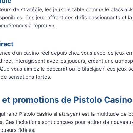
able
eurs de stratégie, les jeux de table comme le blackjack, 
sponibles. Ces jeux offrent des défis passionnants et la 
ompétences à l’épreuve.
irect
ience d’un casino réel depuis chez vous avec les jeux en 
direct interagissent avec les joueurs, créant une atmos
Que vous aimiez le baccarat ou le blackjack, ces jeux s
 de sensations fortes.
 et promotions de Pistolo Casino
ui rend Pistolo casino si attrayant est la multitude de 
s. Ces incitations sont conçues pour attirer de nouveaux
oueurs fidèles.