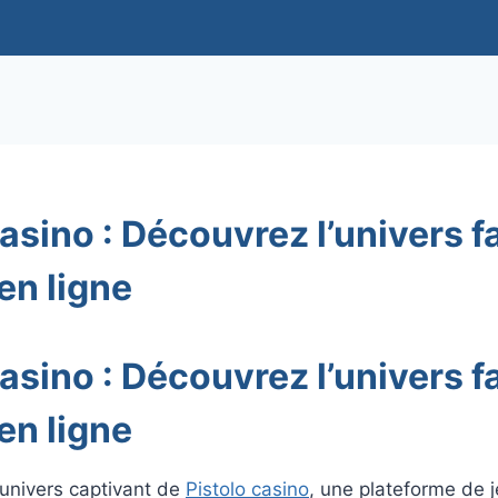
asino : Découvrez l’univers f
en ligne
asino : Découvrez l’univers f
en ligne
’univers captivant de
Pistolo casino
, une plateforme de j