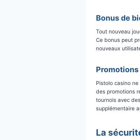
Bonus de b
Tout nouveau joue
Ce bonus peut pr
nouveaux utilisa
Promotions 
Pistolo casino n
des promotions ré
tournois avec de
supplémentaire au
La sécurité