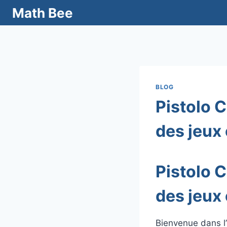
Skip
Math Bee
to
content
BLOG
Pistolo C
des jeux 
Pistolo C
des jeux 
Bienvenue dans l