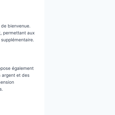
s de bienvenue.
t, permettant aux
l supplémentaire.
ropose également
 argent et des
mension
s.