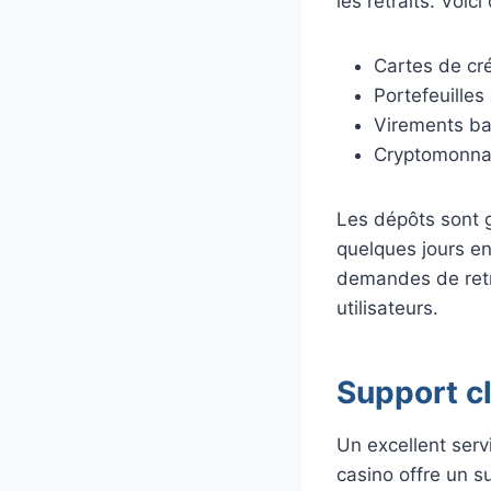
les retraits. Voi
Cartes de cré
Portefeuilles 
Virements ba
Cryptomonnai
Les dépôts sont g
quelques jours en 
demandes de retra
utilisateurs.
Support cl
Un excellent servi
casino offre un s