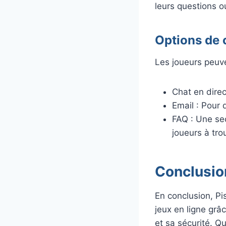
leurs questions 
Options de 
Les joueurs peuve
Chat en dire
Email : Pour
FAQ : Une se
joueurs à tro
Conclusion
En conclusion, P
jeux en ligne grâc
et sa sécurité. Q