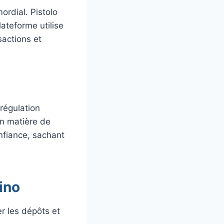
mordial. Pistolo
ateforme utilise
sactions et
 régulation
en matière de
nfiance, sachant
ino
r les dépôts et