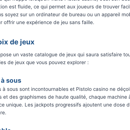
ation est fluide, ce qui permet aux joueurs de trouver fac
s soyez sur un ordinateur de bureau ou un appareil mob
 offrir une expérience de jeu sans faille.
oix de jeux
opose un vaste catalogue de jeux qui saura satisfaire tou
es de jeux que vous pouvez explorer :
 à sous
 à sous sont incontournables et Pistolo casino ne déçoi
s et des graphismes de haute qualité, chaque machine 
e unique. Les jackpots progressifs ajoutent une dose d’
re.