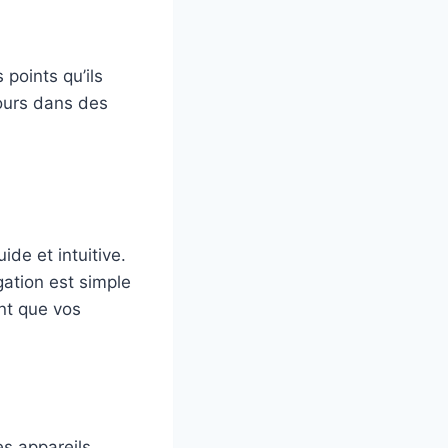
points qu’ils
ours dans des
ide et intuitive.
gation est simple
ant que vos
es appareils