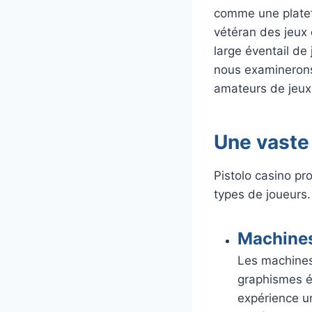
comme une platef
vétéran des jeux 
large éventail de 
nous examinerons 
amateurs de jeux 
Une vaste 
Pistolo casino pr
types de joueurs.
Machines
Les machines 
graphismes é
expérience un