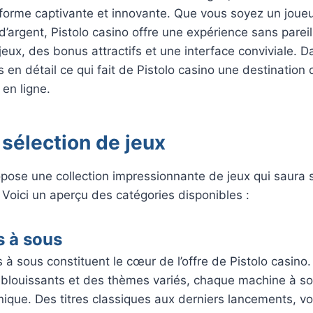
orme captivante et innovante. Que vous soyez un joueu
d’argent, Pistolo casino offre une expérience sans parei
jeux, des bonus attractifs et une interface conviviale. Da
en détail ce qui fait de Pistolo casino une destination 
en ligne.
sélection de jeux
opose une collection impressionnante de jeux qui saura s
 Voici un aperçu des catégories disponibles :
 à sous
à sous constituent le cœur de l’offre de Pistolo casino
blouissants et des thèmes variés, chaque machine à s
ique. Des titres classiques aux derniers lancements, v