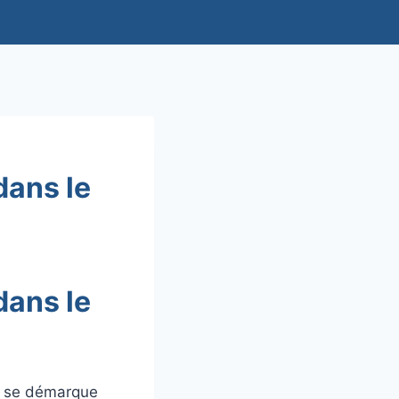
dans le
dans le
se démarque