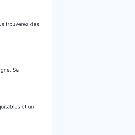
us trouverez des
ligne. Sa
quitables et un