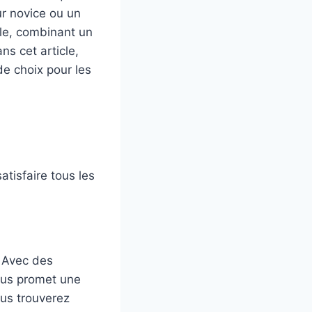
r novice ou un
lle, combinant un
ns cet article,
de choix pour les
atisfaire tous les
. Avec des
ous promet une
ous trouverez