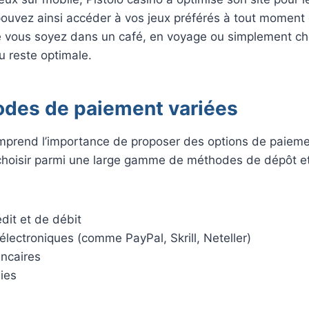
ouvez ainsi accéder à vos jeux préférés à tout moment 
e vous soyez dans un café, en voyage ou simplement ch
u reste optimale.
des de paiement variées
mprend l’importance de proposer des options de paiemen
choisir parmi une large gamme de méthodes de dépôt et 
dit et de débit
 électroniques (comme PayPal, Skrill, Neteller)
ncaires
ies