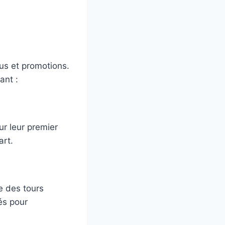
nus et promotions.
ant :
r leur premier
art.
ue des tours
és pour