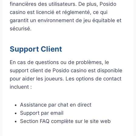
financières des utilisateurs. De plus, Posido
casino est licencié et réglementé, ce qui
garantit un environnement de jeu équitable et
sécurisé.
Support Client
En cas de questions ou de problèmes, le
support client de Posido casino est disponible
pour aider les joueurs. Les options de contact
incluent :
Assistance par chat en direct
Support par email
Section FAQ complète sur le site web