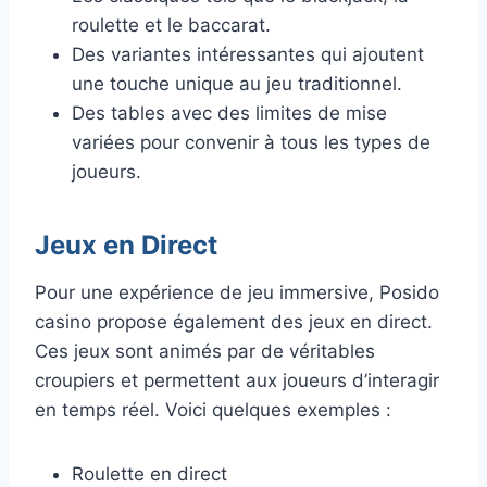
roulette et le baccarat.
Des variantes intéressantes qui ajoutent
une touche unique au jeu traditionnel.
Des tables avec des limites de mise
variées pour convenir à tous les types de
joueurs.
Jeux en Direct
Pour une expérience de jeu immersive, Posido
casino propose également des jeux en direct.
Ces jeux sont animés par de véritables
croupiers et permettent aux joueurs d’interagir
en temps réel. Voici quelques exemples :
Roulette en direct