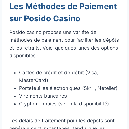
Les Méthodes de Paiement
sur Posido Casino
Posido casino propose une variété de
méthodes de paiement pour faciliter les dépôts
et les retraits. Voici quelques-unes des options
disponibles :
Cartes de crédit et de débit (Visa,
MasterCard)
Portefeuilles électroniques (Skrill, Neteller)
Virements bancaires
Cryptomonnaies (selon la disponibilité)
Les délais de traitement pour les dépôts sont
généralement instantanés, tandis que les