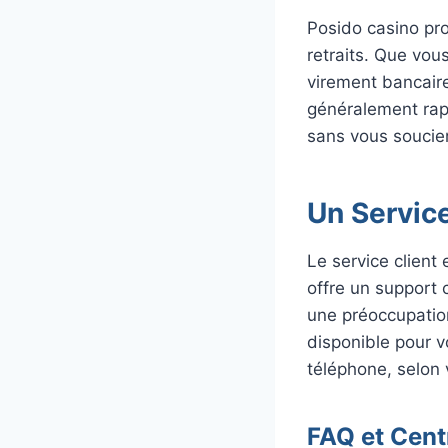
Posido casino pro
retraits. Que vous
virement bancair
généralement rapi
sans vous soucier
Un Service
Le service client 
offre un support 
une préoccupation
disponible pour v
téléphone, selon 
FAQ et Cent