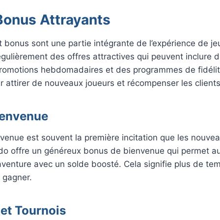
Bonus Attrayants
 bonus sont une partie intégrante de l’expérience de je
gulièrement des offres attractives qui peuvent inclure
romotions hebdomadaires et des programmes de fidélité
 attirer de nouveaux joueurs et récompenser les clients
ienvenue
venue est souvent la première incitation que les nouve
ido offre un généreux bonus de bienvenue qui permet a
enture avec un solde boosté. Cela signifie plus de tem
 gagner.
et Tournois