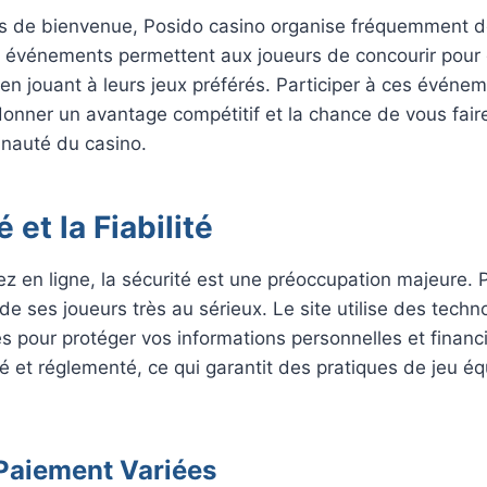
s de bienvenue, Posido casino organise fréquemment d
s événements permettent aux joueurs de concourir pour 
 en jouant à leurs jeux préférés. Participer à ces événe
onner un avantage compétitif et la chance de vous fair
nauté du casino.
 et la Fiabilité
z en ligne, la sécurité est une préoccupation majeure. 
 de ses joueurs très au sérieux. Le site utilise des techn
 pour protéger vos informations personnelles et financi
ié et réglementé, ce qui garantit des pratiques de jeu éq
Paiement Variées