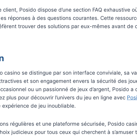
e client, Posido dispose d’une section FAQ exhaustive où
es réponses à des questions courantes. Cette ressource
réfèrent trouver des solutions par eux-mêmes avant de c
n
 casino se distingue par son interface conviviale, sa va
attractives et son engagement envers la sécurité des jo
ccasionnel ou un passionné de jeux d’argent, Posido a 
ez plus pour découvrir l’univers du jeu en ligne avec
Pos
expérience de jeu inoubliable.
ns régulières et une plateforme sécurisée, Posido casi
oix judicieux pour tous ceux qui cherchent à s’amuser t