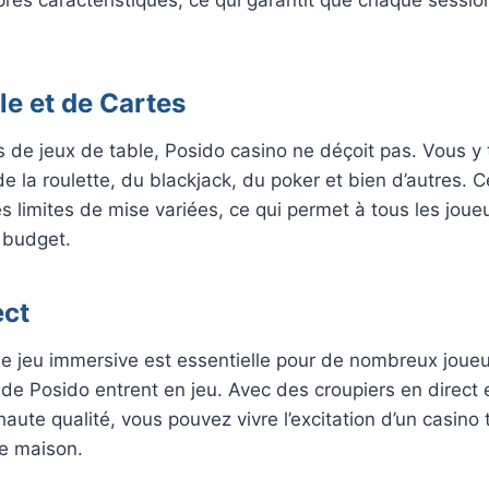
le et de Cartes
 de jeux de table, Posido casino ne déçoit pas. Vous y
de la roulette, du blackjack, du poker et bien d’autres. C
 limites de mise variées, ce qui permet à tous les joueu
r budget.
ect
 jeu immersive est essentielle pour de nombreux joueurs
t de Posido entrent en jeu. Avec des croupiers en direct 
aute qualité, vous pouvez vivre l’excitation d’un casino 
re maison.