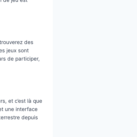
 trouverez des
es jeux sont
rs de participer,
, et c’est là que
et une interface
terrestre depuis