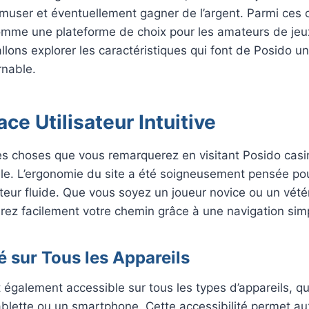
amuser et éventuellement gagner de l’argent. Parmi ces 
me une plateforme de choix pour les amateurs de jeux
allons explorer les caractéristiques qui font de Posido u
rnable.
ace Utilisateur Intuitive
s choses que vous remarquerez en visitant Posido casi
ale. L’ergonomie du site a été soigneusement pensée pou
ateur fluide. Que vous soyez un joueur novice ou un vété
erez facilement votre chemin grâce à une navigation simpl
é sur Tous les Appareils
 également accessible sur tous les types d’appareils, qu
ablette ou un smartphone. Cette accessibilité permet au