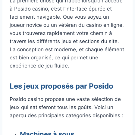
La première chose qui frappe lorsqu’on accède
à Posido casino, c’est l’interface épurée et
facilement navigable. Que vous soyez un
joueur novice ou un vétéran du casino en ligne,
vous trouverez rapidement votre chemin à
travers les différents jeux et sections du site.
La conception est moderne, et chaque élément
est bien organisé, ce qui permet une
expérience de jeu fluide.
Les jeux proposés par Posido
Posido casino propose une vaste sélection de
jeux qui satisferont tous les goûts. Voici un
aperçu des principales catégories disponibles :
Machines à sous