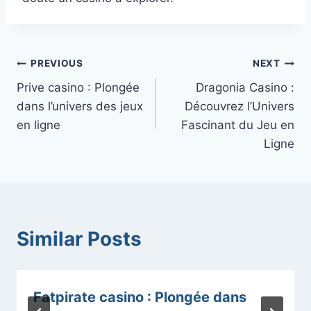
Post
PREVIOUS
NEXT
Prive casino : Plongée
Dragonia Casino :
navigation
dans l’univers des jeux
Découvrez l’Univers
en ligne
Fascinant du Jeu en
Ligne
Similar Posts
Fatpirate casino : Plongée dans