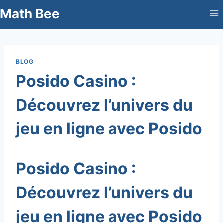
Skip
Math Bee
to
content
BLOG
Posido Casino :
Découvrez l’univers du
jeu en ligne avec Posido
Posido Casino :
Découvrez l’univers du
jeu en ligne avec Posido