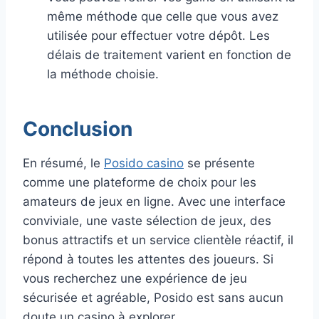
même méthode que celle que vous avez
utilisée pour effectuer votre dépôt. Les
délais de traitement varient en fonction de
la méthode choisie.
Conclusion
En résumé, le
Posido casino
se présente
comme une plateforme de choix pour les
amateurs de jeux en ligne. Avec une interface
conviviale, une vaste sélection de jeux, des
bonus attractifs et un service clientèle réactif, il
répond à toutes les attentes des joueurs. Si
vous recherchez une expérience de jeu
sécurisée et agréable, Posido est sans aucun
doute un casino à explorer.