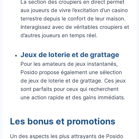
La section des croupiers en direct permet
aux joueurs de vivre l’excitation d’un casino
terrestre depuis le confort de leur maison.
Interagissez avec de véritables croupiers et
d’autres joueurs en temps réel.
Jeux de loterie et de grattage
Pour les amateurs de jeux instantanés,
Posido propose également une sélection
de jeux de loterie et de grattage. Ces jeux
sont parfaits pour ceux qui recherchent
une action rapide et des gains immédiats.
Les bonus et promotions
Un des aspects les plus attrayants de Posido