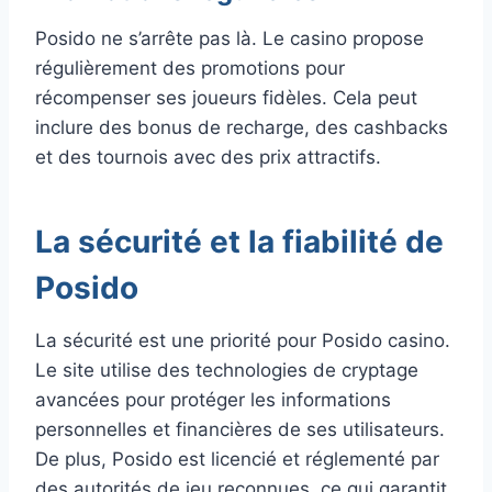
Posido ne s’arrête pas là. Le casino propose
régulièrement des promotions pour
récompenser ses joueurs fidèles. Cela peut
inclure des bonus de recharge, des cashbacks
et des tournois avec des prix attractifs.
La sécurité et la fiabilité de
Posido
La sécurité est une priorité pour Posido casino.
Le site utilise des technologies de cryptage
avancées pour protéger les informations
personnelles et financières de ses utilisateurs.
De plus, Posido est licencié et réglementé par
des autorités de jeu reconnues, ce qui garantit