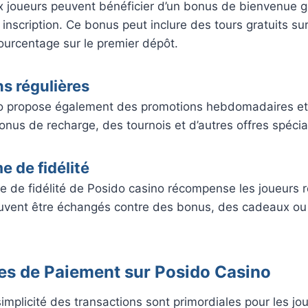
 joueurs peuvent bénéficier d’un bonus de bienvenue g
 inscription. Ce bonus peut inclure des tours gratuits su
ourcentage sur le premier dépôt.
s régulières
o propose également des promotions hebdomadaires et
onus de recharge, des tournois et d’autres offres spécia
 de fidélité
 de fidélité de Posido casino récompense les joueurs r
euvent être échangés contre des bonus, des cadeaux ou
s de Paiement sur Posido Casino
simplicité des transactions sont primordiales pour les jo