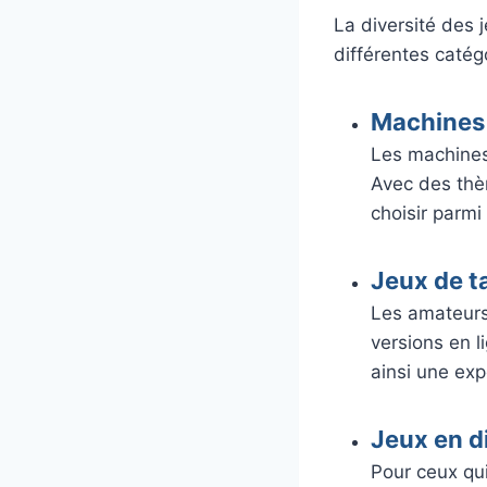
La diversité des 
différentes catég
Machines
Les machines 
Avec des thè
choisir parmi
Jeux de t
Les amateurs
versions en l
ainsi une exp
Jeux en d
Pour ceux qui