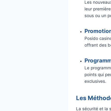
Les nouveaux
leur première
sous ou un p
Promotion
Posido casin
offrant des b
Programme
Le programme
points qui p
exclusives.
Les Méthode
La sécurité et la 