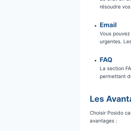
résoudre vos
Email
Vous pouvez 
urgentes. Le
FAQ
La section FA
permettant d
Les Avant
Choisir Posido ca
avantages :