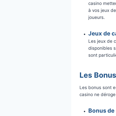
casino metten
à vos jeux de
joueurs.
Jeux de c
Les jeux de c
disponibles s
sont particul
Les Bonus
Les bonus sont es
casino ne déroge 
Bonus de