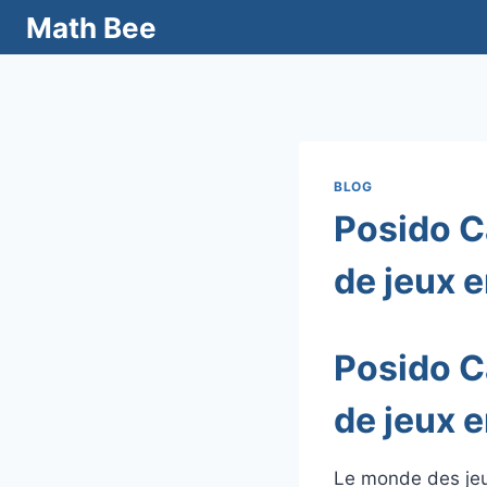
Skip
Math Bee
to
content
BLOG
Posido C
de jeux e
Posido C
de jeux e
Le monde des jeu