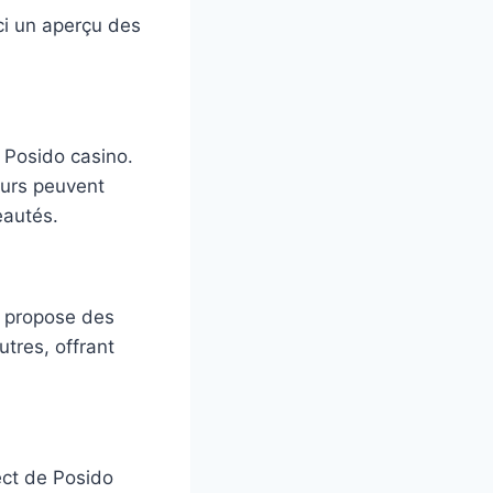
ici un aperçu des
 Posido casino.
eurs peuvent
eautés.
o propose des
utres, offrant
ect de Posido