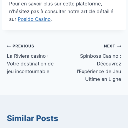
Pour en savoir plus sur cette plateforme,
n’hésitez pas à consulter notre article détaillé
sur
Posido Casino
.
Post
PREVIOUS
NEXT
La Riviera casino :
Spinboss Casino :
navigation
Votre destination de
Découvrez
jeu incontournable
l’Expérience de Jeu
Ultime en Ligne
Similar Posts