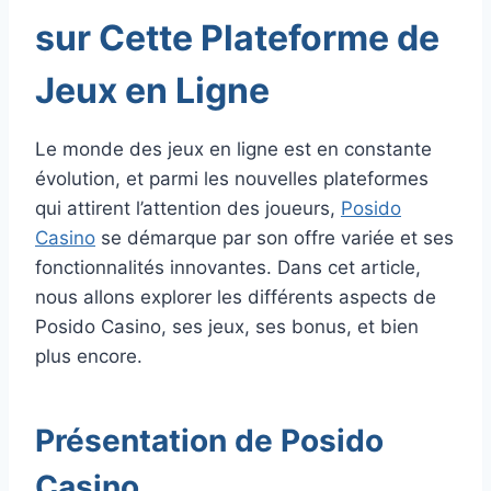
sur Cette Plateforme de
Jeux en Ligne
Le monde des jeux en ligne est en constante
évolution, et parmi les nouvelles plateformes
qui attirent l’attention des joueurs,
Posido
Casino
se démarque par son offre variée et ses
fonctionnalités innovantes. Dans cet article,
nous allons explorer les différents aspects de
Posido Casino, ses jeux, ses bonus, et bien
plus encore.
Présentation de Posido
Casino