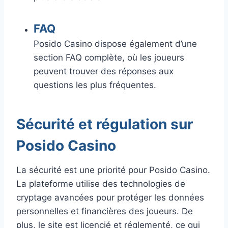
FAQ
Posido Casino dispose également d’une
section FAQ complète, où les joueurs
peuvent trouver des réponses aux
questions les plus fréquentes.
Sécurité et régulation sur
Posido Casino
La sécurité est une priorité pour Posido Casino.
La plateforme utilise des technologies de
cryptage avancées pour protéger les données
personnelles et financières des joueurs. De
plus, le site est licencié et réglementé, ce qui