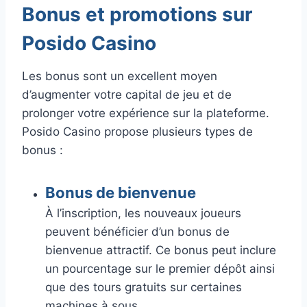
Bonus et promotions sur
Posido Casino
Les bonus sont un excellent moyen
d’augmenter votre capital de jeu et de
prolonger votre expérience sur la plateforme.
Posido Casino propose plusieurs types de
bonus :
Bonus de bienvenue
À l’inscription, les nouveaux joueurs
peuvent bénéficier d’un bonus de
bienvenue attractif. Ce bonus peut inclure
un pourcentage sur le premier dépôt ainsi
que des tours gratuits sur certaines
machines à sous.