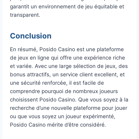
garantit un environnement de jeu équitable et
transparent.
Conclusion
En résumé, Posido Casino est une plateforme
de jeux en ligne qui offre une expérience riche
et variée. Avec une large sélection de jeux, des
bonus attractifs, un service client excellent, et
une sécurité renforcée, il est facile de
comprendre pourquoi de nombreux joueurs
choisissent Posido Casino. Que vous soyez à la
recherche d’une nouvelle plateforme pour jouer
ou que vous soyez un joueur expérimenté,
Posido Casino mérite d’être considéré.