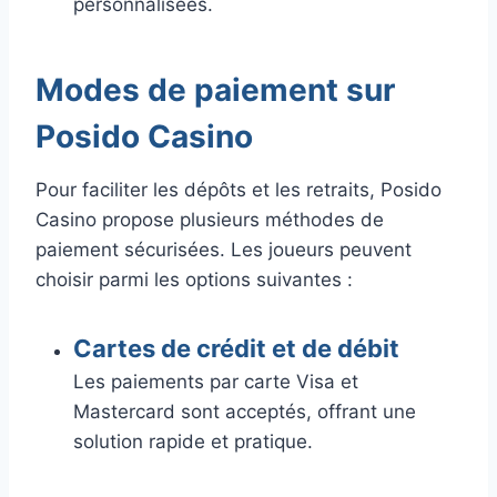
personnalisées.
Modes de paiement sur
Posido Casino
Pour faciliter les dépôts et les retraits, Posido
Casino propose plusieurs méthodes de
paiement sécurisées. Les joueurs peuvent
choisir parmi les options suivantes :
Cartes de crédit et de débit
Les paiements par carte Visa et
Mastercard sont acceptés, offrant une
solution rapide et pratique.