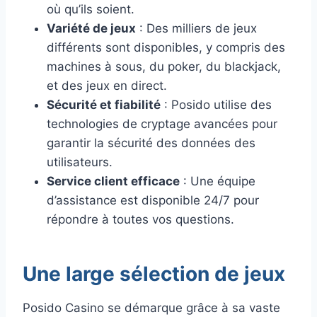
où qu’ils soient.
Variété de jeux
: Des milliers de jeux
différents sont disponibles, y compris des
machines à sous, du poker, du blackjack,
et des jeux en direct.
Sécurité et fiabilité
: Posido utilise des
technologies de cryptage avancées pour
garantir la sécurité des données des
utilisateurs.
Service client efficace
: Une équipe
d’assistance est disponible 24/7 pour
répondre à toutes vos questions.
Une large sélection de jeux
Posido Casino se démarque grâce à sa vaste