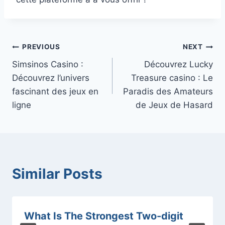
Post
PREVIOUS
NEXT
Simsinos Casino :
Découvrez Lucky
navigation
Découvrez l’univers
Treasure casino : Le
fascinant des jeux en
Paradis des Amateurs
ligne
de Jeux de Hasard
Similar Posts
What Is The Strongest Two-digit