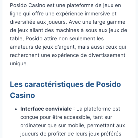
Posido Casino est une plateforme de jeux en
ligne qui offre une expérience immersive et
diversifiée aux joueurs. Avec une large gamme
de jeux allant des machines à sous aux jeux de
table, Posido attire non seulement les
amateurs de jeux d’argent, mais aussi ceux qui
recherchent une expérience de divertissement
unique.
Les caractéristiques de Posido
Casino
Interface conviviale
: La plateforme est
conçue pour être accessible, tant sur
ordinateur que sur mobile, permettant aux
joueurs de profiter de leurs jeux préférés