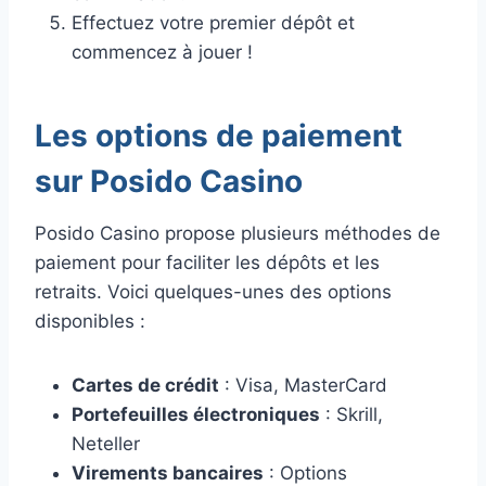
Effectuez votre premier dépôt et
commencez à jouer !
Les options de paiement
sur Posido Casino
Posido Casino propose plusieurs méthodes de
paiement pour faciliter les dépôts et les
retraits. Voici quelques-unes des options
disponibles :
Cartes de crédit
: Visa, MasterCard
Portefeuilles électroniques
: Skrill,
Neteller
Virements bancaires
: Options