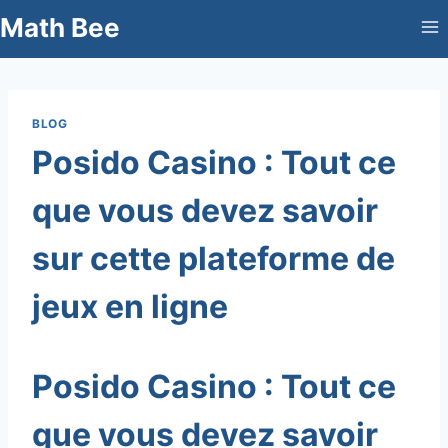
Skip
Math Bee
to
content
BLOG
Posido Casino : Tout ce
que vous devez savoir
sur cette plateforme de
jeux en ligne
Posido Casino : Tout ce
que vous devez savoir