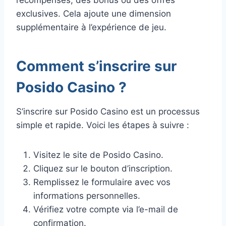
exclusives. Cela ajoute une dimension
supplémentaire à l’expérience de jeu.
Comment s’inscrire sur
Posido Casino ?
S’inscrire sur Posido Casino est un processus
simple et rapide. Voici les étapes à suivre :
Visitez le site de Posido Casino.
Cliquez sur le bouton d’inscription.
Remplissez le formulaire avec vos
informations personnelles.
Vérifiez votre compte via l’e-mail de
confirmation.