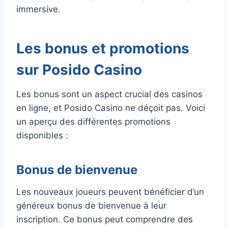
immersive.
Les bonus et promotions
sur Posido Casino
Les bonus sont un aspect crucial des casinos
en ligne, et Posido Casino ne déçoit pas. Voici
un aperçu des différentes promotions
disponibles :
Bonus de bienvenue
Les nouveaux joueurs peuvent bénéficier d’un
généreux bonus de bienvenue à leur
inscription. Ce bonus peut comprendre des