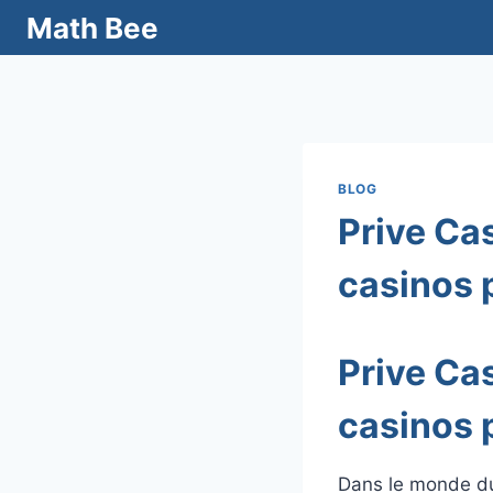
Skip
Math Bee
to
content
BLOG
Prive Cas
casinos p
Prive Cas
casinos p
Dans le monde du 