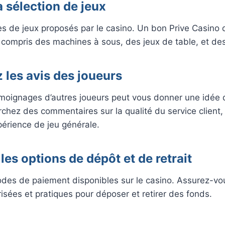
a sélection de jeux
s de jeux proposés par le casino. Un bon Prive Casino de
y compris des machines à sous, des jeux de table, et des
 les avis des joueurs
témoignages d’autres joueurs peut vous donner une idée 
chez des commentaires sur la qualité du service client, 
périence de jeu générale.
les options de dépôt et de retrait
odes de paiement disponibles sur le casino. Assurez-vou
isées et pratiques pour déposer et retirer des fonds.