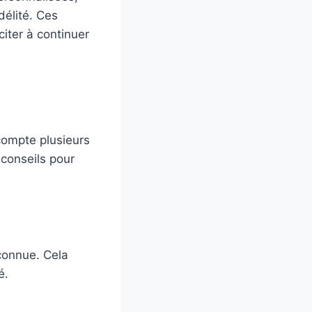
délité. Ces
iter à continuer
compte plusieurs
 conseils pour
econnue. Cela
é.