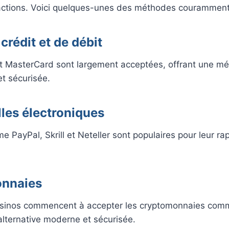
ansactions. Voici quelques-unes des méthodes courammen
 crédit et de débit
et MasterCard sont largement acceptées, offrant une m
t sécurisée.
lles électroniques
 PayPal, Skrill et Neteller sont populaires pour leur rapi
onnaies
asinos commencent à accepter les cryptomonnaies comme
 alternative moderne et sécurisée.