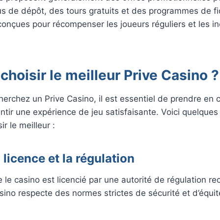
s de dépôt, des tours gratuits et des programmes de fi
onçues pour récompenser les joueurs réguliers et les inc
oisir le meilleur Prive Casino ?
erchez un Prive Casino, il est essentiel de prendre en 
antir une expérience de jeu satisfaisante. Voici quelques
ir le meilleur :
a licence et la régulation
le casino est licencié par une autorité de régulation r
asino respecte des normes strictes de sécurité et d’équit