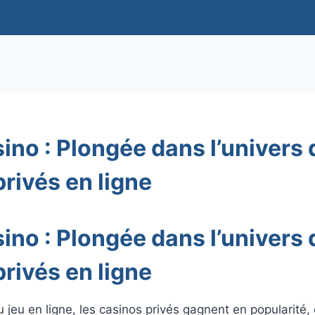
ino : Plongée dans l’univers
rivés en ligne
ino : Plongée dans l’univers
rivés en ligne
jeu en ligne, les casinos privés gagnent en popularité, 