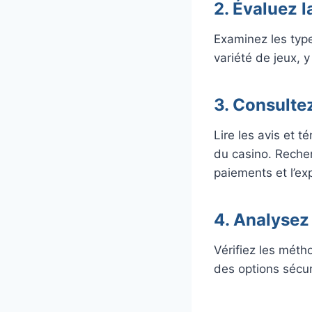
2. Évaluez l
Examinez les type
variété de jeux, 
3. Consultez
Lire les avis et 
du casino. Recher
paiements et l’ex
4. Analysez 
Vérifiez les méth
des options sécur