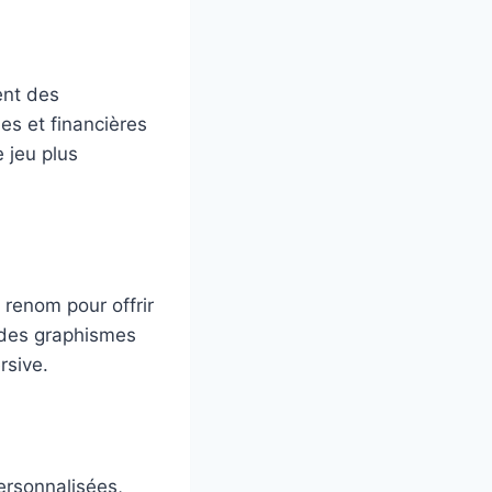
ent des
es et financières
 jeu plus
renom pour offrir
à des graphismes
rsive.
ersonnalisées,