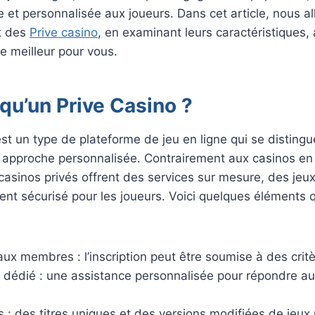
 et personnalisée aux joueurs. Dans cet article, nous al
nt des
Prive casino
, en examinant leurs caractéristiques,
e meilleur pour vous.
qu’un Prive Casino ?
st un type de plateforme de jeu en ligne qui se distingu
n approche personnalisée. Contrairement aux casinos en 
s casinos privés offrent des services sur mesure, des jeu
nt sécurisé pour les joueurs. Voici quelques éléments q
aux membres : l’inscription peut être soumise à des crit
nt dédié : une assistance personnalisée pour répondre a
s : des titres uniques et des versions modifiées de jeux 