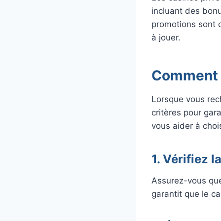
incluant des bonu
promotions sont c
à jouer.
Comment ch
Lorsque vous rech
critères pour gar
vous aider à chois
1. Vérifiez l
Assurez-vous que 
garantit que le c