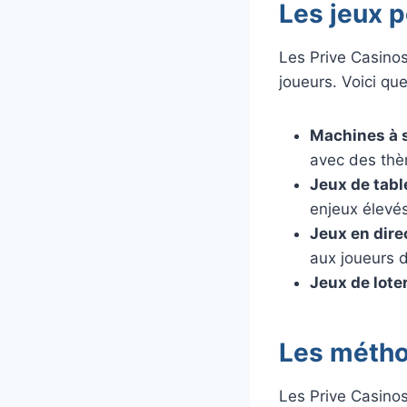
Les jeux p
Les Prive Casinos
joueurs. Voici qu
Machines à 
avec des thè
Jeux de tabl
enjeux élevés
Jeux en dire
aux joueurs d
Jeux de lote
Les métho
Les Prive Casino