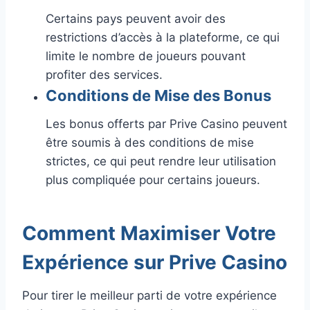
Certains pays peuvent avoir des
restrictions d’accès à la plateforme, ce qui
limite le nombre de joueurs pouvant
profiter des services.
Conditions de Mise des Bonus
Les bonus offerts par Prive Casino peuvent
être soumis à des conditions de mise
strictes, ce qui peut rendre leur utilisation
plus compliquée pour certains joueurs.
Comment Maximiser Votre
Expérience sur Prive Casino
Pour tirer le meilleur parti de votre expérience