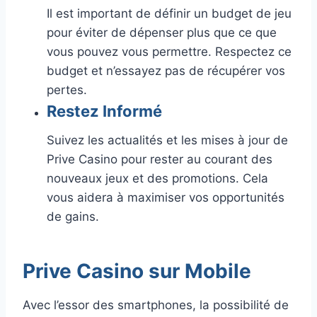
Il est important de définir un budget de jeu
pour éviter de dépenser plus que ce que
vous pouvez vous permettre. Respectez ce
budget et n’essayez pas de récupérer vos
pertes.
Restez Informé
Suivez les actualités et les mises à jour de
Prive Casino pour rester au courant des
nouveaux jeux et des promotions. Cela
vous aidera à maximiser vos opportunités
de gains.
Prive Casino sur Mobile
Avec l’essor des smartphones, la possibilité de