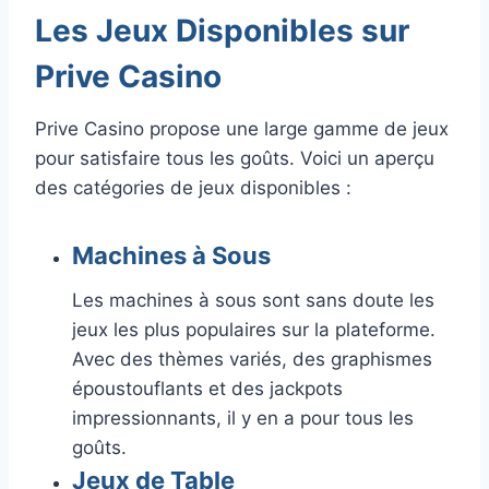
Les Jeux Disponibles sur
Prive Casino
Prive Casino propose une large gamme de jeux
pour satisfaire tous les goûts. Voici un aperçu
des catégories de jeux disponibles :
Machines à Sous
Les machines à sous sont sans doute les
jeux les plus populaires sur la plateforme.
Avec des thèmes variés, des graphismes
époustouflants et des jackpots
impressionnants, il y en a pour tous les
goûts.
Jeux de Table