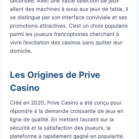
sécurisée. Avec une vaste sélection de jeux
allant des machines à sous aux jeux de table, il
se distingue par son interface conviviale et ses
promotions attractives. C’est un choix populaire
parmi les joueurs francophones cherchant à
vivre l’excitation des casinos sans quitter leur
domicile.
Les Origines de Prive
Casino
Créé en 2020, Prive Casino a été conçu pour
répondre à la demande croissante de jeux en
ligne de qualité. En mettant l’accent sur la
sécurité et la satisfaction des joueurs, la
plateforme a rapidement gagné en popularité.