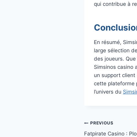
qui contribue à r
Conclusio
En résumé, Simsin
large sélection d
des joueurs. Que 
Simsinos casino a
un support client
cette plateforme 
l’univers du
Simsi
Post
PREVIOUS
Fatpirate Casino : Pl