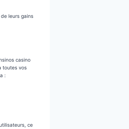
 de leurs gains
imsinos casino
à toutes vos
a :
utilisateurs, ce