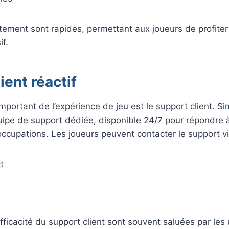
itement sont rapides, permettant aux joueurs de profiter
if.
ient réactif
mportant de l’expérience de jeu est le support client. S
uipe de support dédiée, disponible 24/7 pour répondre 
ccupations. Les joueurs peuvent contacter le support vi
t
’efficacité du support client sont souvent saluées par les 