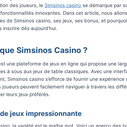
ention des joueurs, le
Simsinos casino
se démarque par so
 fonctionnalités innovantes. Dans cet article, nous allons
tes de Simsinos casino, ses jeux, ses bonus, et pourquo
 inscrire dès aujourd’hui.
 que Simsinos Casino ?
est une plateforme de jeux en ligne qui propose une la
es à sous aux jeux de table classiques. Avec une interfa
nt, Simsinos casino s’efforce de fournir une expérience u
s joueurs peuvent facilement naviguer à travers les diff
er leurs jeux préférés.
 de jeux impressionnante
ino, la variété est le maître mot. Voici un aperçu des t