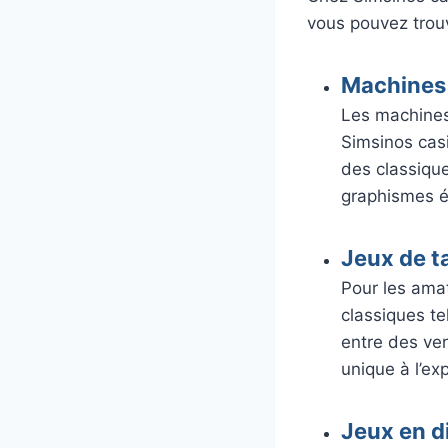
vous pouvez trouv
Machines
Les machines 
Simsinos casi
des classiqu
graphismes é
Jeux de t
Pour les ama
classiques te
entre des ver
unique à l’ex
Jeux en d