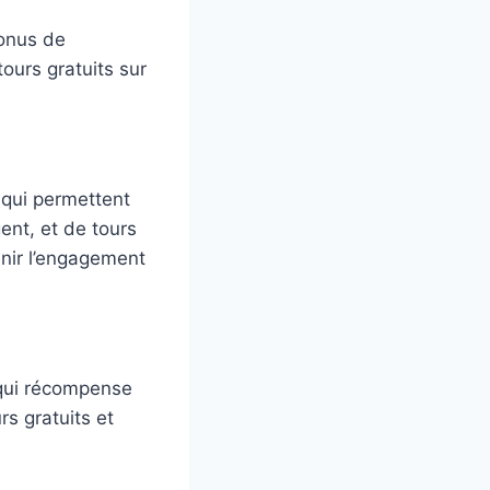
bonus de
ours gratuits sur
qui permettent
ent, et de tours
enir l’engagement
 qui récompense
s gratuits et