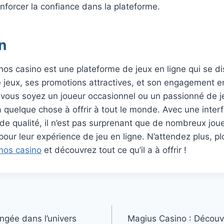
enforcer la confiance dans la plateforme.
n
os casino est une plateforme de jeux en ligne qui se di
e jeux, ses promotions attractives, et son engagement en
vous soyez un joueur occasionnel ou un passionné de je
 quelque chose à offrir à tout le monde. Avec une interf
 de qualité, il n’est pas surprenant que de nombreux jou
pour leur expérience de jeu en ligne. N’attendez plus, 
nos casino
et découvrez tout ce qu’il a à offrir !
ongée dans l’univers
Magius Casino : Découvr