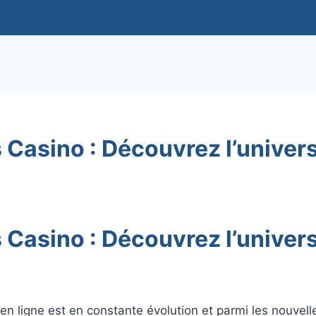
 Casino : Découvrez l’univers
 Casino : Découvrez l’univers
n ligne est en constante évolution et parmi les nouvell