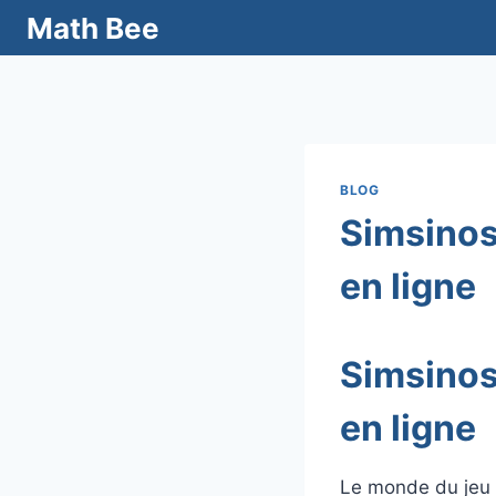
Skip
Math Bee
to
content
BLOG
Simsinos
en ligne
Simsinos
en ligne
Le monde du jeu e