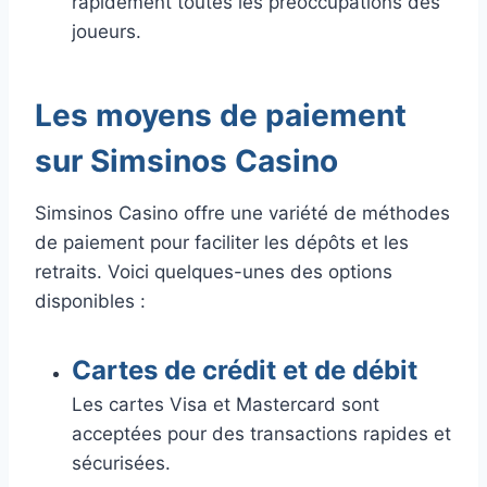
rapidement toutes les préoccupations des
joueurs.
Les moyens de paiement
sur Simsinos Casino
Simsinos Casino offre une variété de méthodes
de paiement pour faciliter les dépôts et les
retraits. Voici quelques-unes des options
disponibles :
Cartes de crédit et de débit
Les cartes Visa et Mastercard sont
acceptées pour des transactions rapides et
sécurisées.