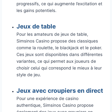
progressifs, ce qui augmente l’excitation et
les gains potentiels.
Jeux de table
Pour les amateurs de jeux de table,
Simsinos Casino propose des classiques
comme la roulette, le blackjack et le poker.
Ces jeux sont disponibles dans différentes
variantes, ce qui permet aux joueurs de
choisir celui qui correspond le mieux à leur
style de jeu.
Jeux avec croupiers en direct
Pour une expérience de casino
authentique, Simsinos Casino propose
également des jeux avec croupiers en