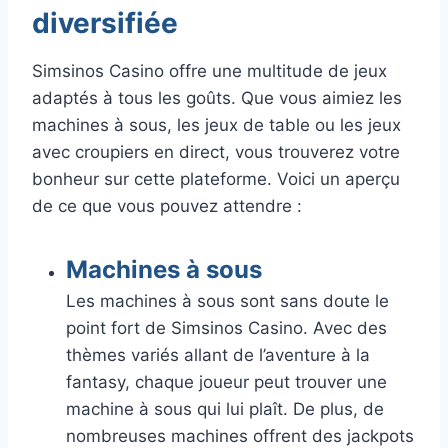
diversifiée
Simsinos Casino offre une multitude de jeux
adaptés à tous les goûts. Que vous aimiez les
machines à sous, les jeux de table ou les jeux
avec croupiers en direct, vous trouverez votre
bonheur sur cette plateforme. Voici un aperçu
de ce que vous pouvez attendre :
Machines à sous
Les machines à sous sont sans doute le
point fort de Simsinos Casino. Avec des
thèmes variés allant de l’aventure à la
fantasy, chaque joueur peut trouver une
machine à sous qui lui plaît. De plus, de
nombreuses machines offrent des jackpots