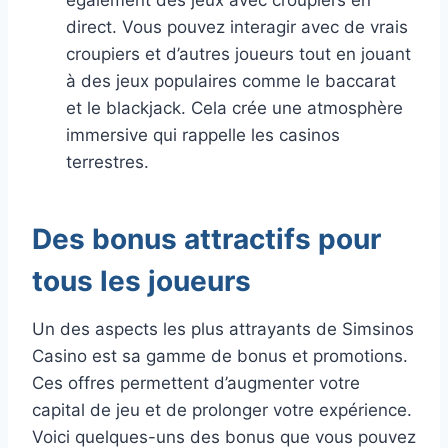
direct. Vous pouvez interagir avec de vrais
croupiers et d’autres joueurs tout en jouant
à des jeux populaires comme le baccarat
et le blackjack. Cela crée une atmosphère
immersive qui rappelle les casinos
terrestres.
Des bonus attractifs pour
tous les joueurs
Un des aspects les plus attrayants de Simsinos
Casino est sa gamme de bonus et promotions.
Ces offres permettent d’augmenter votre
capital de jeu et de prolonger votre expérience.
Voici quelques-uns des bonus que vous pouvez