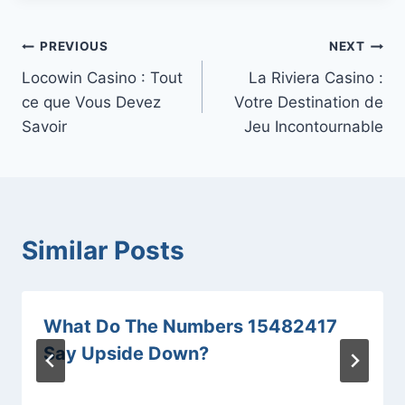
Post
PREVIOUS
NEXT
Locowin Casino : Tout
La Riviera Casino :
navigation
ce que Vous Devez
Votre Destination de
Savoir
Jeu Incontournable
Similar Posts
What Do The Numbers 15482417
Say Upside Down?