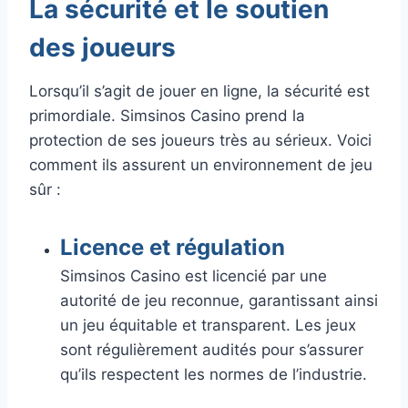
La sécurité et le soutien
des joueurs
Lorsqu’il s’agit de jouer en ligne, la sécurité est
primordiale. Simsinos Casino prend la
protection de ses joueurs très au sérieux. Voici
comment ils assurent un environnement de jeu
sûr :
Licence et régulation
Simsinos Casino est licencié par une
autorité de jeu reconnue, garantissant ainsi
un jeu équitable et transparent. Les jeux
sont régulièrement audités pour s’assurer
qu’ils respectent les normes de l’industrie.