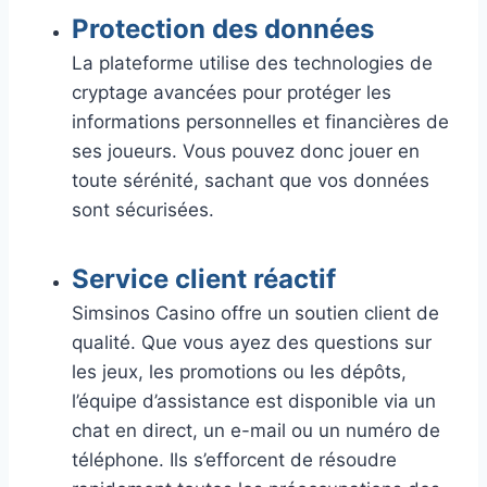
Protection des données
La plateforme utilise des technologies de
cryptage avancées pour protéger les
informations personnelles et financières de
ses joueurs. Vous pouvez donc jouer en
toute sérénité, sachant que vos données
sont sécurisées.
Service client réactif
Simsinos Casino offre un soutien client de
qualité. Que vous ayez des questions sur
les jeux, les promotions ou les dépôts,
l’équipe d’assistance est disponible via un
chat en direct, un e-mail ou un numéro de
téléphone. Ils s’efforcent de résoudre