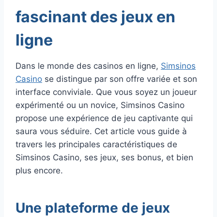
fascinant des jeux en
ligne
Dans le monde des casinos en ligne,
Simsinos
Casino
se distingue par son offre variée et son
interface conviviale. Que vous soyez un joueur
expérimenté ou un novice, Simsinos Casino
propose une expérience de jeu captivante qui
saura vous séduire. Cet article vous guide à
travers les principales caractéristiques de
Simsinos Casino, ses jeux, ses bonus, et bien
plus encore.
Une plateforme de jeux