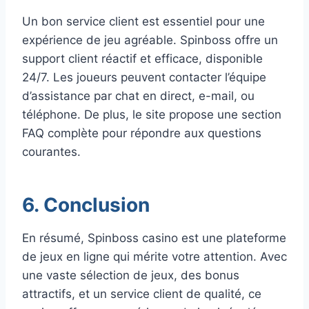
Un bon service client est essentiel pour une
expérience de jeu agréable. Spinboss offre un
support client réactif et efficace, disponible
24/7. Les joueurs peuvent contacter l’équipe
d’assistance par chat en direct, e-mail, ou
téléphone. De plus, le site propose une section
FAQ complète pour répondre aux questions
courantes.
6. Conclusion
En résumé, Spinboss casino est une plateforme
de jeux en ligne qui mérite votre attention. Avec
une vaste sélection de jeux, des bonus
attractifs, et un service client de qualité, ce