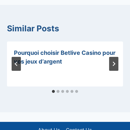
Similar Posts
Pourquoi choisir Betlive Casino pour
vos jeux d’argent
About Us
Contact Us