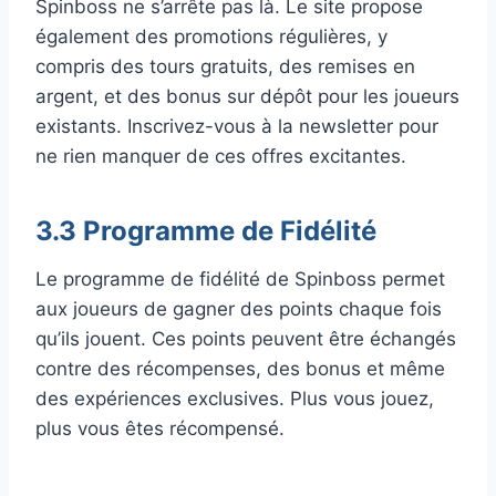
Spinboss ne s’arrête pas là. Le site propose
également des promotions régulières, y
compris des tours gratuits, des remises en
argent, et des bonus sur dépôt pour les joueurs
existants. Inscrivez-vous à la newsletter pour
ne rien manquer de ces offres excitantes.
3.3 Programme de Fidélité
Le programme de fidélité de Spinboss permet
aux joueurs de gagner des points chaque fois
qu’ils jouent. Ces points peuvent être échangés
contre des récompenses, des bonus et même
des expériences exclusives. Plus vous jouez,
plus vous êtes récompensé.