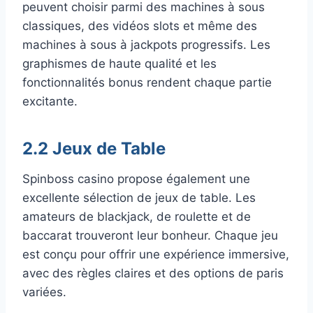
peuvent choisir parmi des machines à sous
classiques, des vidéos slots et même des
machines à sous à jackpots progressifs. Les
graphismes de haute qualité et les
fonctionnalités bonus rendent chaque partie
excitante.
2.2 Jeux de Table
Spinboss casino propose également une
excellente sélection de jeux de table. Les
amateurs de blackjack, de roulette et de
baccarat trouveront leur bonheur. Chaque jeu
est conçu pour offrir une expérience immersive,
avec des règles claires et des options de paris
variées.