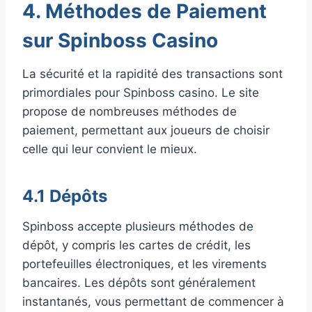
4. Méthodes de Paiement
sur Spinboss Casino
La sécurité et la rapidité des transactions sont
primordiales pour Spinboss casino. Le site
propose de nombreuses méthodes de
paiement, permettant aux joueurs de choisir
celle qui leur convient le mieux.
4.1 Dépôts
Spinboss accepte plusieurs méthodes de
dépôt, y compris les cartes de crédit, les
portefeuilles électroniques, et les virements
bancaires. Les dépôts sont généralement
instantanés, vous permettant de commencer à