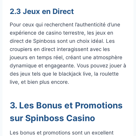
2.3 Jeux en Direct
Pour ceux qui recherchent l’authenticité d’une
expérience de casino terrestre, les jeux en
direct de Spinboss sont un choix idéal. Les
croupiers en direct interagissent avec les
joueurs en temps réel, créant une atmosphère
dynamique et engageante. Vous pouvez jouer à
des jeux tels que le blackjack live, la roulette
live, et bien plus encore.
3. Les Bonus et Promotions
sur Spinboss Casino
Les bonus et promotions sont un excellent