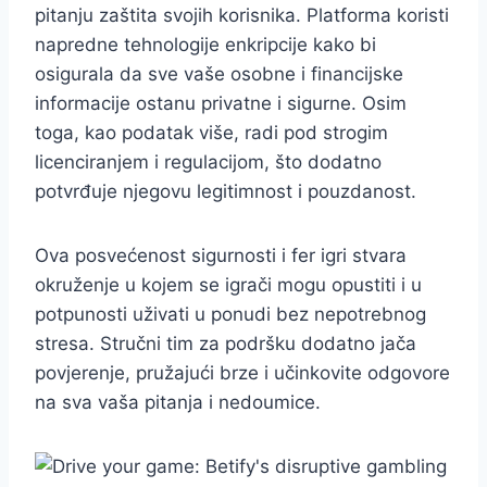
pitanju zaštita svojih korisnika. Platforma koristi
napredne tehnologije enkripcije kako bi
osigurala da sve vaše osobne i financijske
informacije ostanu privatne i sigurne. Osim
toga, kao podatak više, radi pod strogim
licenciranjem i regulacijom, što dodatno
potvrđuje njegovu legitimnost i pouzdanost.
Ova posvećenost sigurnosti i fer igri stvara
okruženje u kojem se igrači mogu opustiti i u
potpunosti uživati u ponudi bez nepotrebnog
stresa. Stručni tim za podršku dodatno jača
povjerenje, pružajući brze i učinkovite odgovore
na sva vaša pitanja i nedoumice.