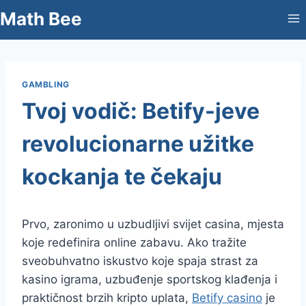
Skip
Math Bee
to
content
GAMBLING
Tvoj vodič: Betify-jeve
revolucionarne užitke
kockanja te čekaju
Prvo, zaronimo u uzbudljivi svijet casina, mjesta
koje redefinira online zabavu. Ako tražite
sveobuhvatno iskustvo koje spaja strast za
kasino igrama, uzbuđenje sportskog klađenja i
praktičnost brzih kripto uplata,
Betify casino
je