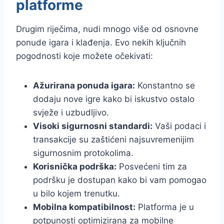
platforme
Drugim riječima, nudi mnogo više od osnovne
ponude igara i klađenja. Evo nekih ključnih
pogodnosti koje možete očekivati:
Ažurirana ponuda igara:
Konstantno se
dodaju nove igre kako bi iskustvo ostalo
svježe i uzbudljivo.
Visoki sigurnosni standardi:
Vaši podaci i
transakcije su zaštićeni najsuvremenijim
sigurnosnim protokolima.
Korisnička podrška:
Posvećeni tim za
podršku je dostupan kako bi vam pomogao
u bilo kojem trenutku.
Mobilna kompatibilnost:
Platforma je u
potpunosti optimizirana za mobilne