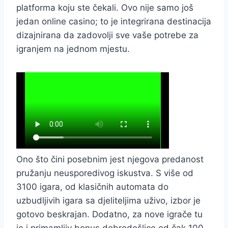
platforma koju ste čekali. Ovo nije samo još
jedan online casino; to je integrirana destinacija
dizajnirana da zadovolji sve vaše potrebe za
igranjem na jednom mjestu.
Ono što čini posebnim jest njegova predanost
pružanju neusporedivog iskustva. S više od
3100 igara, od klasičnih automata do
uzbudljivih igara sa djeliteljima uživo, izbor je
gotovo beskrajan. Dodatno, za nove igrače tu
je i primamljiv bonus dobrodošlice od čak 100