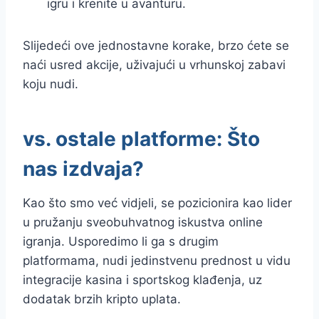
igru i krenite u avanturu.
Slijedeći ove jednostavne korake, brzo ćete se
naći usred akcije, uživajući u vrhunskoj zabavi
koju nudi.
vs. ostale platforme: Što
nas izdvaja?
Kao što smo već vidjeli, se pozicionira kao lider
u pružanju sveobuhvatnog iskustva online
igranja. Usporedimo li ga s drugim
platformama, nudi jedinstvenu prednost u vidu
integracije kasina i sportskog klađenja, uz
dodatak brzih kripto uplata.