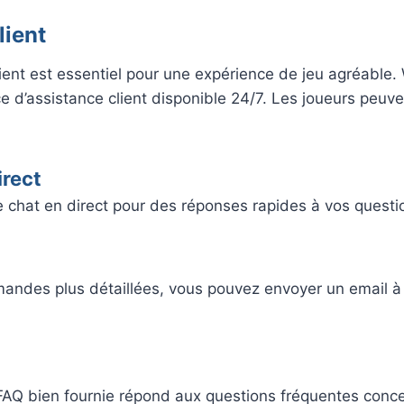
lient
ient est essentiel pour une expérience de jeu agréable.
e d’assistance client disponible 24/7. Les joueurs peuve
irect
 chat en direct pour des réponses rapides à vos questi
andes plus détaillées, vous pouvez envoyer un email à 
FAQ bien fournie répond aux questions fréquentes conce