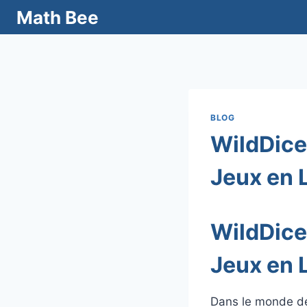
Skip
Math Bee
to
content
BLOG
WildDice
Jeux en 
WildDice
Jeux en 
Dans le monde de