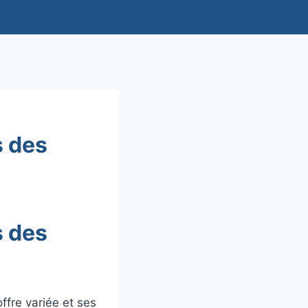
s des
s des
fre variée et ses