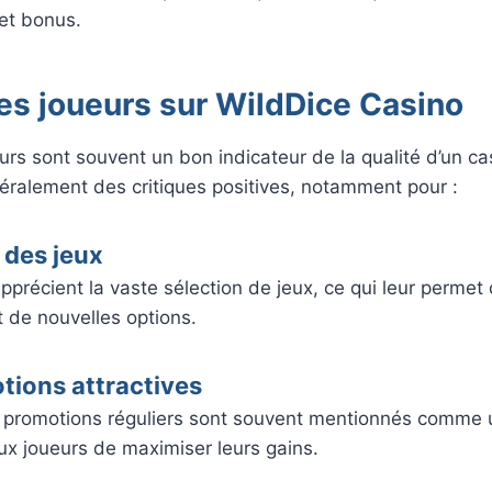
 et bonus.
es joueurs sur WildDice Casino
urs sont souvent un bon indicateur de la qualité d’un ca
éralement des critiques positives, notamment pour :
 des jeux
pprécient la vaste sélection de jeux, ce qui leur permet
de nouvelles options.
tions attractives
 promotions réguliers sont souvent mentionnés comme u
ux joueurs de maximiser leurs gains.