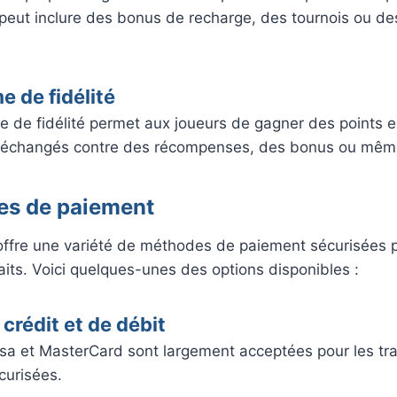
a peut inclure des bonus de recharge, des tournois ou 
 de fidélité
 de fidélité permet aux joueurs de gagner des points en
 échangés contre des récompenses, des bonus ou mêm
es de paiement
ffre une variété de méthodes de paiement sécurisées pou
raits. Voici quelques-unes des options disponibles :
crédit et de débit
isa et MasterCard sont largement acceptées pour les tr
curisées.