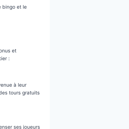
 bingo et le
onus et
ier :
enue à leur
des tours gratuits
enser ses joueurs