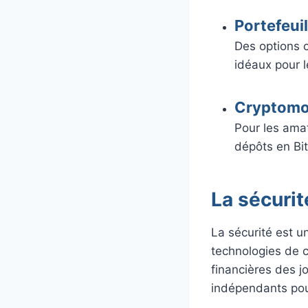
Portefeui
Des options c
idéaux pour l
Cryptomo
Pour les ama
dépôts en Bi
La sécuri
La sécurité est u
technologies de c
financières des j
indépendants pour