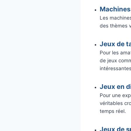
Machines
Les machines 
des thèmes va
Jeux de t
Pour les ama
de jeux comme
intéressantes
Jeux en d
Pour une expé
véritables cr
temps réel.
Jeux de s