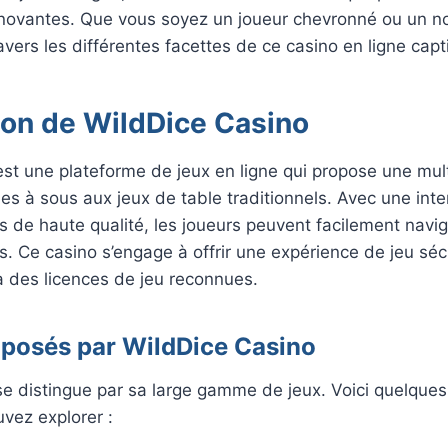
nnovantes. Que vous soyez un joueur chevronné ou un nov
avers les différentes facettes de ce casino en ligne capt
ion de WildDice Casino
st une plateforme de jeux en ligne qui propose une mul
es à sous aux jeux de table traditionnels. Avec une inte
 de haute qualité, les joueurs peuvent facilement navig
és. Ce casino s’engage à offrir une expérience de jeu séc
à des licences de jeu reconnues.
oposés par WildDice Casino
e distingue par sa large gamme de jeux. Voici quelques
vez explorer :