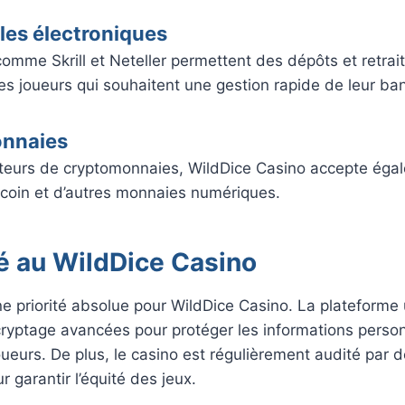
lles électroniques
omme Skrill et Neteller permettent des dépôts et retrai
es joueurs qui souhaitent une gestion rapide de leur ban
nnaies
teurs de cryptomonnaies, WildDice Casino accepte éga
tcoin et d’autres monnaies numériques.
té au WildDice Casino
ne priorité absolue pour WildDice Casino. La plateforme 
ryptage avancées pour protéger les informations person
oueurs. De plus, le casino est régulièrement audité par
 garantir l’équité des jeux.