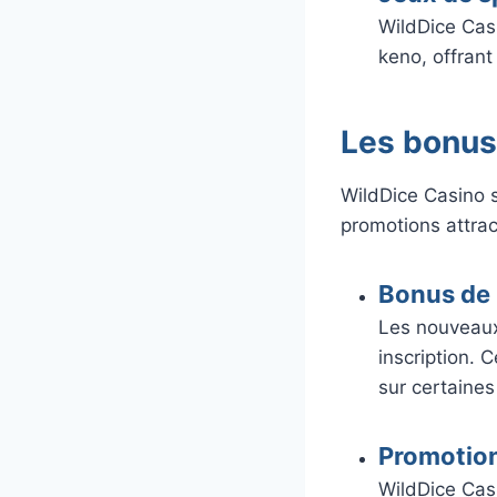
WildDice Casi
keno, offrant
Les bonus
WildDice Casino 
promotions attrac
Bonus de
Les nouveaux
inscription. 
sur certaine
Promotion
WildDice Cas