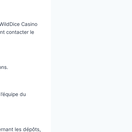
 WildDice Casino
nt contacter le
ons.
l’équipe du
rnant les dépôts,