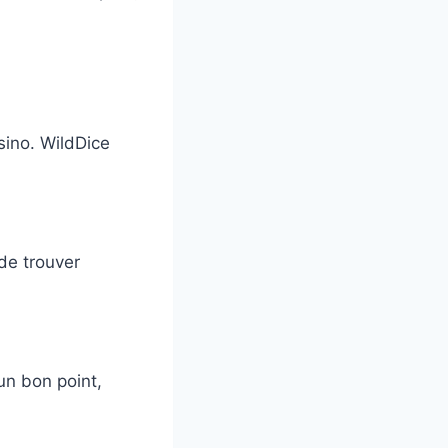
sino. WildDice
 de trouver
n bon point,