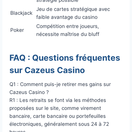
Jeu de cartes stratégique avec
Blackjack
faible avantage du casino
Compétition entre joueurs,
Poker
nécessite maîtrise du bluff
FAQ : Questions fréquentes
sur Cazeus Casino
Q1 : Comment puis-je retirer mes gains sur
Cazeus Casino ?
R1 : Les retraits se font via les méthodes
proposées sur le site, comme virement
bancaire, carte bancaire ou portefeuilles
électroniques, généralement sous 24 à 72
heures.