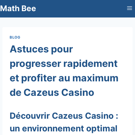
Skip
Math Bee
to
content
BLOG
Astuces pour
progresser rapidement
et profiter au maximum
de Cazeus Casino
Découvrir Cazeus Casino :
un environnement optimal