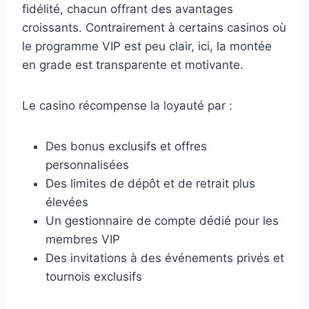
fidélité, chacun offrant des avantages
croissants. Contrairement à certains casinos où
le programme VIP est peu clair, ici, la montée
en grade est transparente et motivante.
Le casino récompense la loyauté par :
Des bonus exclusifs et offres
personnalisées
Des limites de dépôt et de retrait plus
élevées
Un gestionnaire de compte dédié pour les
membres VIP
Des invitations à des événements privés et
tournois exclusifs