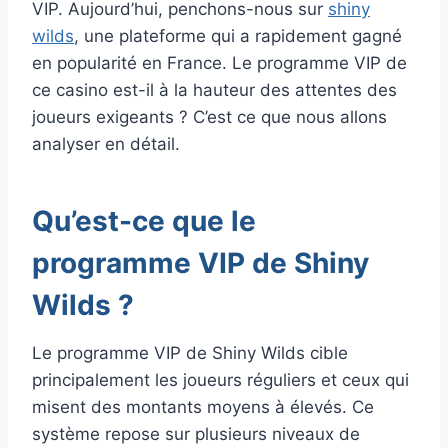
VIP. Aujourd’hui, penchons-nous sur
shiny
wilds
, une plateforme qui a rapidement gagné
en popularité en France. Le programme VIP de
ce casino est-il à la hauteur des attentes des
joueurs exigeants ? C’est ce que nous allons
analyser en détail.
Qu’est-ce que le
programme VIP de Shiny
Wilds ?
Le programme VIP de Shiny Wilds cible
principalement les joueurs réguliers et ceux qui
misent des montants moyens à élevés. Ce
système repose sur plusieurs niveaux de