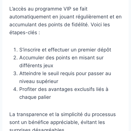
L’accès au programme VIP se fait
automatiquement en jouant régulièrement et en
accumulant des points de fidélité. Voici les
étapes-clés :
S’inscrire et effectuer un premier dépôt
Accumuler des points en misant sur
différents jeux
Atteindre le seuil requis pour passer au
niveau supérieur
Profiter des avantages exclusifs liés à
chaque palier
La transparence et la simplicité du processus
sont un bénéfice appréciable, évitant les
surprises désagréables.