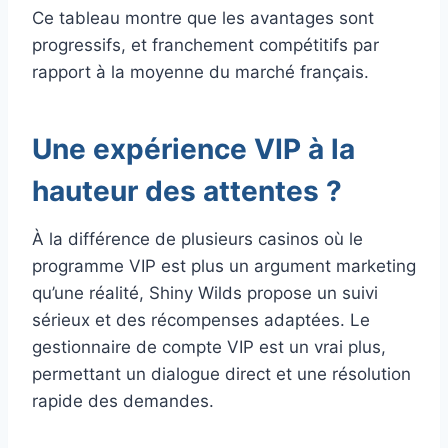
Ce tableau montre que les avantages sont
progressifs, et franchement compétitifs par
rapport à la moyenne du marché français.
Une expérience VIP à la
hauteur des attentes ?
À la différence de plusieurs casinos où le
programme VIP est plus un argument marketing
qu’une réalité, Shiny Wilds propose un suivi
sérieux et des récompenses adaptées. Le
gestionnaire de compte VIP est un vrai plus,
permettant un dialogue direct et une résolution
rapide des demandes.