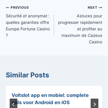
Post
PREVIOUS
NEXT
Sécurité et anonymat :
Astuces pour
navigation
quelles garanties offre
progresser rapidement
Europe Fortune Casino
et profiter au
?
maximum de Cazeus
Casino
Similar Posts
Voltslot app en mobiel: complete
gids voor Android en iOS