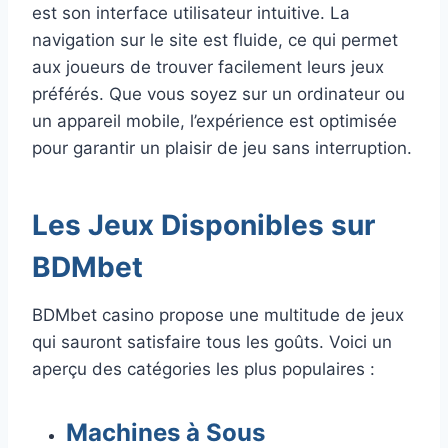
est son interface utilisateur intuitive. La
navigation sur le site est fluide, ce qui permet
aux joueurs de trouver facilement leurs jeux
préférés. Que vous soyez sur un ordinateur ou
un appareil mobile, l’expérience est optimisée
pour garantir un plaisir de jeu sans interruption.
Les Jeux Disponibles sur
BDMbet
BDMbet casino propose une multitude de jeux
qui sauront satisfaire tous les goûts. Voici un
aperçu des catégories les plus populaires :
Machines à Sous