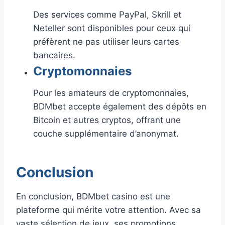
Des services comme PayPal, Skrill et
Neteller sont disponibles pour ceux qui
préfèrent ne pas utiliser leurs cartes
bancaires.
Cryptomonnaies
Pour les amateurs de cryptomonnaies,
BDMbet accepte également des dépôts en
Bitcoin et autres cryptos, offrant une
couche supplémentaire d’anonymat.
Conclusion
En conclusion, BDMbet casino est une
plateforme qui mérite votre attention. Avec sa
vaste sélection de jeux, ses promotions