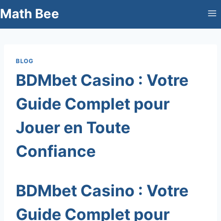
Skip
Math Bee
to
content
BLOG
BDMbet Casino : Votre
Guide Complet pour
Jouer en Toute
Confiance
BDMbet Casino : Votre
Guide Complet pour