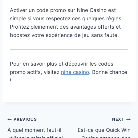
Activer un code promo sur Nine Casino est
simple si vous respectez ces quelques règles.
Profitez pleinement des avantages offerts et
boostez votre expérience de jeu sans faute.
Pour en savoir plus et découvrir les codes
promo actifs, visitez
nine casino
. Bonne chance
!
Post
PREVIOUS
NEXT
À quel moment faut-il
Est-ce que Quick Win
navigation