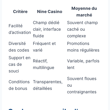
Moyenne du
Critère
Nine Casino
marché
Champ dédié
Souvent champ
Facilité
clair, interface
caché ou
d’activation
fluide
complexe
Diversité
Fréquent et
Promotions
des codes
varié
moins régulières
Support en
Réactif,
Variable, parfois
cas de
multilingue
lent
souci
Souvent floues
Conditions
Transparentes,
ou
de bonus
détaillées
contraignantes