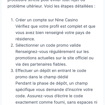
problème ultérieur. Voici les étapes détaillées :
Créer un compte sur Nine Casino
Vérifiez que votre profil est complet et que
vous avez bien renseigné votre pays de
résidence.
Sélectionner un code promo valide
Renseignez-vous régulièrement sur les
promotions actuelles sur le site officiel ou
via des partenaires fiables.
Effectuer un dépôt en entrant le code
promo dans le champ dédié
Pendant la phase de dépôt, un champ
spécifique vous demande d’inscrire votre
code. Assurez-vous d’écrire le code
exactement comme fourni, sans espaces ni