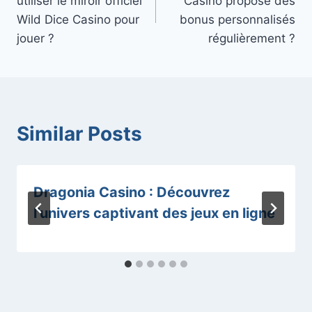
utiliser le miroir officiel
Casino propose des
Wild Dice Casino pour
bonus personnalisés
jouer ?
régulièrement ?
Similar Posts
Dragonia Casino : Découvrez
l’univers captivant des jeux en ligne