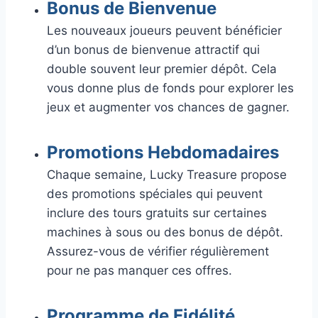
Bonus de Bienvenue
Les nouveaux joueurs peuvent bénéficier
d’un bonus de bienvenue attractif qui
double souvent leur premier dépôt. Cela
vous donne plus de fonds pour explorer les
jeux et augmenter vos chances de gagner.
Promotions Hebdomadaires
Chaque semaine, Lucky Treasure propose
des promotions spéciales qui peuvent
inclure des tours gratuits sur certaines
machines à sous ou des bonus de dépôt.
Assurez-vous de vérifier régulièrement
pour ne pas manquer ces offres.
Programme de Fidélité