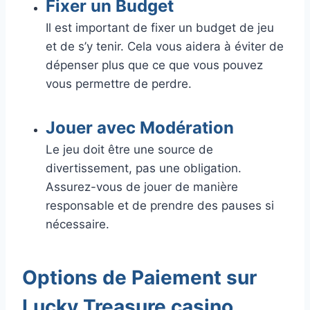
Fixer un Budget
Il est important de fixer un budget de jeu
et de s’y tenir. Cela vous aidera à éviter de
dépenser plus que ce que vous pouvez
vous permettre de perdre.
Jouer avec Modération
Le jeu doit être une source de
divertissement, pas une obligation.
Assurez-vous de jouer de manière
responsable et de prendre des pauses si
nécessaire.
Options de Paiement sur
Lucky Treasure casino