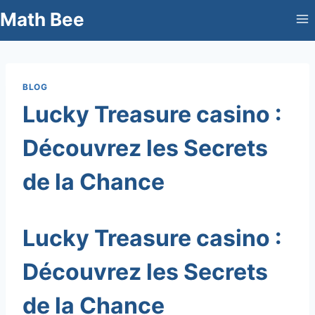
Skip
Math Bee
to
content
BLOG
Lucky Treasure casino :
Découvrez les Secrets
de la Chance
Lucky Treasure casino :
Découvrez les Secrets
de la Chance