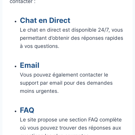
contacter :
Chat en Direct
Le chat en direct est disponible 24/7, vous
permettant d’obtenir des réponses rapides
à vos questions.
Email
Vous pouvez également contacter le
support par email pour des demandes
moins urgentes.
FAQ
Le site propose une section FAQ complète
où vous pouvez trouver des réponses aux