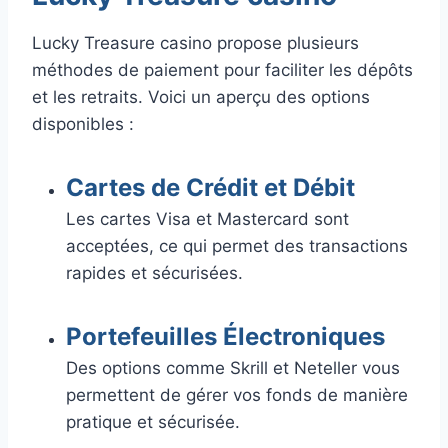
Lucky Treasure casino propose plusieurs
méthodes de paiement pour faciliter les dépôts
et les retraits. Voici un aperçu des options
disponibles :
Cartes de Crédit et Débit
Les cartes Visa et Mastercard sont
acceptées, ce qui permet des transactions
rapides et sécurisées.
Portefeuilles Électroniques
Des options comme Skrill et Neteller vous
permettent de gérer vos fonds de manière
pratique et sécurisée.