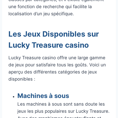
une fonction de recherche qui facilite la
localisation d’un jeu spécifique.
Les Jeux Disponibles sur
Lucky Treasure casino
Lucky Treasure casino offre une large gamme
de jeux pour satisfaire tous les goûts. Voici un
aperçu des différentes catégories de jeux
disponibles :
Machines à sous
Les machines à sous sont sans doute les
jeux les plus populaires sur Lucky Treasure.