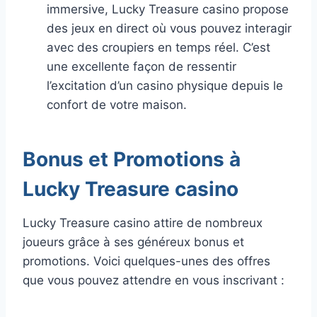
immersive, Lucky Treasure casino propose
des jeux en direct où vous pouvez interagir
avec des croupiers en temps réel. C’est
une excellente façon de ressentir
l’excitation d’un casino physique depuis le
confort de votre maison.
Bonus et Promotions à
Lucky Treasure casino
Lucky Treasure casino attire de nombreux
joueurs grâce à ses généreux bonus et
promotions. Voici quelques-unes des offres
que vous pouvez attendre en vous inscrivant :