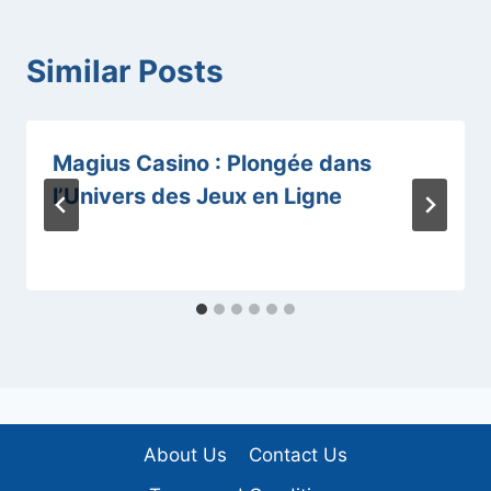
Similar Posts
Magius Casino : Plongée dans
l’Univers des Jeux en Ligne
About Us
Contact Us