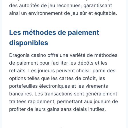
des autorités de jeu reconnues, garantissant
ainsi un environnement de jeu sûr et équitable.
Les méthodes de paiement
disponibles
Dragonia casino offre une variété de méthodes
de paiement pour faciliter les dépôts et les
retraits. Les joueurs peuvent choisir parmi des
options telles que les cartes de crédit, les
portefeuilles électroniques et les virements
bancaires. Les transactions sont généralement
traitées rapidement, permettant aux joueurs de
profiter de leurs gains sans délais inutiles.