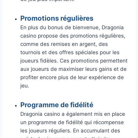
Promotions régulières
En plus du bonus de bienvenue, Dragonia
casino propose des promotions régulières,
comme des remises en argent, des
tournois et des offres spéciales pour les
joueurs fidèles. Ces promotions permettent
aux joueurs de maximiser leurs gains et de
profiter encore plus de leur expérience de
jeu.
Programme de fidélité
Dragonia casino a également mis en place
un programme de fidélité qui récompense
les joueurs réguliers. En accumulant des