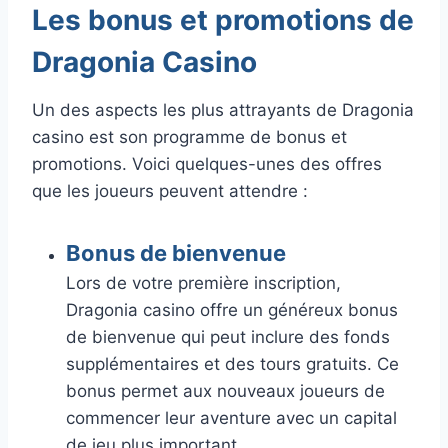
Les bonus et promotions de
Dragonia Casino
Un des aspects les plus attrayants de Dragonia
casino est son programme de bonus et
promotions. Voici quelques-unes des offres
que les joueurs peuvent attendre :
Bonus de bienvenue
Lors de votre première inscription,
Dragonia casino offre un généreux bonus
de bienvenue qui peut inclure des fonds
supplémentaires et des tours gratuits. Ce
bonus permet aux nouveaux joueurs de
commencer leur aventure avec un capital
de jeu plus important.