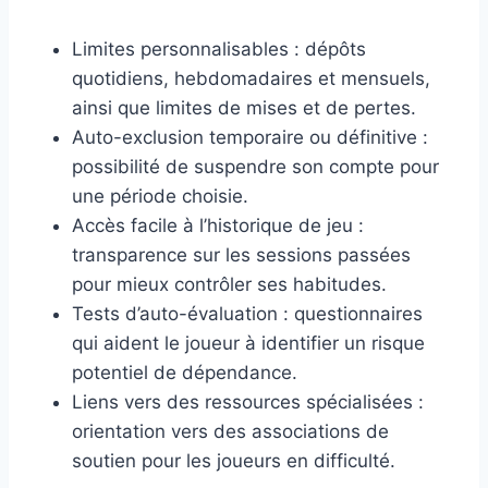
Limites personnalisables : dépôts
quotidiens, hebdomadaires et mensuels,
ainsi que limites de mises et de pertes.
Auto-exclusion temporaire ou définitive :
possibilité de suspendre son compte pour
une période choisie.
Accès facile à l’historique de jeu :
transparence sur les sessions passées
pour mieux contrôler ses habitudes.
Tests d’auto-évaluation : questionnaires
qui aident le joueur à identifier un risque
potentiel de dépendance.
Liens vers des ressources spécialisées :
orientation vers des associations de
soutien pour les joueurs en difficulté.