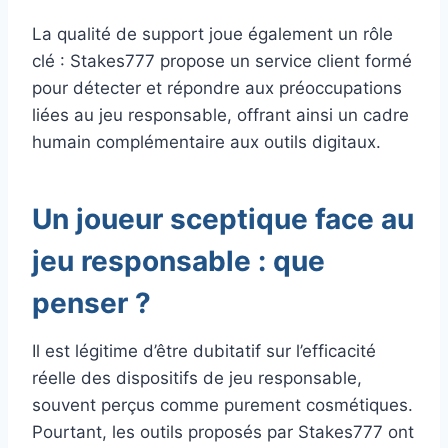
La qualité de support joue également un rôle
clé : Stakes777 propose un service client formé
pour détecter et répondre aux préoccupations
liées au jeu responsable, offrant ainsi un cadre
humain complémentaire aux outils digitaux.
Un joueur sceptique face au
jeu responsable : que
penser ?
Il est légitime d’être dubitatif sur l’efficacité
réelle des dispositifs de jeu responsable,
souvent perçus comme purement cosmétiques.
Pourtant, les outils proposés par Stakes777 ont