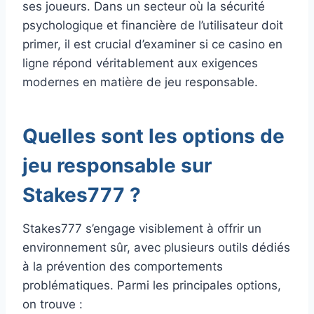
ses joueurs. Dans un secteur où la sécurité
psychologique et financière de l’utilisateur doit
primer, il est crucial d’examiner si ce casino en
ligne répond véritablement aux exigences
modernes en matière de jeu responsable.
Quelles sont les options de
jeu responsable sur
Stakes777 ?
Stakes777 s’engage visiblement à offrir un
environnement sûr, avec plusieurs outils dédiés
à la prévention des comportements
problématiques. Parmi les principales options,
on trouve :