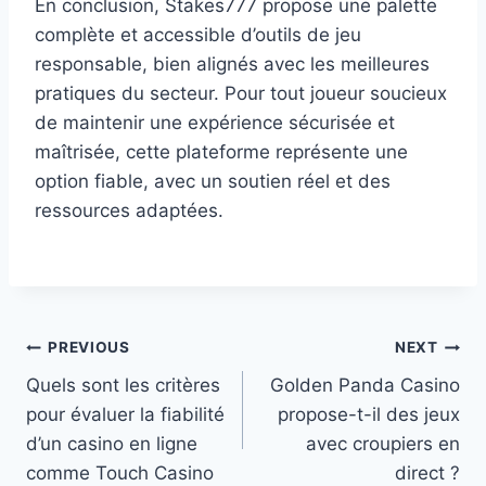
En conclusion, Stakes777 propose une palette
complète et accessible d’outils de jeu
responsable, bien alignés avec les meilleures
pratiques du secteur. Pour tout joueur soucieux
de maintenir une expérience sécurisée et
maîtrisée, cette plateforme représente une
option fiable, avec un soutien réel et des
ressources adaptées.
Post
PREVIOUS
NEXT
Quels sont les critères
Golden Panda Casino
navigation
pour évaluer la fiabilité
propose-t-il des jeux
d’un casino en ligne
avec croupiers en
comme Touch Casino
direct ?