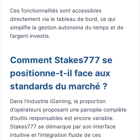
Ces fonctionnalités sont accessibles
directement via le tableau de bord, ce qui
simplifie la gestion autonome du temps et de
l’argent investis.
Comment Stakes777 se
positionne-t-il face aux
standards du marché ?
Dans l’industrie iGaming, la proportion
d’opérateurs proposant une panoplie complète
d’outils responsables est encore variable.
Stakes777 se démarque par son interface
intuitive et l’intégration fluide de ces