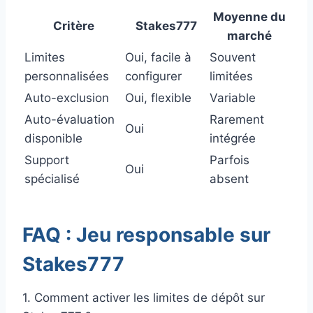
Moyenne du
Critère
Stakes777
marché
Limites
Oui, facile à
Souvent
personnalisées
configurer
limitées
Auto-exclusion
Oui, flexible
Variable
Auto-évaluation
Rarement
Oui
disponible
intégrée
Support
Parfois
Oui
spécialisé
absent
FAQ : Jeu responsable sur
Stakes777
1. Comment activer les limites de dépôt sur